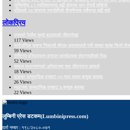
लुम्बिनीमा ८१ प्रतिशतभन्दा बढी क्षेत्रमा धान रोपाइँ सकियो
पछिल्लो २४ घण्टामा रुपन्देहीको सैनामैनामा सबैभन्दा बढी वर्षा
लोकप्रिय
रगतको पैयाँमा घुम्दो बुटवलको जीवनरेखा
117 Views
सार्वजनिक सूचना निकाल्दै चौराह अस्पतालले गर्यो समता शुल्क फिर्ता ल
59 Views
राष्ट्रिय परिचयपत्र बनाउन कार्यालयमा सेवाग्राहीको भिड
52 Views
समाज रूपान्तरणको अभियानमा युवा जीवनराज आचार्य
18 Views
दाङका सामुदायिक वनबाट ५५ नाल भरुवा बन्दुक बरामद
26 Views
प्युठानमा सामुदायिक वनबाट ७ बन्दुक बरामद
22 Views
लुम्बिनी प्रेस डटकम(Lumbinipress.com)
दर्ता नम्बर : १९८/२०८०-०७१