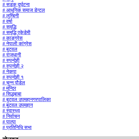
# सडक दुर्घटना
# आधुनिक समाज डेन्टल
# लुम्बिनी
# वर्षा
# समृद्धि
# समृद्धि एकेडेमी
# काङ्ग्रेस
# नेपाली कांग्रेस
# बुटवल
# राजधानी
# रुपन्देही
# रुपन्देही २
# नेकपा
# रुपन्देही १
# चुन्न पौडेल
# मन्दिर
# सिद्धबाबा
# बुटवल उपमहानगरपालिका
# बुटवल उपमहान
# स्वास्थ्य
# निर्वाचन
# पाल्पा
# प्रतिनिधि सभा