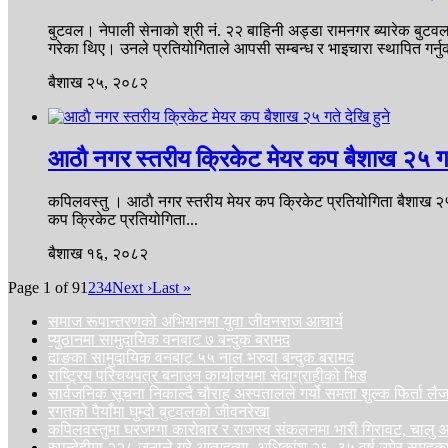
बुटवल। नेपाली सेनाको श्री नं. २२ बाहिनी अड्डा रामनगर ब्यारेक बुट
गरेका थिए। उनले प्रतियोगिताले आपसी सम्बन्ध र भाइचारा स्थापित गर्नु
बैशाख २५, २०८२
आठाै नगर स्तरीय क्रिकेट मेयर कप बैशाख २५ गते
कपिलवस्तु । आठाै नगर स्तरीय मेयर कप क्रिकेट प्रतियोगिता बैशाख २५ ग
कप क्रिकेट प्रतियोगिता...
बैशाख १६, २०८२
Page 1 of 9
1
2
3
4
Next ›
Last »
समाज रूपान्तरणको अभियानमा युवा जीवनराज आचार्य
प्युठानमा सामुदायिक वनबाट ७ बन्दुक बरामद
दाङका सामुदायिक वनबाट ५५ नाल भरुवा बन्दुक बरामद
राष्ट्रिय परिचयपत्र बनाउन कार्यालयमा सेवाग्राहीको भिड
सार्वजनिक सूचना निकाल्दै चौराह अस्पतालले गर्यो समता शुल्क फिर्ता ल
रगतको पैयाँमा घुम्दो बुटवलको जीवनरेखा
कपिलवस्तुमा घरजग्गा कारोबार र राजस्व संकलनमा भारी गिरावट, चा
रुपन्देहीमा २२८ जनाले गरे आत्महत्या, अधिकांश २६–३५ वर्ष उमेर समूहक