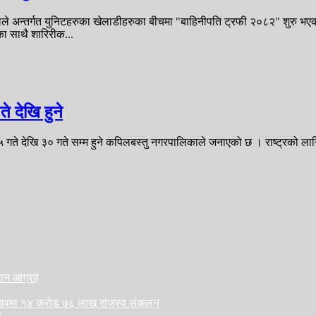
वलले अन्तर्गत युनिटहरुका खेलाडीहरुका बीचमा "बाहिनीपति ट्रफी २०८२" शुरु भ
का साथै शारिरीक...
 देखि हुने
ते देखि ३० गते सम्म हुने कपिलबस्तु नगरपालिकाले जनाएको छ । राष्ट्रको लार्गि
ैजान आग्रह
लु आवमा १४ करोड ७६ लाख राजस्व संकलन
ा