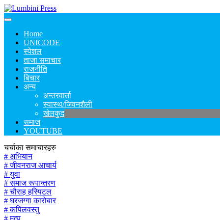
Home
UNICODE
स्पेशल
ताजा समाचार
राजनीति
बिचार
अन्य
अन्तरवार्ता
स्वास्थ/जिवनशैली
खेलकुद
समाज
YOUTUBE
चर्चाका समाचारहरु
# अभियान
# जीवनराज आचार्य
# युवा
# समाज रूपान्तरण
# चौराह हस्पिटल
# घरजग्गा कारोबार
# कपिलवस्तु
# मृत्यु