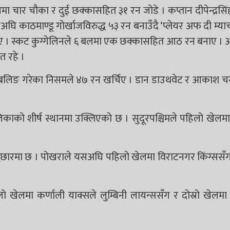
लमा चार चौका र दुई छक्कासहित ३१ रन जोडे । कप्तान दीपेन्द्रसिं
ाठमाण्डू गोर्खाजविरुद्ध ५३ रन बनाउँदै ‘प्लेयर अफ दी म्या
्किए । स्कट कुग्गेलिनले ६ बलमा एक छक्कासहित आठ रन बनाए 
त रहे ।
बलिङ गरेका निसमले ४७ रन खर्चिए । डान डाउथवेट र आकाश चन
िकाको शीर्ष स्थानमा उक्लिएको छ । सुदूरपश्चिमले पहिलो खेलमा
 पुछारमा छ । पोखराले यसअघि पहिलो खेलमा विराटनगर किंग्सस
लो खेलमा कर्णाली याक्सले लुम्बिनी लायन्ससँग र दोस्रो खेलम