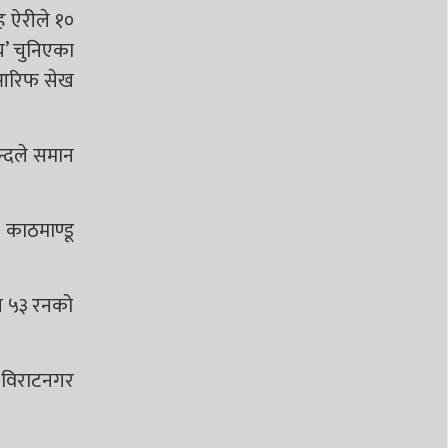
ह ऐरीले १०
च’ चुनिएका
। आरिफ सेख
्दले समान
 काठमाण्डू
ँग ५३ रनको
ा विराटनगर