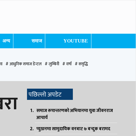
अन्य
समाज
YOUTUBE
ना
# आधुनिक समाज डेन्टल
# लुम्बिनी
# वर्षा
# समृद्धि
ुटवल उपमहानगरपालिका
# बुटवल उपमहान
# स्वास्थ्य
# निर्वाचन
# पाल्पा
खरा
पछिल्लो अपडेट
समाज रूपान्तरणको अभियानमा युवा जीवनराज
आचार्य
प्युठानमा सामुदायिक वनबाट ७ बन्दुक बरामद