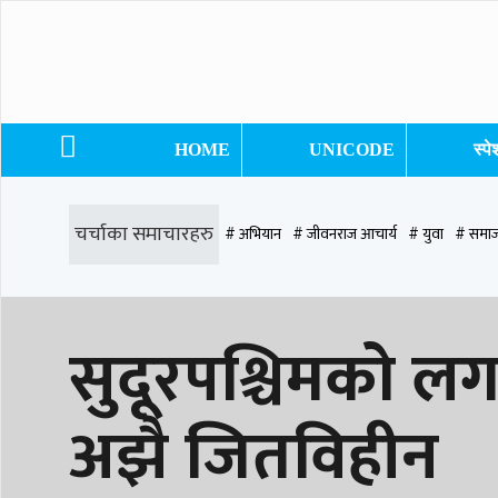
HOME
UNICODE
स्प
चर्चाका समाचारहरु
# अभियान
# जीवनराज आचार्य
# युवा
# समाज
# समृद्धि एकेडेमी
# काङ्ग्रेस
# नेपाली कांग्रेस
# बुटवल
# राजधानी
# रु
सुदूरपश्चिमको लग
# प्रतिनिधि सभा
अझै जितविहीन