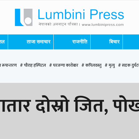
ेशल
ताजा समाचार
राजनीति
बिचार
 रूपान्तरण
# चौराह हस्पिटल
# घरजग्गा कारोबार
# कपिलवस्तु
# मृत्यु
# सडक दुर्घट
पन्देही
# रुपन्देही २
# नेकपा
# रुपन्देही १
# चुन्न पौडेल
# मन्दिर
# सिद्धबाबा
# ब
ातार दोस्रो जित, पो