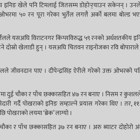
ीय इनिङ खेले पनि टिमलाई जितसम्म डोहोर्‍र्याउन सकेनन् । उन
रमा ५० रन पूरा गरेका भुर्तेल लगत्तै अर्को बलमा बोल्ड भ
 भुर्तेलले यसअघि विराटनगर किंग्सविरुद्ध ५९ रनको अर्धशतकीय इ
उने दोस्रो खेलाडी हुन् । यसअघि चितवन राइनोजका रवि बोपाराले
लले जीवनदान पाए । दीपेन्द्रसिंह ऐरीले गरेको उक्त ओभरको 
बलमा दुई चौका र पाँच छक्कासहित ४७ रन बनाए । निसम र कुशल
ारी गर्दै पोखराको इनिङ सम्हाल्ने प्रयास गरेका थिए । तर, 
छि पोखराको लयमा ‘ब्रेक’ लाग्यो ।
ौका र पाँच छक्कासहित ३७ रन बनाए । अरु ब्याटर दोहोरो अंक