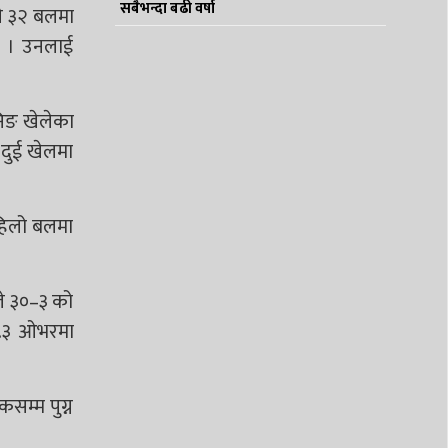
सबैभन्दा बढी वर्षा
ले ३२ बलमा
ए । उनलाई
निङ खेलेका
 दुई खेलमा
पहिलो बलमा
ले ३०–३ को
११.३ ओभरमा
सम्म पुग्न