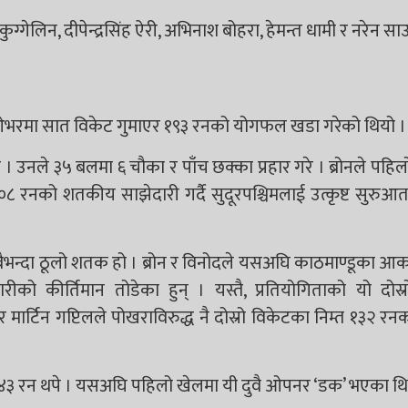
 कुग्गेलिन, दीपेन्द्रसिंह ऐरी, अभिनाश बोहरा, हेमन्त धामी र नरेन 
२० ओभरमा सात विकेट गुमाएर १९३ रनको योगफल खडा गरेको थियो ।
। उनले ३५ बलमा ६ चौका र पाँच छक्का प्रहार गरे । ब्रोनले पहि
८ रनको शतकीय साझेदारी गर्दै सुदूरपश्चिमलाई उत्कृष्ट सुरु
ैभन्दा ठूलो शतक हो । ब्रोन र विनोदले यसअघि काठमाण्डूका आका
ीको कीर्तिमान तोडेका हुन् । यस्तै, प्रतियोगिताको यो दोस
र्टिन गप्टिलले पोखराविरुद्ध नै दोस्रो विकेटका निम्त १३२ 
 ४३ रन थपे । यसअघि पहिलो खेलमा यी दुवै ओपनर ‘डक’ भएका थि