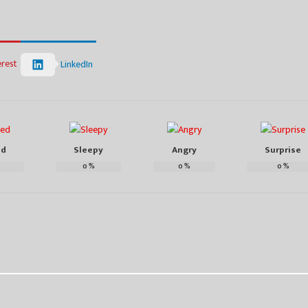
erest
LinkedIn
ed
Sleepy
Angry
Surprise
0
%
0
%
0
%