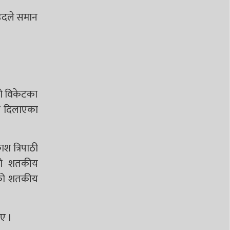
साउदले समान
लो विकेटका
आत दिलाएका
श त्रिपाठी
्रो शतकीय
रनको शतकीय
ए ।