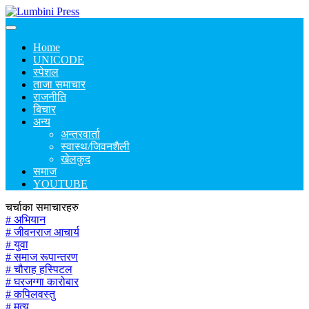
Home
UNICODE
स्पेशल
ताजा समाचार
राजनीति
बिचार
अन्य
अन्तरवार्ता
स्वास्थ/जिवनशैली
खेलकुद
समाज
YOUTUBE
चर्चाका समाचारहरु
# अभियान
# जीवनराज आचार्य
# युवा
# समाज रूपान्तरण
# चौराह हस्पिटल
# घरजग्गा कारोबार
# कपिलवस्तु
# मृत्यु