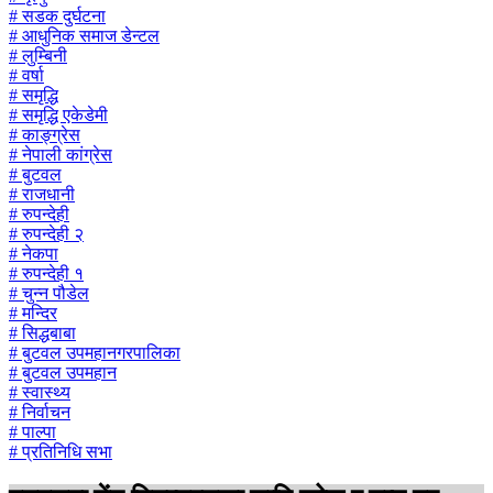
# सडक दुर्घटना
# आधुनिक समाज डेन्टल
# लुम्बिनी
# वर्षा
# समृद्धि
# समृद्धि एकेडेमी
# काङ्ग्रेस
# नेपाली कांग्रेस
# बुटवल
# राजधानी
# रुपन्देही
# रुपन्देही २
# नेकपा
# रुपन्देही १
# चुन्न पौडेल
# मन्दिर
# सिद्धबाबा
# बुटवल उपमहानगरपालिका
# बुटवल उपमहान
# स्वास्थ्य
# निर्वाचन
# पाल्पा
# प्रतिनिधि सभा