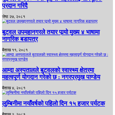
प्रदान गरिदै
जेष्ठ २७, २०८१
बुटवल उपमहानगरले तयार पार्‍यो मुख्य ४ भाषामा
नागरिक बडापत्र
बैशाख ११, २०८१
आम्दा अस्पतालले बुटवलकाे स्वास्थ्य क्षेत्रमा
महत्वपूर्ण याेगदान गरेकाे छ : नगरप्रमुख पाण्डेय
बैशाख ४, २०८१
लुम्बिनीमा नयाँवर्षको पहिलो दिन १५ हजार पर्यटक
बैशाख २, २०८१