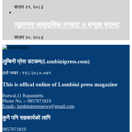
साउन २१, २०८३
प्युठानमा सामुदायिक वनबाट ७ बन्दुक बरामद
साउन २०, २०८३
लुम्बिनी प्रेस डटकम(Lumbinipress.com)
दर्ता नम्बर : १९८/२०८०-०७१
This is offical online of Lumbini press magazine
Butwal,11 Rupandehi.
Phone No. :- 9857071819
Email:- lumbinipressnews@gmail.com
कुनै पनि सहकार्यको लागि
9857071819