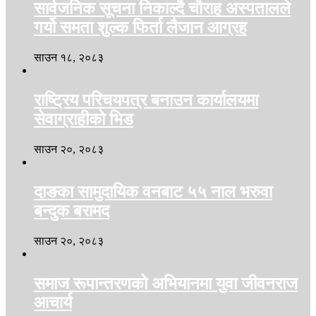
सार्वजनिक सूचना निकाल्दै चौराह अस्पतालले
गर्यो समता शुल्क फिर्ता लैजान आग्रह
साउन १८, २०८३
राष्ट्रिय परिचयपत्र बनाउन कार्यालयमा
सेवाग्राहीको भिड
साउन २०, २०८३
दाङका सामुदायिक वनबाट ५५ नाल भरुवा
बन्दुक बरामद
साउन २०, २०८३
समाज रूपान्तरणको अभियानमा युवा जीवनराज
आचार्य