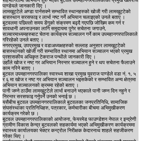
सहभागितामा अभियान शुरु भएको बुटवल उपमहानगरपालिकाका प्रमुख खेलराज
पाण्डेयले जानकारी दिए ।
लामखुट्टेले अण्डा पार्नसक्ने सम्भावित स्थानहरुको खोजी गरी लामखुट्टेको
बासस्थान सरसफाइ र लार्भा नष्ट गर्ने अभियान चलाइएको उनले बताए ।
बुटवलमा पछिल्लो समय डेंगुको संक्रमण बढ्दै गएपछि जोखिम कम गर्न र
सावधानी अपनाउनका लागि समुदायमा पुगेर सचेतना जगाउने,
सञ्चारमाध्यमहरुबाट चेतना कार्यक्रम सञ्चालन गर्ने काम उपमहानगरपालिकाले
गरिरहेको उनले बताए ।
नगरप्रमुख, उपप्रमुख र वडाअध्यक्षहरुको सल्लाह अनुसार लामखुट्टेको
बासस्थानको खोजी गरी सम्भावित स्थानमा अभियान सञ्चालन भएको प्रमुख
प्रशासकीय अधिकृत टेकराज पन्थीले जानकारी दिए ।
उहाँले खोज र नष्ट गर अभियान निरन्तर सञ्चालन हुने र थप सचेतना फैलाउने
काम गरिने बताए ।
बुटवल उपमहानगरपालिका स्वास्थ्य शाखा प्रमुख युवराज पाण्डेले वडा नं. १, ५
र ६ मा खोज र नष्ट गर अभियान सञ्चालन भइसकेको र सम्भावित अन्य क्षेत्रमा
अभियान सञ्चालनको क्रममा रहेको बताए ।
पानी जम्‍ने ठाउँमा लामखुट्टेले लार्भा बनाउने भएकाले पानी जम्‍न दिन नहुने र
निरन्तर सरसफाइ गर्नुपर्ने उनको भनाई छ ।
यसैबीच बुटवल उपमहानगरपालिकाले बुटवलका जनप्रतिनिधि, सामाजिक
संघसंस्थाका प्रतिनिधिहरु, पत्रकार, कर्मचारीका बीचमा अभिमुखीकरण
कार्यक्रम गरेको छ ।
बुटवल उपमहानगरपालिकाको आयोजना, फेयरमेड फाउण्डेशन नेपाल र इन्द्रेणी
ग्रामीण विकास केन्द्र बुटवलको सहकार्यमा भएको अभिमुखीकरण कार्यक्रममा
स्वास्थ्य कार्यालयका भेक्टर कन्ट्रोल निरीक्षक केदारनाथ शाहले सहजीकरण
गरेका थिए ।