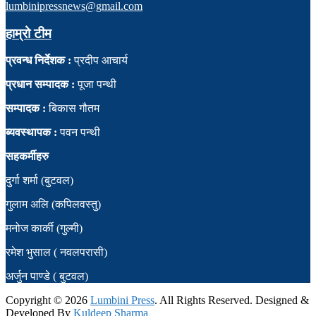
lumbinipressnews@gmail.com
हाम्रो टीम
प्रवन्ध निर्देशक :
प्रदीप आचार्य
प्रधान सम्पादक :
पूजा पन्थी
सम्पादक :
बिकास गौतम
ब्यवस्थापक :
पवन पन्थी
सहकर्मीहरु
दुर्गा शर्मा (बुटवल)
गुलाम अलि (कपिलवस्तु)
मनोज कार्की (गुल्मी)
रमेश भुसाल ( नवलपरासी)
अर्जुन पाण्डे ( बुटवल)
Copyright ©
2026
Lumbini Press
. All Rights Reserved. Designed &
Developed By
Kuldeep Sharma