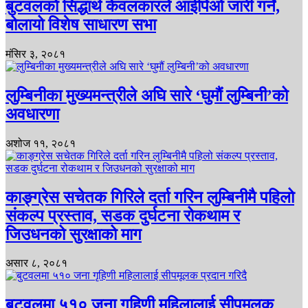
बुटवलकाे सिद्धार्थ केवलकारले आईपिओ जारी गर्ने,
बोलायो विशेष साधारण सभा
मंसिर ३, २०८१
लुम्बिनीका मुख्यमन्त्रीले अघि सारे ‘घुमौं लुम्बिनी’को
अवधारणा
अशोज ११, २०८१
काङ्ग्रेस सचेतक गिरिले दर्ता गरिन लुम्बिनीमै पहिलो
संकल्प प्रस्ताव, सडक दुर्घटना रोकथाम र
जिउधनको सुरक्षाको माग
असार ८, २०८१
बुटवलमा ५१० जना गृहिणी महिलालाई सीपमूलक