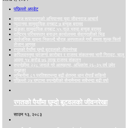
पछिल्लो अपडेट
समाज रूपान्तरणको अभियानमा युवा जीवनराज आचार्य
प्युठानमा सामुदायिक वनबाट ७ बन्दुक बरामद
दाङका सामुदायिक वनबाट ५५ नाल भरुवा बन्दुक बरामद
राष्ट्रिय परिचयपत्र बनाउन कार्यालयमा सेवाग्राहीको भिड
सार्वजनिक सूचना निकाल्दै चौराह अस्पतालले गर्यो समता शुल्क फिर्ता
लैजान आग्रह
रगतको पैयाँमा घुम्दो बुटवलको जीवनरेखा
कपिलवस्तुमा घरजग्गा कारोबार र राजस्व संकलनमा भारी गिरावट, चालु
आवमा १४ करोड ७६ लाख राजस्व संकलन
रुपन्देहीमा २२८ जनाले गरे आत्महत्या, अधिकांश २६–३५ वर्ष उमेर
समूहका
लुम्बिनीमा ८१ प्रतिशतभन्दा बढी क्षेत्रमा धान रोपाइँ सकियो
पछिल्लो २४ घण्टामा रुपन्देहीको सैनामैनामा सबैभन्दा बढी वर्षा
रगतको पैयाँमा घुम्दो बुटवलको जीवनरेखा
साउन १३, २०८३