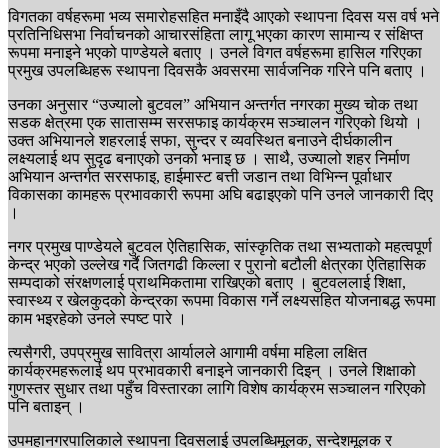
विगतका वर्षहरूमा भव्य समारोहसहित मनाइँदै आएको स्थापना दिवस यस वर्ष भने
प्रतिनिधिसभा निर्वाचनको आचारसंहिता लागू भएका कारण सामान्य र संक्षिप्त
रूपमा मनाइने भएको पाण्डेयले बताए । उनले विगत वर्षहरूमा हासिल गरिएका
प्रमुख उपलब्धिहरू स्थापना दिवसकै अवसरमा सार्वजनिक गरिने पनि बताए ।
उनका अनुसार “उज्यालो बुटवल” अभियान अन्तर्गत नगरका मुख्य चोक तथा
सडक क्षेत्रमा एक सातासम्म सरसफाइ कार्यक्रम सञ्चालन गरिएको थियो ।
उक्त अभियानले शहरलाई सफा, सुन्दर र व्यवस्थित बनाउने दीर्घकालीन
लक्ष्यलाई थप सुदृढ बनाएको उनको भनाइ छ । साथै, उज्यालो शहर निर्माण
अभियान अन्तर्गत सरसफाइ, हाईमास्ट बत्ती जडान तथा विभिन्न पूर्वाधार
विकासका कामहरू प्रभावकारी रूपमा अघि बढाइएको पनि उनले जानकारी दिए
।
नगर प्रमुख पाण्डेयले बुटवल ऐतिहासिक, सांस्कृतिक तथा सभ्यताको महत्वपूर्ण
केन्द्र भएको उल्लेख गर्दै जितगढी किल्ला र पुरानो बटौली क्षेत्रका ऐतिहासिक
सम्पदाको संरक्षणलाई प्राथमिकतामा राखिएको बताए । बुटवललाई शिक्षा,
स्वास्थ्य र खेलकुदको केन्द्रका रूपमा विकास गर्ने लक्ष्यसहित योजनाबद्ध रूपमा
काम भइरहेको उनले स्पष्ट पारे ।
त्यसैगरी, उपप्रमुख सावित्रा आर्यालले आगामी वर्षमा महिला लक्षित
कार्यक्रमहरूलाई थप प्रभावकारी बनाइने जानकारी दिइन् । उनले शिक्षाको
गुणस्तर सुधार तथा पहुँच विस्तारका लागि विशेष कार्यक्रम सञ्चालन गरिएको
पनि बताइन् ।
उपमहानगरपालिकाले स्थापना दिवसलाई उपलब्धिमूलक, सन्देशमूलक र