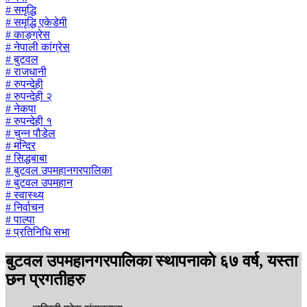
# समृद्धि
# समृद्धि एकेडेमी
# काङ्ग्रेस
# नेपाली कांग्रेस
# बुटवल
# राजधानी
# रुपन्देही
# रुपन्देही २
# नेकपा
# रुपन्देही १
# चुन्न पौडेल
# मन्दिर
# सिद्धबाबा
# बुटवल उपमहानगरपालिका
# बुटवल उपमहान
# स्वास्थ्य
# निर्वाचन
# पाल्पा
# प्रतिनिधि सभा
बुटवल उपमहानगरपालिका स्थापनाकाे ६७ वर्ष, यस्ता
छन प्रगतीहरु