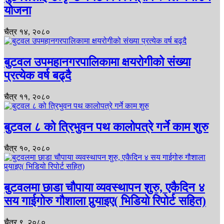
योजना
चैत्र १४, २०८०
बुटवल उपमहानगरपालिकामा क्षयरोगीको संख्या
प्रत्येक वर्ष बढ्दै
चैत्र ११, २०८०
बुटवल ८ को त्रिभुवन पथ कालोपत्रे गर्ने काम शुरु
चैत्र १०, २०८०
बुटवलमा छाडा चौपाया व्यवस्थापन शुरु, एकैदिन ४
सय गाईगोरु गौशाला पुर्‍याइए( भिडियो रिपोर्ट सहित)
चैत्र ९, २०८०