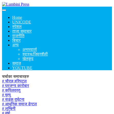
Home
UNICODE
स्पेशल
ताजा समाचार
राजनीति
बिचार
अन्य
अन्तरवार्ता
स्वास्थ/जिवनशैली
खेलकुद
समाज
YOUTUBE
चर्चाका समाचारहरु
# चौराह हस्पिटल
# घरजग्गा कारोबार
# कपिलवस्तु
# मृत्यु
# सडक दुर्घटना
# आधुनिक समाज डेन्टल
# लुम्बिनी
# वर्षा