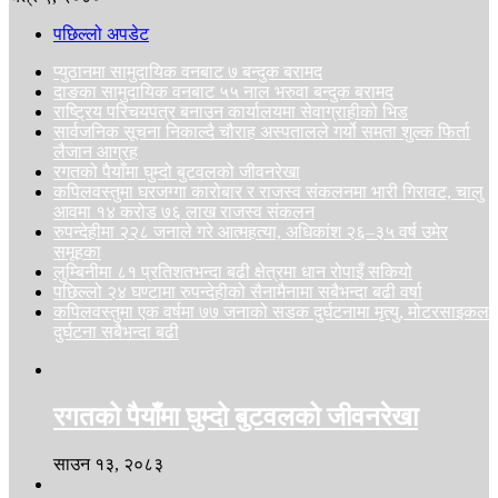
पछिल्लो अपडेट
प्युठानमा सामुदायिक वनबाट ७ बन्दुक बरामद
दाङका सामुदायिक वनबाट ५५ नाल भरुवा बन्दुक बरामद
राष्ट्रिय परिचयपत्र बनाउन कार्यालयमा सेवाग्राहीको भिड
सार्वजनिक सूचना निकाल्दै चौराह अस्पतालले गर्यो समता शुल्क फिर्ता
लैजान आग्रह
रगतको पैयाँमा घुम्दो बुटवलको जीवनरेखा
कपिलवस्तुमा घरजग्गा कारोबार र राजस्व संकलनमा भारी गिरावट, चालु
आवमा १४ करोड ७६ लाख राजस्व संकलन
रुपन्देहीमा २२८ जनाले गरे आत्महत्या, अधिकांश २६–३५ वर्ष उमेर
समूहका
लुम्बिनीमा ८१ प्रतिशतभन्दा बढी क्षेत्रमा धान रोपाइँ सकियो
पछिल्लो २४ घण्टामा रुपन्देहीको सैनामैनामा सबैभन्दा बढी वर्षा
कपिलवस्तुमा एक वर्षमा ७७ जनाको सडक दुर्घटनामा मृत्यु, मोटरसाइकल
दुर्घटना सबैभन्दा बढी
रगतको पैयाँमा घुम्दो बुटवलको जीवनरेखा
साउन १३, २०८३