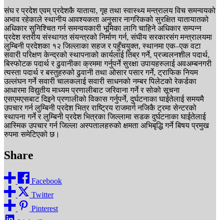
संघ र प्रदेश एवम् प्रदेशकै याताया, गृह तथा स्वास्थ्य मन्त्रालय विच समन्वयको
अभाव रहेकाले स्थानीय आवश्यकता अनुसार नागरिकको सुरक्षित यातायातको
अधिकार सुनिश्चित गर्न समन्वयकारी भूमिका लागि चाहिने अधिकार सम्पन्न
प्रदेश स्तरीय संस्थागत संयन्त्रको निर्माण गर्न, संघीय सरकारसंग मन्त्रालयमा
लुम्बिनी प्रदेशका १२ जिल्लाका सहज र पहुँचयुक्त, स्थानमा एक–एक वटा
सवारी परिक्षण केन्द्रको स्थापनाको कार्यलाई तिब्र गर्ने, प्रज्वलनशील पदार्थ,
बिस्फोटक पदार्थ र ढुवानीका क्रममा गर्नुपर्ने सुरक्षा उपायहरुलाई अवअम्बनगरी
त्यस्ता पदार्थ र बस्तुहरुको ढुवानी तथा ओसार पसार गर्ने, ट्राफिक नियम
उल्लंघन गर्ने सवारी चालकलाई सवारी साधनको नम्बर पिलेटको रेकर्डका
आधारमा विद्युतीय माध्यम प्रणालीबाट जरिवाना गर्ने र सोको सूचना
एसएमएसबाट दिइने प्रणालीको विकास गर्नुपर्ने, दुर्घटनाका घाईतेलाई समयमै
उपचार गर्न लुम्बिनी प्रदेश भित्र राष्ट्रिय राजमार्ग नजिकै ट्रमा सेन्टरको
स्थापना गर्ने र लुम्बिनी प्रदेश भित्रका जिल्लामा सडक दुर्घटनाका घाईतेलाई
आस्मिक उपचार गर्न जिल्ला अस्पतालहरुको क्षमता अभिबृद्धि गर्ने बिषय प्रमुख
रुपमा समेटिएको छ।
Share
Facebook
Twitter
Pinterest