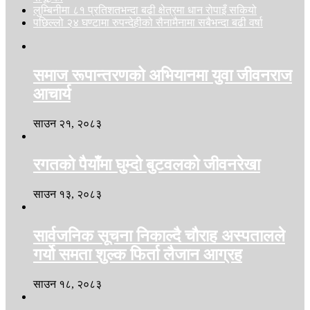
लुम्बिनीमा ८१ प्रतिशतभन्दा बढी क्षेत्रमा धान रोपाइँ सकियो
पछिल्लो २४ घण्टामा रुपन्देहीको सैनामैनामा सबैभन्दा बढी वर्षा
समाज रूपान्तरणको अभियानमा युवा जीवनराज
आचार्य
साउन २१, २०८३
रगतको पैयाँमा घुम्दो बुटवलको जीवनरेखा
साउन १३, २०८३
सार्वजनिक सूचना निकाल्दै चौराह अस्पतालले
गर्यो समता शुल्क फिर्ता लैजान आग्रह
साउन १८, २०८३