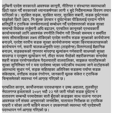
लुम्बिनी प्रदेश सरकारले आवश्यक कानूनी, नीतिगत र संस्थागत व्यवस्थाको
छिटो पहल गर्दै सरकारको ध्यानाकर्षणका लागी ९ बुदे निर्देशनात्मक विवरण तयार
पारिएको छ। सुरक्षित सड़क, सुरक्षित यात्र, सुरक्षित सबारी, सडक दुर्घटनाका
घाइतेको छिटो उद्दार, निःशुल्क उपचार र दुर्घटनाका पीडितलाई प्रदान गरिने
क्षतिपूर्ति र ट्राफिक जनचेतनालाई सम्बोधन गर्दै प्रदेशस्तरको सडक सुरक्षा
सम्वन्धी विधेयक तर्जुमागी अघि बढाउन, प्रचलित कानूनको प्रभावकारी
कार्यान्वयनको लागि आवश्यंक रणनीति निर्माण गरी तिनको समन्वय र समर्पित
समय सीमासहितका लक्ष्य तोकिएको प्रदेश स्तरीय सडक सुरक्षाको कार्ययोजना
बनाउने, प्रदेश स्तरीय सडक सुरक्षा कार्ययोजनामा भएका क्रियाकलापहरूको
कार्यन्वयन गर्न, सवारी चालकअनुमति पत्र (लाइसेन्स) वितरणलाई बैज्ञानिक
बनाउन, सड़कहरूको गुणस्तर मापदण्ड मूल्यांकन गर्नसवारी साधनको सुरक्षा
मापदण्ड र प्रदूषण मूल्यांकन गर्न, तीव्र रूपमा भैरहेको शहरीकरणका सन्दर्भमा
शहरी सडक प्रयोगकर्ताहरू पैदलयात्री वालवालिका, साइकल यात्रीहरूको
सुरक्षा सुनिश्चित गर्न र यस प्रदेशमा भएका पर्यटकीय स्थलमा जाने वाटोहरूको
अवस्थामा सुधार गर्न, सड़क सहितहका अतिरिक्त सडकमा पर्याप्त सडक
संकेतहरू, वत्तीहरू सडक रंगरोगन, जानकारी मूलक संकेत र ट्राफिक
चिन्हसमेतको व्यवस्था गर्न आग्रह गरिएको छ।
प्रचलित कानुन, कार्योजनाका प्रावधानहरु र उच्च अदालत, तुलसीपुर
नेपालगन्ज इजलासले २०७९ भदौ २२ गते जारी गरेको सडक दुर्घटना र
वातावरण सम्बन्धी परमादेशका सातै बुँदाको कडाइका साथ पालना गराउन
आवश्यक पर्ने संख्या अनुसारको जनशक्ति, यातायात निरीक्षक वा ट्राफिक
प्रहरी र सोका लागी चाहिने साधन र उपकरणको व्यवस्था गरी प्रदेशभरी
पदस्थापन गर्न आग्रह गरिएको छ।