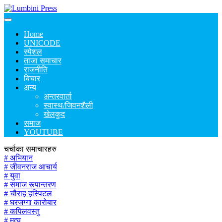
Home
UNICODE
स्पेशल
ताजा समाचार
राजनीति
बिचार
अन्य
अन्तरवार्ता
स्वास्थ/जिवनशैली
खेलकुद
समाज
YOUTUBE
चर्चाका समाचारहरु
# अभियान
# जीवनराज आचार्य
# युवा
# समाज रूपान्तरण
# चौराह हस्पिटल
# घरजग्गा कारोबार
# कपिलवस्तु
# मृत्यु