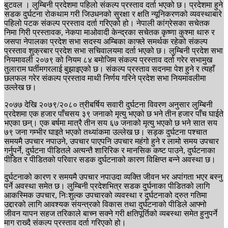
बुटवल । लुम्बिनी प्रदेशमा पहिलो संकल्प प्रस्ताव दर्ता भएको छ। प्रदेशमा हुने
सडक दुर्घटना रोकथाम गरी जिउधनको सुरक्षा र क्षति न्यूनिकरणको व्यवस्थाबारे
पहिलो पटक संकल्प प्रस्ताव दर्ता गरिएको हो। नेपाली कांग्रेसका सचेतक
निमा गिरी प्रस्तावक, नेकपा माओवादी केन्द्रका सचेतक कृष्णा कुश्मा थारु र
जसपा नेपालका प्रदेश सभा सदस्य अम्बिका काफ्ले समर्थक रहेको संकल्प
प्रस्ताव शुक्रबार प्रदेश सभा सचिवालयमा दर्ता भएको छ। लुम्बिनी प्रदेश सभा
नियमावली २०७९ को नियम ८४ बमोजिम संकल्प प्रस्ताव दर्ता गरेर सभामुख
तुलाराम घर्तीमगरलाई बुझाइएको छ। संकल्प प्रस्ताव सदनमा पेश हुने र त्यहाँ
छलफल गरेर संकल्प प्रस्ताव माथी निर्णय गरिने प्रदेश सभा नियमावलीमा
उल्लेख छ।
२०७७ देखि २०७९/२०८० त्रीबर्षिय सवारी दुर्घटना विवरण अनुसार लुम्बिनी
प्रदेशमा एक हजार पाँचसय ३९ जनाको मृत्यु भएको छ भने तीन हजार पाँच घाईते
भएका छन्। एक बर्षमा मात्रै तीन सय ६७ जनाको मृत्यु भएको छ भने सात सय
७९ जना गम्भीर घाइते भएको तथ्यांकमा उल्लेख छ। सड़क दुर्घटना पश्चात
समयमै उपचार नपाउने, उपचार पाएपनि उपचार महंगो हुने र लामो समय उपचार
गर्नुपर्ने, दुर्घटना पीडितले अत्यन्तै शारिरिक र मानसिक कष्ट पाउने, दुर्घटनाका
पीडित र पीडितको परिवार सडक दुर्घटनाको कारण विक्षिप्त बन्ने अवस्था छ।
दुर्घटनाको कारण र समयमै उपचार नपाउदा व्यक्ति जीवन भर अपांगता भएर बस्नु
पर्ने अवस्था समेत छ। लुम्बिनी प्रदेशभित्र सडक दुर्घनाका पीडितको लागि
आकस्मिक उपचार, निःशुल्क उपचारको व्यवस्था र दुर्घटनाको द्रुत गतिमा
उद्दारको लागि आवश्यक संयन्त्रको विकास तथा दुर्घटनाको पीडिले आफ्नो
जीवन यापन सहज तरिकाले बाच्न सक्ने गरी क्षतिपूर्तिको व्यबस्था समेत हुनुपर्ने
माग राख्दै संकल्प प्रस्ताव दर्ता गरिएको हो।