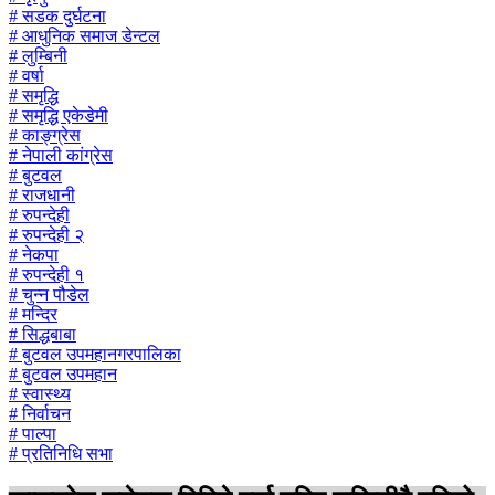
# सडक दुर्घटना
# आधुनिक समाज डेन्टल
# लुम्बिनी
# वर्षा
# समृद्धि
# समृद्धि एकेडेमी
# काङ्ग्रेस
# नेपाली कांग्रेस
# बुटवल
# राजधानी
# रुपन्देही
# रुपन्देही २
# नेकपा
# रुपन्देही १
# चुन्न पौडेल
# मन्दिर
# सिद्धबाबा
# बुटवल उपमहानगरपालिका
# बुटवल उपमहान
# स्वास्थ्य
# निर्वाचन
# पाल्पा
# प्रतिनिधि सभा