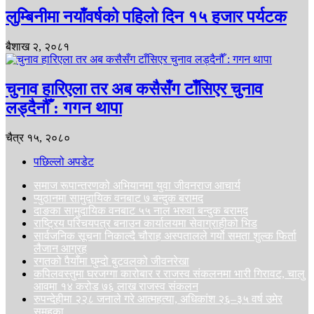
लुम्बिनीमा नयाँवर्षको पहिलो दिन १५ हजार पर्यटक
बैशाख २, २०८१
चुनाव हारिएला तर अब कसैसँग टाँसिएर चुनाव
लड्दैनौँ : गगन थापा
चैत्र १५, २०८०
पछिल्लो अपडेट
समाज रूपान्तरणको अभियानमा युवा जीवनराज आचार्य
प्युठानमा सामुदायिक वनबाट ७ बन्दुक बरामद
दाङका सामुदायिक वनबाट ५५ नाल भरुवा बन्दुक बरामद
राष्ट्रिय परिचयपत्र बनाउन कार्यालयमा सेवाग्राहीको भिड
सार्वजनिक सूचना निकाल्दै चौराह अस्पतालले गर्यो समता शुल्क फिर्ता
लैजान आग्रह
रगतको पैयाँमा घुम्दो बुटवलको जीवनरेखा
कपिलवस्तुमा घरजग्गा कारोबार र राजस्व संकलनमा भारी गिरावट, चालु
आवमा १४ करोड ७६ लाख राजस्व संकलन
रुपन्देहीमा २२८ जनाले गरे आत्महत्या, अधिकांश २६–३५ वर्ष उमेर
समूहका