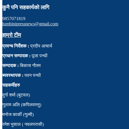
कुनै पनि सहकार्यको लागि
9857071819
lumbinipressnews@gmail.com
हाम्रो टीम
प्रवन्ध निर्देशक :
प्रदीप आचार्य
प्रधान सम्पादक :
पूजा पन्थी
सम्पादक :
बिकास गौतम
ब्यवस्थापक :
पवन पन्थी
सहकर्मीहरु
दुर्गा शर्मा (बुटवल)
गुलाम अलि (कपिलवस्तु)
मनोज कार्की (गुल्मी)
रमेश भुसाल ( नवलपरासी)