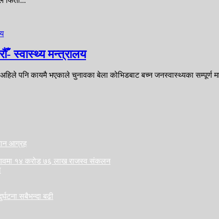
 फिर्ता...
ँ- स्वास्थ्य मन्त्रालय
िले पनि कायमै भएकाले चुनावका बेला कोभिडबाट बच्न जनस्वास्थ्यका सम्पूर्ण माप
ैजान आग्रह
लु आवमा १४ करोड ७६ लाख राजस्व संकलन
ा
र्घटना सबैभन्दा बढी