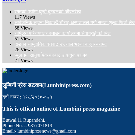
रगतको पैयाँमा घुम्दो बुटवलको जीवनरेखा
117 Views
सार्वजनिक सूचना निकाल्दै चौराह अस्पतालले गर्यो समता शुल्क फिर्ता ल
58 Views
राष्ट्रिय परिचयपत्र बनाउन कार्यालयमा सेवाग्राहीको भिड
51 Views
दाङका सामुदायिक वनबाट ५५ नाल भरुवा बन्दुक बरामद
26 Views
प्युठानमा सामुदायिक वनबाट ७ बन्दुक बरामद
21 Views
लुम्बिनी प्रेस डटकम(Lumbinipress.com)
दर्ता नम्बर : १९८/२०८०-०७१
This is offical online of Lumbini press magazine
Butwal,11 Rupandehi.
Phone No. :- 9857071819
Email:- lumbinipressnews@gmail.com