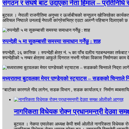
संगठन र संघर्ष बाट उदाएका नेता हिमाल – प्रतिनिधि स
बुटवल । नेपाली राजनीतिमा अनुभव र ऊर्जाबीचको सन्तुलन खोजिरहेका कार्यकर्ता
अविचल निष्ठाले उनलाई नेपाली कांग्रेसभित्र एउटा अलग्गै पहिचान दिलाएको 
रुपन्देही ५ मा सुकम्बासी समस्या समाधान गर्नेछु : शाह
रुपन्देही, २६ कात्तिक । रुपन्देही क्षेत्र नं. ५ का पाँच दलीय गठबन्धनका तर
रुपन्देहीको ५ नम्बर क्षेत्रमा आफुले दिनरात नभनी गरेका विकास निर्माणका का
मध्यरातमा बुटवलका मेयर पाण्डेयको स्ट्याटस – सडकको चिन्ताले नि
“बाटोका कारणले नीद लागेन, सडक विभाग , सडक कार्यालय,र निर्माण ब्यबसायि
नागरिकता विधेयक रोक्न प्रधानमन्त्री देउवा स
बुटवल । नेकपा एमालेका अध्यक्ष केपी शर्मा ओलीले नागरिकता विधेयक रोक