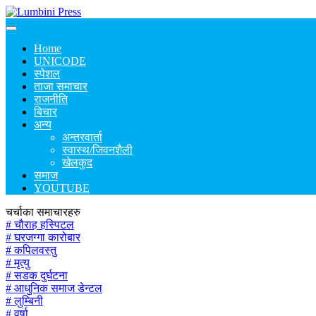
Home
UNICODE
स्पेशल
ताजा समाचार
राजनीति
बिचार
अन्य
अन्तरवार्ता
स्वास्थ/जिवनशैली
खेलकुद
समाज
YOUTUBE
चर्चाका समाचारहरु
# चौराह हस्पिटल
# घरजग्गा कारोबार
# कपिलवस्तु
# मृत्यु
# सडक दुर्घटना
# आधुनिक समाज डेन्टल
# लुम्बिनी
# वर्षा