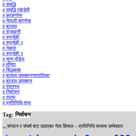
# समृद्धि
# समृद्धि एकेडेमी
# काङ्ग्रेस
# नेपाली कांग्रेस
# बुटवल
# राजधानी
# रुपन्देही
# रुपन्देही २
# नेकपा
# रुपन्देही १
# चुन्न पौडेल
# मन्दिर
# सिद्धबाबा
# बुटवल उपमहानगरपालिका
# बुटवल उपमहान
# स्वास्थ्य
# निर्वाचन
# पाल्पा
# प्रतिनिधि सभा
Tag:
निर्वाचन