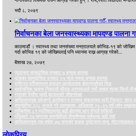
नागरिकता विधेयक रोक्न आग्रह गरेका हुन् । राष्ट्रपति विद्यादेवी भण्डारीले
भदौ ८, २०७९
निर्वाचनका बेला जनस्वास्थ्यका मापदण्ड पालना गरौ
काठमाडौं । स्वास्थ्य तथा जनसंख्या मन्त्रालयले कोभिड-१९ को जोखिम अह
गर्दा कोभिड १९ को जोखिमलाई पनि ध्यानमा राख्न आग्रह गरेको...
बैशाख २७, २०७९
प्युठानमा सामुदायिक वनबाट ७ बन्दुक बरामद
दाङका सामुदायिक वनबाट ५५ नाल भरुवा बन्दुक बरामद
राष्ट्रिय परिचयपत्र बनाउन कार्यालयमा सेवाग्राहीको भिड
सार्वजनिक सूचना निकाल्दै चौराह अस्पतालले गर्यो समता शुल्क फिर्ता ल
रगतको पैयाँमा घुम्दो बुटवलको जीवनरेखा
कपिलवस्तुमा घरजग्गा कारोबार र राजस्व संकलनमा भारी गिरावट, चा
रुपन्देहीमा २२८ जनाले गरे आत्महत्या, अधिकांश २६–३५ वर्ष उमेर समूहक
लुम्बिनीमा ८१ प्रतिशतभन्दा बढी क्षेत्रमा धान रोपाइँ सकियो
पछिल्लो २४ घण्टामा रुपन्देहीको सैनामैनामा सबैभन्दा बढी वर्षा
कपिलवस्तुमा एक वर्षमा ७७ जनाको सडक दुर्घटनामा मृत्यु, मोटरसाइकल दु
लोकप्रिय