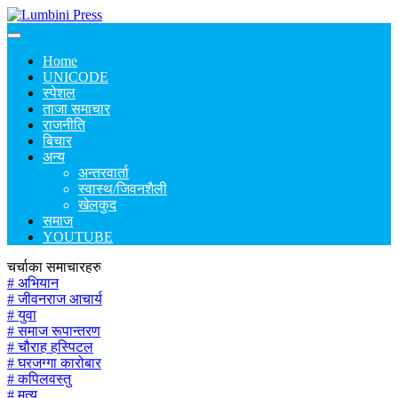
Home
UNICODE
स्पेशल
ताजा समाचार
राजनीति
बिचार
अन्य
अन्तरवार्ता
स्वास्थ/जिवनशैली
खेलकुद
समाज
YOUTUBE
चर्चाका समाचारहरु
# अभियान
# जीवनराज आचार्य
# युवा
# समाज रूपान्तरण
# चौराह हस्पिटल
# घरजग्गा कारोबार
# कपिलवस्तु
# मृत्यु