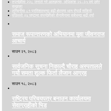
रुपन्देहीमा २२८ जनाले गरे आत्महत्या, अधिकांश २६–३५ वर्ष उमेर
समूहका
लुम्बिनीमा ८१ प्रतिशतभन्दा बढी क्षेत्रमा धान रोपाइँ सकियो
पछिल्लो २४ घण्टामा रुपन्देहीको सैनामैनामा सबैभन्दा बढी वर्षा
समाज रूपान्तरणको अभियानमा युवा जीवनराज
आचार्य
साउन २१, २०८३
सार्वजनिक सूचना निकाल्दै चौराह अस्पतालले
गर्यो समता शुल्क फिर्ता लैजान आग्रह
साउन १८, २०८३
राष्ट्रिय परिचयपत्र बनाउन कार्यालयमा
सेवाग्राहीको भिड