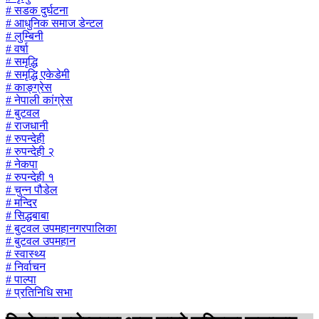
# सडक दुर्घटना
# आधुनिक समाज डेन्टल
# लुम्बिनी
# वर्षा
# समृद्धि
# समृद्धि एकेडेमी
# काङ्ग्रेस
# नेपाली कांग्रेस
# बुटवल
# राजधानी
# रुपन्देही
# रुपन्देही २
# नेकपा
# रुपन्देही १
# चुन्न पौडेल
# मन्दिर
# सिद्धबाबा
# बुटवल उपमहानगरपालिका
# बुटवल उपमहान
# स्वास्थ्य
# निर्वाचन
# पाल्पा
# प्रतिनिधि सभा