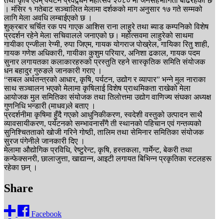
तथा कृषि एवम् पर्यटन प्रवद्र्धन महोत्सव २०८० मा जनसहभागिता बढिरहेको छ
। मंसिर १ गतेबाट सञ्चालित मेलामा दर्शकको माग अनुसार १७ गते सम्मको
लागि मेला अवधि लम्बाईएको छ ।
शुक्रबार चर्चित रक पप गाएक आशिस राना लाहुरे तथा ब्याड कम्पनिको विशेष
प्रदर्शन रहेने मेला सचिवालले जनाएको छ। महोत्सवमा लाहुरेको साथमा
गायीका एन्जीला रेग्मी, रुपा जिएम, गायक योगराज पोख्रेल, गायिका रितु शाही,
गायक गणेश अधिकारी, गायीका कुशुम परियार, अनिशा ढकाल, गायक पदम
सुनार लगायतका कलाकारहरुको प्रस्तुति रहने सास्कृतिक समिति संयोजक
धन बहादुर गुरुङले जानकारी गराए ।
“सबल अर्थतन्त्रको आधार, कृषि, पर्यटन, उद्योग र व्यापार” भन्ने मुल नाराका
साथ सञ्चालन भएको मेलामा कृषिलाई विशेष प्राथमिकता राखेको मेला
आयोजक मुल समितिका संयोजक तथा तिलोत्तमा उद्योग वाणिज्य संघका अध्यक्ष
गुणनिधि भन्डारी (माधव)ले बताए ।
प्रदर्शनीमा कृषिमा हुँदै गएको आधुनिकीकरण, स्वदेशी वस्तुको उत्पादन साथै
व्यावसायीकरण, पर्यटनको सम्भावनासँगै ती स्थानको पहिचान एवं गन्तव्यको
सुनिश्चितताको खोजी गरिने गोष्ठी, तालिम तथा सेमिनार समितिका संयोजक
सुरज पंगेनीले जानकारी दिए ।
मेलामा औद्योगिक प्रविधि, रेष्टुरेन्ट, कृषि, हस्तकला, गार्मेन्ट, बेकरी तथा
कन्फेक्सनरी, छालाजुत्ता, खाद्यान्न, आइटी लगायत बिभिन्न प्रकृतिका स्टलहरू
रहेका छन् ।
Share
Facebook