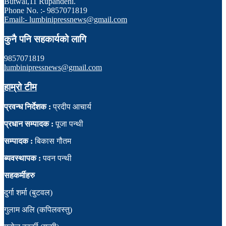
Butwal,11 Rupandehi.
Phone No. :- 9857071819
Email:- lumbinipressnews@gmail.com
कुनै पनि सहकार्यको लागि
9857071819
lumbinipressnews@gmail.com
हाम्रो टीम
प्रवन्ध निर्देशक :
प्रदीप आचार्य
प्रधान सम्पादक :
पूजा पन्थी
सम्पादक :
बिकास गौतम
ब्यवस्थापक :
पवन पन्थी
सहकर्मीहरु
दुर्गा शर्मा (बुटवल)
गुलाम अलि (कपिलवस्तु)