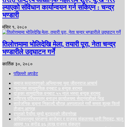
ल्याएको संविधान कार्यान्वयन गर्न सकिएन : चन्द्र
भण्डारी
मंसिर १, २०८०
तिलोत्तमामा भोलिदेखि मेला, तयारी पूरा, नेता चन्द्र
भण्डारीले उद्घाटन गर्ने
कार्तिक ३०, २०८०
पछिल्लो अपडेट
समाज रूपान्तरणको अभियानमा युवा जीवनराज आचार्य
प्युठानमा सामुदायिक वनबाट ७ बन्दुक बरामद
दाङका सामुदायिक वनबाट ५५ नाल भरुवा बन्दुक बरामद
राष्ट्रिय परिचयपत्र बनाउन कार्यालयमा सेवाग्राहीको भिड
सार्वजनिक सूचना निकाल्दै चौराह अस्पतालले गर्यो समता शुल्क फिर्ता
लैजान आग्रह
रगतको पैयाँमा घुम्दो बुटवलको जीवनरेखा
कपिलवस्तुमा घरजग्गा कारोबार र राजस्व संकलनमा भारी गिरावट, चालु
आवमा १४ करोड ७६ लाख राजस्व संकलन