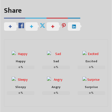
Share
Happy
Sad
Excited
0
%
0
%
0
%
Sleepy
Angry
Surprise
0
%
0
%
0
%