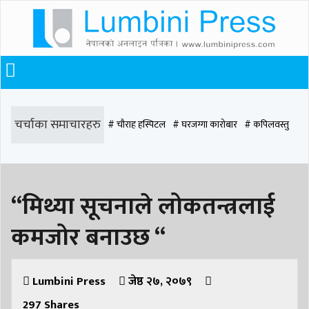
चर्चाका समाचारहरु
# चौराह हस्पिटल
# घरजग्गा कारोबार
# कपिलवस्तु
# मृत्यु
# सडक दुर्घटना
# आधुनिक समाज डेन्टल
# लुम्बिनी
# वर्षा
# समृद्धि
“मिथ्या सूचनाले लोकतन्त्रलाई
# समृद्धि एकेडेमी
# काङ्ग्रेस
# नेपाली कांग्रेस
# बुटवल
# राजधानी
कमजोर बनाउछ “
# रुपन्देही
# रुपन्देही २
# नेकपा
# रुपन्देही १
# चुन्न पौडेल
# मन्दिर
# सिद्धबाबा
# बुटवल उपमहानगरपालिका
# बुटवल उपमहान
# स्वास्थ्य
Lumbini Press
जेष्ठ २७, २०७९
297
Shares