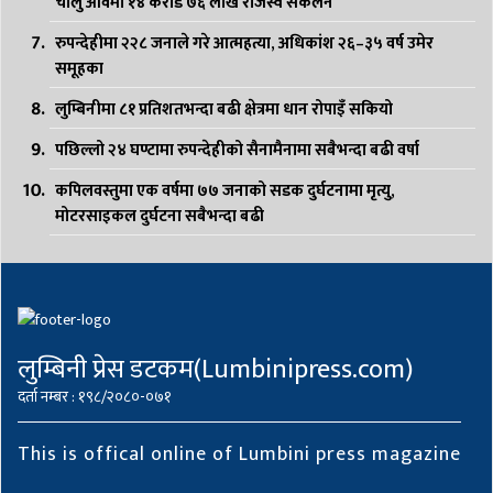
चालु आवमा १४ करोड ७६ लाख राजस्व संकलन
रुपन्देहीमा २२८ जनाले गरे आत्महत्या, अधिकांश २६–३५ वर्ष उमेर
समूहका
लुम्बिनीमा ८१ प्रतिशतभन्दा बढी क्षेत्रमा धान रोपाइँ सकियो
पछिल्लो २४ घण्टामा रुपन्देहीको सैनामैनामा सबैभन्दा बढी वर्षा
कपिलवस्तुमा एक वर्षमा ७७ जनाको सडक दुर्घटनामा मृत्यु,
मोटरसाइकल दुर्घटना सबैभन्दा बढी
लुम्बिनी प्रेस डटकम(Lumbinipress.com)
दर्ता नम्बर : १९८/२०८०-०७१
This is offical online of Lumbini press magazine