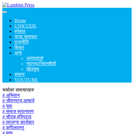
Home
UNICODE
स्पेशल
ताजा समाचार
राजनीति
बिचार
अन्य
अन्तरवार्ता
स्वास्थ/जिवनशैली
खेलकुद
समाज
YOUTUBE
चर्चाका समाचारहरु
# अभियान
# जीवनराज आचार्य
# युवा
# समाज रूपान्तरण
# चौराह हस्पिटल
# घरजग्गा कारोबार
# कपिलवस्तु
# मृत्यु