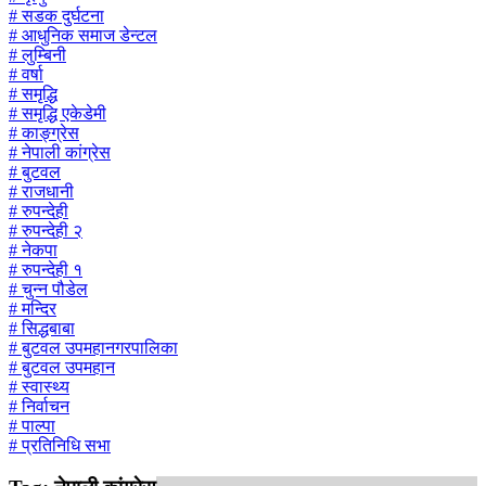
# सडक दुर्घटना
# आधुनिक समाज डेन्टल
# लुम्बिनी
# वर्षा
# समृद्धि
# समृद्धि एकेडेमी
# काङ्ग्रेस
# नेपाली कांग्रेस
# बुटवल
# राजधानी
# रुपन्देही
# रुपन्देही २
# नेकपा
# रुपन्देही १
# चुन्न पौडेल
# मन्दिर
# सिद्धबाबा
# बुटवल उपमहानगरपालिका
# बुटवल उपमहान
# स्वास्थ्य
# निर्वाचन
# पाल्पा
# प्रतिनिधि सभा