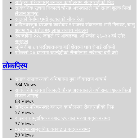
राष्ट्रिय परिचयपत्र बनाउन कार्यालयमा सेवाग्राहीको भिड
सार्वजनिक सूचना निकाल्दै चौराह अस्पतालले गर्यो समता शुल्क फिर्ता
लैजान आग्रह
रगतको पैयाँमा घुम्दो बुटवलको जीवनरेखा
कपिलवस्तुमा घरजग्गा कारोबार र राजस्व संकलनमा भारी गिरावट, चालु
आवमा १४ करोड ७६ लाख राजस्व संकलन
रुपन्देहीमा २२८ जनाले गरे आत्महत्या, अधिकांश २६–३५ वर्ष उमेर
समूहका
लुम्बिनीमा ८१ प्रतिशतभन्दा बढी क्षेत्रमा धान रोपाइँ सकियो
पछिल्लो २४ घण्टामा रुपन्देहीको सैनामैनामा सबैभन्दा बढी वर्षा
लोकप्रिय
समाज रूपान्तरणको अभियानमा युवा जीवनराज आचार्य
384 Views
सार्वजनिक सूचना निकाल्दै चौराह अस्पतालले गर्यो समता शुल्क फिर्ता
लैजान आग्रह
68 Views
राष्ट्रिय परिचयपत्र बनाउन कार्यालयमा सेवाग्राहीको भिड
57 Views
दाङका सामुदायिक वनबाट ५५ नाल भरुवा बन्दुक बरामद
37 Views
प्युठानमा सामुदायिक वनबाट ७ बन्दुक बरामद
29 Views