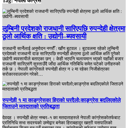
Tag:
नेपाली कांग्रेस
लुम्बिनी प्रदेशको राजधानी सारिएपछि रुपन्देही क्षेत्रमा
ठूलो आर्थिक क्षति : उद्योगी–ब्यवसायी
राजधानी सार्नेलाई अनुमोदन नगरौँ : खाँण बुटवल । बुटवलमा रहेको लुम्बिनी
प्रदेशको राजधानी दाङ सारिएपछि रुपन्देही क्षेत्रमा ठूलो आर्थिक क्षति पुगेको
उद्योगी ब्यवसायीले बताएका छन् । केही भएपनि चलायमान भएको यहाँको बजार
राजधानी सारिएसंगै सुस्ताउँदै जाँदा आर्थिक गतिबिधि समेत घटेको उनीहरुको
तर्क छ । नेपाली कांग्रेसले रुपन्देही क्षेत्र न २ मा रहेका निजीक्षेत्रका
सरोकारवालासंग गरेको…
रुपन्देही १ मा काङ्ग्रेसका हिराको घरदैलो;काङ्ग्रेस बदलिएकोले
जिताउने मतदाताको प्रतिबद्धता
देवदह । रुपन्देही क्षेत्र नम्बर–१ का मतदाताहरुले नेपाली कांग्रेसकोतर्फबाट
प्रतिनिधि सभा सदस्यको उम्मेद्वार बनेका हिराबहादुर खत्री यसपालिको
निर्वाचनमा बिजय हुनु पर्ने बताएका छन् । कांग्रेसको तर्फबाट उम्मेद्वार बन्नु