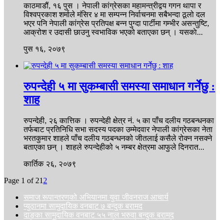
काठमाडौं, १६ पुस । नेपाली कांग्रेसका महामन्त्रीद्वय गगन थापा र
विश्वप्रकाश शर्माले मंसिर ४ मा सम्पन्न निर्वाचनमा सबैभन्दा ठूलो दल
भएर पनि नेपाली कांग्रेस प्रतिपक्ष बन्न पुग्दा पार्टीमा गम्भीर असन्तुष्टि,
आक्रोश र उदासी छाउनु स्वभाविक भएको बताएका छन् । यसकाे...
पुस १६, २०७९
रुपन्देही ५ मा सुकम्बासी समस्या समाधान गर्नेछु :
शाह
रुपन्देही, २६ कात्तिक । रुपन्देही क्षेत्र नं. ५ का पाँच दलीय गठबन्धनका
तर्फबाट प्रतिनिधि सभा सदस्य पदका उम्मेदवार नेपाली कांग्रेसका नेता
भरतकुमार शाहले पाँच दलीय गठबन्धनको जीतलाई कसैले रोक्न नसक्ने
बताएका छन् । शाहले रुपन्देहीको ५ नम्बर क्षेत्रमा आफुले दिनरात...
कार्तिक २६, २०७९
Page 1 of 2
1
2
समाज रूपान्तरणको अभियानमा युवा जीवनराज आचार्य
प्युठानमा सामुदायिक वनबाट ७ बन्दुक बरामद
दाङका सामुदायिक वनबाट ५५ नाल भरुवा बन्दुक बरामद