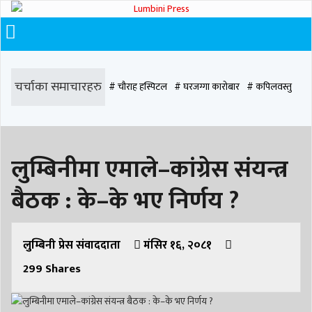
चर्चाका समाचारहरु
# चौराह हस्पिटल
# घरजग्गा कारोबार
# कपिलवस्तु
# मृत्यु
# सडक दुर्घटना
# आधुनिक समाज डेन्टल
# लुम्बिनी
# वर्षा
# समृद्धि
लुम्बिनीमा एमाले–कांग्रेस संयन्त्र
# समृद्धि एकेडेमी
# काङ्ग्रेस
# नेपाली कांग्रेस
# बुटवल
# राजधानी
बैठक : के–के भए निर्णय ?
# रुपन्देही
# रुपन्देही २
# नेकपा
# रुपन्देही १
# चुन्न पौडेल
# मन्दिर
# सिद्धबाबा
# बुटवल उपमहानगरपालिका
# बुटवल उपमहान
# स्वास्थ्य
लुम्बिनी प्रेस संवाददाता
मंसिर १६, २०८१
299
Shares
# निर्वाचन
# पाल्पा
# प्रतिनिधि सभा