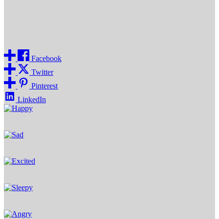
साम्पाङले सामाजिक सञ्जालमा राष्ट्रपति र प्रधानमन्त्रीको तस्बिर हटाएर
यलम्बरको तस्बिर राख्ने घोषणा गरेका थिए ।
Share
Facebook
Twitter
Pinterest
LinkedIn
Happy
0
%
Sad
0
%
Excited
0
%
Sleepy
0
%