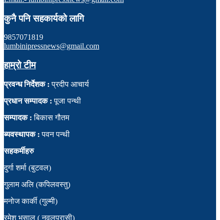
कुनै पनि सहकार्यको लागि
9857071819
lumbinipressnews@gmail.com
हाम्रो टीम
प्रवन्ध निर्देशक :
प्रदीप आचार्य
प्रधान सम्पादक :
पूजा पन्थी
सम्पादक :
बिकास गौतम
ब्यवस्थापक :
पवन पन्थी
सहकर्मीहरु
दुर्गा शर्मा (बुटवल)
गुलाम अलि (कपिलवस्तु)
मनोज कार्की (गुल्मी)
रमेश भुसाल ( नवलपरासी)