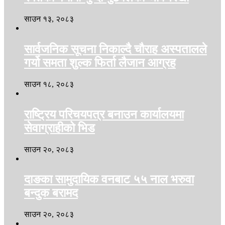
साउन १३, २०८३
सार्वजनिक सूचना निकाल्दै चौराह अस्पतालले
गर्यो समता शुल्क फिर्ता लैजान आग्रह
साउन १८, २०८३
राष्ट्रिय परिचयपत्र बनाउन कार्यालयमा
सेवाग्राहीको भिड
साउन २०, २०८३
दाङका सामुदायिक वनबाट ५५ नाल भरुवा
बन्दुक बरामद
साउन २०, २०८३