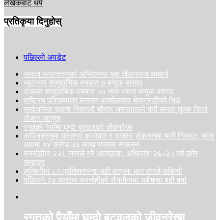
लेखकबाट थप
प्रतिकृया दिनुहोस्
पछिल्लो अपडेट
समाज रूपान्तरणको अभियानमा युवा जीवनराज आचार्य
प्युठानमा सामुदायिक वनबाट ७ बन्दुक बरामद
दाङका सामुदायिक वनबाट ५५ नाल भरुवा बन्दुक बरामद
राष्ट्रिय परिचयपत्र बनाउन कार्यालयमा सेवाग्राहीको भिड
सार्वजनिक सूचना निकाल्दै चौराह अस्पतालले गर्यो समता शुल्क फिर्ता
लैजान आग्रह
रगतको पैयाँमा घुम्दो बुटवलको जीवनरेखा
कपिलवस्तुमा घरजग्गा कारोबार र राजस्व संकलनमा भारी गिरावट, चालु
आवमा १४ करोड ७६ लाख राजस्व संकलन
रुपन्देहीमा २२८ जनाले गरे आत्महत्या, अधिकांश २६–३५ वर्ष उमेर
समूहका
लुम्बिनीमा ८१ प्रतिशतभन्दा बढी क्षेत्रमा धान रोपाइँ सकियो
पछिल्लो २४ घण्टामा रुपन्देहीको सैनामैनामा सबैभन्दा बढी वर्षा
रगतको पैयाँमा घुम्दो बुटवलको जीवनरेखा