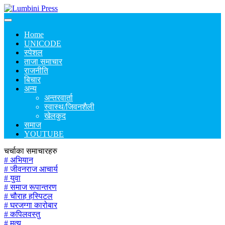
Home
UNICODE
स्पेशल
ताजा समाचार
राजनीति
बिचार
अन्य
अन्तरवार्ता
स्वास्थ/जिवनशैली
खेलकुद
समाज
YOUTUBE
चर्चाका समाचारहरु
# अभियान
# जीवनराज आचार्य
# युवा
# समाज रूपान्तरण
# चौराह हस्पिटल
# घरजग्गा कारोबार
# कपिलवस्तु
# मृत्यु