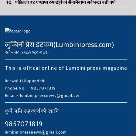
पछिल्लो २४ घण्टामा रुपन्देहीको सैनामैनामा सबैभन्दा बढी वर्षा
लुम्बिनी प्रेस डटकम(Lumbinipress.com)
दर्ता नम्बर : १९८/२०८०-०७१
This is offical online of Lumbini press magazine
Butwal,11 Rupandehi.
Phone No. :- 9857071819
Email:- lumbinipressnews@gmail.com
कुनै पनि सहकार्यको लागि
9857071819
lumbinipressnews@gmail.com