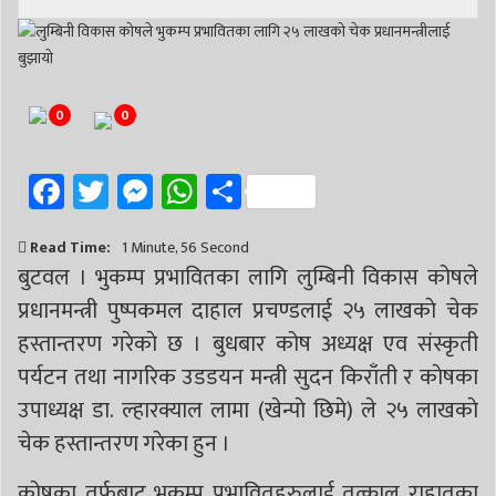
# निर्वाचन
# पाल्पा
# प्रतिनिधि सभा
0
0
Facebook
Twitter
Messenger
WhatsApp
Share
Read Time:
1 Minute, 56 Second
बुटवल । भुकम्प प्रभावितका लागि लुम्बिनी विकास कोषले
प्रधानमन्त्री पुष्पकमल दाहाल प्रचण्डलाई २५ लाखकाे चेक
हस्तान्तरण गरेकाे छ । बुधबार कोष अध्यक्ष एव संस्कृती
पर्यटन तथा नागरिक उडडयन मन्त्री सुदन किराँती र काेषका
उपाध्यक्ष डा. ल्हारक्याल लामा (खेन्पाे छिमे) ले २५ लाखकाे
चेक हस्तान्तरण गरेका हुन ।
कोषका तर्फबाट भुकम्प प्रभावितहरुलाई तत्काल राहातका