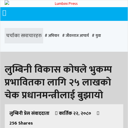
चर्चाका समाचारहरु
# अभियान
# जीवनराज आचार्य
# युवा
# समाज रूपान्तरण
# चौराह हस्पिटल
# घरजग्गा कारोबार
# कपिलवस्तु
लुम्बिनी विकास कोषले भुकम्प
# मृत्यु
# सडक दुर्घटना
# आधुनिक समाज डेन्टल
# लुम्बिनी
# वर्षा
# समृद्धि
प्रभावितका लागि २५ लाखकाे
# समृद्धि एकेडेमी
# काङ्ग्रेस
# नेपाली कांग्रेस
# बुटवल
# राजधानी
चेक प्रधानमन्त्रीलाई बुझायाे
# रुपन्देही
# रुपन्देही २
# नेकपा
# रुपन्देही १
# चुन्न पौडेल
# मन्दिर
# सिद्धबाबा
लुम्बिनी प्रेस संवाददाता
# बुटवल उपमहानगरपालिका
कार्तिक २२, २०८०
# बुटवल उपमहान
# स्वास्थ्य
256
Shares