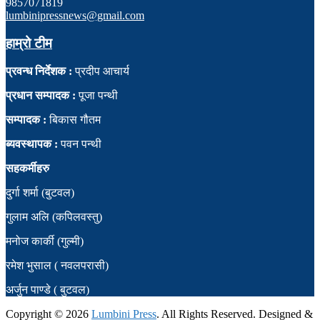
9857071819
lumbinipressnews@gmail.com
हाम्रो टीम
प्रवन्ध निर्देशक :
प्रदीप आचार्य
प्रधान सम्पादक :
पूजा पन्थी
सम्पादक :
बिकास गौतम
ब्यवस्थापक :
पवन पन्थी
सहकर्मीहरु
दुर्गा शर्मा (बुटवल)
गुलाम अलि (कपिलवस्तु)
मनोज कार्की (गुल्मी)
रमेश भुसाल ( नवलपरासी)
अर्जुन पाण्डे ( बुटवल)
Copyright ©
2026
Lumbini Press
. All Rights Reserved. Designed &