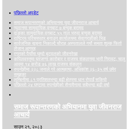
पछिल्लो अपडेट
समाज रूपान्तरणको अभियानमा युवा जीवनराज आचार्य
प्युठानमा सामुदायिक वनबाट ७ बन्दुक बरामद
दाङका सामुदायिक वनबाट ५५ नाल भरुवा बन्दुक बरामद
राष्ट्रिय परिचयपत्र बनाउन कार्यालयमा सेवाग्राहीको भिड
सार्वजनिक सूचना निकाल्दै चौराह अस्पतालले गर्यो समता शुल्क फिर्ता
लैजान आग्रह
रगतको पैयाँमा घुम्दो बुटवलको जीवनरेखा
कपिलवस्तुमा घरजग्गा कारोबार र राजस्व संकलनमा भारी गिरावट, चालु
आवमा १४ करोड ७६ लाख राजस्व संकलन
रुपन्देहीमा २२८ जनाले गरे आत्महत्या, अधिकांश २६–३५ वर्ष उमेर
समूहका
लुम्बिनीमा ८१ प्रतिशतभन्दा बढी क्षेत्रमा धान रोपाइँ सकियो
पछिल्लो २४ घण्टामा रुपन्देहीको सैनामैनामा सबैभन्दा बढी वर्षा
समाज रूपान्तरणको अभियानमा युवा जीवनराज
आचार्य
साउन २१, २०८३