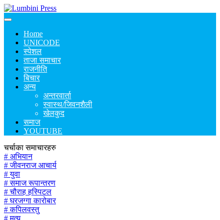
Home
UNICODE
स्पेशल
ताजा समाचार
राजनीति
बिचार
अन्य
अन्तरवार्ता
स्वास्थ/जिवनशैली
खेलकुद
समाज
YOUTUBE
चर्चाका समाचारहरु
# अभियान
# जीवनराज आचार्य
# युवा
# समाज रूपान्तरण
# चौराह हस्पिटल
# घरजग्गा कारोबार
# कपिलवस्तु
# मृत्यु