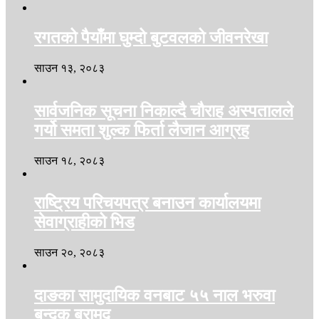
रगतको पैयाँमा घुम्दो बुटवलको जीवनरेखा
साउन १३, २०८३
सार्वजनिक सूचना निकाल्दै चौराह अस्पतालले
गर्यो समता शुल्क फिर्ता लैजान आग्रह
साउन १८, २०८३
राष्ट्रिय परिचयपत्र बनाउन कार्यालयमा
सेवाग्राहीको भिड
साउन २०, २०८३
दाङका सामुदायिक वनबाट ५५ नाल भरुवा
बन्दुक बरामद