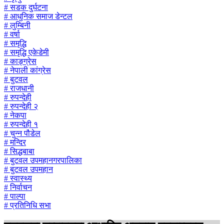
# सडक दुर्घटना
# आधुनिक समाज डेन्टल
# लुम्बिनी
# वर्षा
# समृद्धि
# समृद्धि एकेडेमी
# काङ्ग्रेस
# नेपाली कांग्रेस
# बुटवल
# राजधानी
# रुपन्देही
# रुपन्देही २
# नेकपा
# रुपन्देही १
# चुन्न पौडेल
# मन्दिर
# सिद्धबाबा
# बुटवल उपमहानगरपालिका
# बुटवल उपमहान
# स्वास्थ्य
# निर्वाचन
# पाल्पा
# प्रतिनिधि सभा