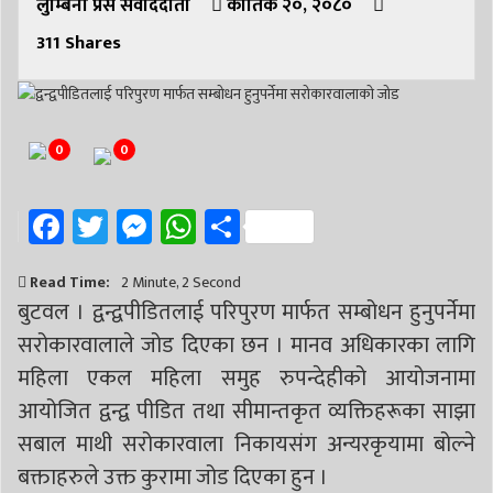
# सिद्धबाबा
लुम्बिनी प्रेस संवाददाता
# बुटवल उपमहानगरपालिका
कार्तिक २०, २०८०
# बुटवल उपमहान
# स्वास्थ्य
311
Shares
# निर्वाचन
# पाल्पा
# प्रतिनिधि सभा
0
0
Facebook
Twitter
Messenger
WhatsApp
Share
Read Time:
2 Minute, 2 Second
बुटवल । द्वन्द्वपीडितलाई परिपुरण मार्फत सम्बोधन हुनुपर्नेमा
सरोकारवालाले जोड दिएका छन । मानव अधिकारका लागि
महिला एकल महिला समुह रुपन्देहीको आयोजनामा
आयोजित द्वन्द्व पीडित तथा सीमान्तकृत व्यक्तिहरूका साझा
सबाल माथी सरोकारवाला निकायसंग अन्यरकृयामा बोल्ने
बक्ताहरुले उक्त कुरामा जोड दिएका हुन ।