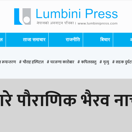
शल
ताजा समाचार
राजनीति
बिचार
अ
 रूपान्तरण
# चौराह हस्पिटल
# घरजग्गा कारोबार
# कपिलवस्तु
# मृत्यु
# सडक दुर्घट
पन्देही
# रुपन्देही २
# नेकपा
# रुपन्देही १
# चुन्न पौडेल
# मन्दिर
# सिद्धबाबा
# ब
 गरे पौराणिक भैरव न