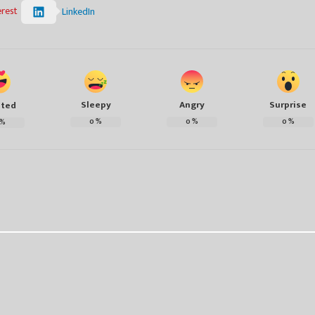
erest
LinkedIn
Sleepy
Angry
Surprise
ited
0
%
0
%
0
%
%