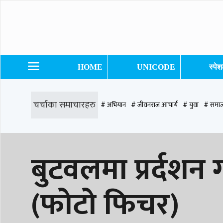
HOME
UNICODE
स्पे
चर्चाका समाचारहरु
# अभियान
# जीवनराज आचार्य
# युवा
# समाज
# समृद्धि एकेडेमी
# काङ्ग्रेस
# नेपाली कांग्रेस
# बुटवल
# राजधानी
# रु
बुटवलमा प्रर्दशन
# प्रतिनिधि सभा
(फोटो फिचर)