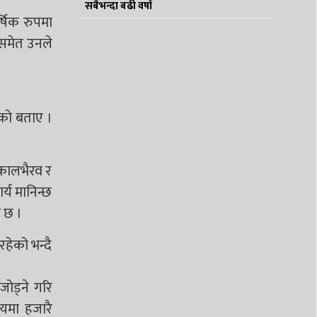
सबैभन्दा बढी वर्षा
्षिक रुपमा
 समेत उनले
ेको बताए ।
, कालभैरव र
्य मानिन्छ
ो छ ।
रहेको भन्दै
जोड्ने गरि
्यमा हजारै