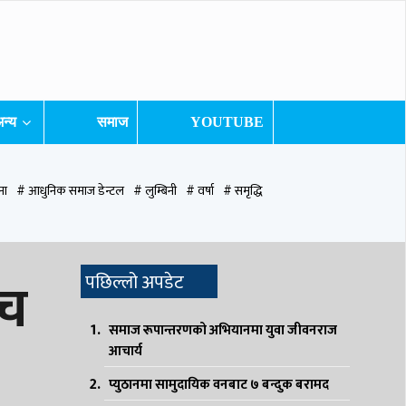
न्य
समाज
YOUTUBE
ना
# आधुनिक समाज डेन्टल
# लुम्बिनी
# वर्षा
# समृद्धि
ुटवल उपमहानगरपालिका
# बुटवल उपमहान
# स्वास्थ्य
# निर्वाचन
# पाल्पा
ाच
पछिल्लो अपडेट
समाज रूपान्तरणको अभियानमा युवा जीवनराज
आचार्य
प्युठानमा सामुदायिक वनबाट ७ बन्दुक बरामद