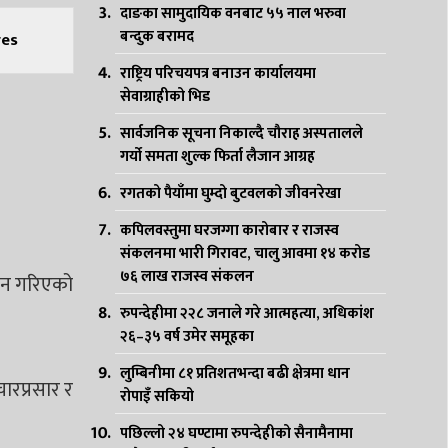
दाङका सामुदायिक वनबाट ५५ नाल भरुवा
बन्दुक बरामद
es
राष्ट्रिय परिचयपत्र बनाउन कार्यालयमा
सेवाग्राहीको भिड
सार्वजनिक सूचना निकाल्दै चौराह अस्पतालले
गर्यो समता शुल्क फिर्ता लैजान आग्रह
रगतको पैयाँमा घुम्दो बुटवलको जीवनरेखा
कपिलवस्तुमा घरजग्गा कारोबार र राजस्व
संकलनमा भारी गिरावट, चालु आवमा १४ करोड
७६ लाख राजस्व संकलन
दशन गरिएको
रुपन्देहीमा २२८ जनाले गरे आत्महत्या, अधिकांश
२६–३५ वर्ष उमेर समूहका
लुम्बिनीमा ८१ प्रतिशतभन्दा बढी क्षेत्रमा धान
चारप्रसार र
रोपाइँ सकियो
पछिल्लो २४ घण्टामा रुपन्देहीको सैनामैनामा