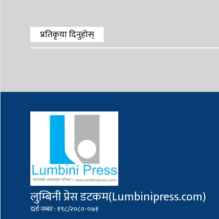
प्रतिकृया दिनुहोस्
लुम्बिनी प्रेस डटकम(Lumbinipress.com)
दर्ता नम्बर : १९८/२०८०-०७१