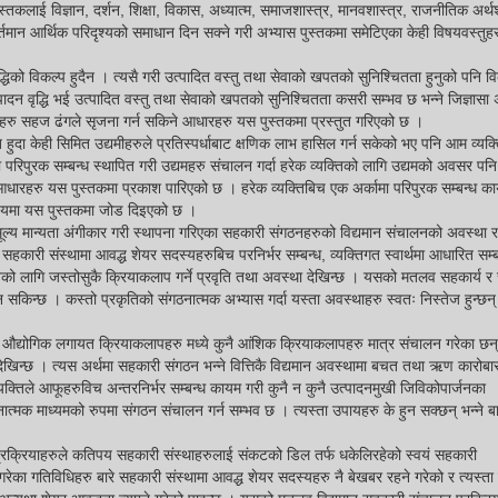
तकलाई विज्ञान, दर्शन, शिक्षा, विकास, अध्यात्म, समाजशास्त्र, मानवशास्त्र, राजनीतिक अर्थश
न आर्थिक परिदृश्यको समाधान दिन सक्ने गरी अभ्यास पुस्तकमा समेटिएका केही विषयवस्तुहर
िको विकल्प हुदैन । त्यसै गरी उत्पादित वस्तु तथा सेवाको खपतको सुनिश्चितता हुनुको पनि व
पादन वृद्धि भई उत्पादित वस्तु तथा सेवाको खपतको सुनिश्चितता कसरी सम्भव छ भन्ने जिज्ञासा 
रहरु सहज ढंगले सृजना गर्न सकिने आधारहरु यस पुस्तकमा प्रस्तुत गरिएको छ ।
त हुदा केही सिमित उद्यमीहरुले प्रतिस्पर्धाबाट क्षणिक लाभ हासिल गर्न सकेको भए पनि आम व्यक्
ा परिपुरक सम्बन्ध स्थापित गरी उद्यमहरु संचालन गर्दा हरेक व्यक्तिको लागि उद्यमको अवसर पन
आधारहरु यस पुस्तकमा प्रकाश पारिएको छ । हरेक व्यक्तिबिच एक अर्कामा परिपुरक सम्बन्ध काय
विषयमा यस पुस्तकमा जोड दिइएको छ ।
ही मूल्य मान्यता अंगीकार गरी स्थापना गरिएका सहकारी संगठनहरुको विद्यमान संचालनको अवस्था 
सहकारी संस्थामा आवद्ध शेयर सदस्यहरुबिच परनिर्भर सम्बन्ध, व्यक्तिगत स्वार्थमा आधारित सम्ब
श्वको लागि जस्तोसुकै क्रियाकलाप गर्ने प्रवृति तथा अवस्था देखिन्छ । यसको मतलव सहकार्य 
सकिन्छ । कस्तो प्रकृतिको संगठनात्मक अभ्यास गर्दा यस्ता अवस्थाहरु स्वतः निस्तेज हुन्छन् 
र तथा औद्योगिक लगायत क्रियाकलापहरु मध्ये कुनै आंशिक क्रियाकलापहरु मात्र संचालन गरेका छन्
िन्छ । त्यस अर्थमा सहकारी संगठन भन्ने वित्तिकै विद्यमान अवस्थामा बचत तथा ऋण कारोबार ग
्यक्तिले आफूहरुविच अन्तरनिर्भर सम्बन्ध कायम गरी कुनै न कुनै उत्पादनमुखी जिविकोपार्जनका
ठनात्मक माध्यमको रुपमा संगठन संचालन गर्न सम्भव छ । त्यस्ता उपायहरु के हुन सक्छन् भन्ने ब
्रक्रियाहरुले कतिपय सहकारी संस्थाहरुलाई संकटको डिल तर्फ धकेलिरहेको स्वयं सहकारी
गरेका गतिविधिहरु बारे सहकारी संस्थामा आवद्ध शेयर सदस्यहरु नै बेखबर रहने गरेको र त्यस्त