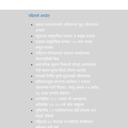
पछिल्लो अपडेट
समाज रूपान्तरणको अभियानमा युवा जीवनराज
आचार्य
प्युठानमा सामुदायिक वनबाट ७ बन्दुक बरामद
दाङका सामुदायिक वनबाट ५५ नाल भरुवा
बन्दुक बरामद
राष्ट्रिय परिचयपत्र बनाउन कार्यालयमा
सेवाग्राहीको भिड
सार्वजनिक सूचना निकाल्दै चौराह अस्पतालले
गर्यो समता शुल्क फिर्ता लैजान आग्रह
रगतको पैयाँमा घुम्दो बुटवलको जीवनरेखा
कपिलवस्तुमा घरजग्गा कारोबार र राजस्व
संकलनमा भारी गिरावट, चालु आवमा १४ करोड
७६ लाख राजस्व संकलन
रुपन्देहीमा २२८ जनाले गरे आत्महत्या,
अधिकांश २६–३५ वर्ष उमेर समूहका
लुम्बिनीमा ८१ प्रतिशतभन्दा बढी क्षेत्रमा धान
रोपाइँ सकियो
पछिल्लो २४ घण्टामा रुपन्देहीको सैनामैनामा
सबैभन्दा बढी वर्षा