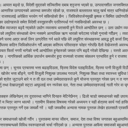
 छैन । आयात बढ्दो छ, विदेशी मुद्राको सञ्चितीमा दबाब श्रृजना भएको छ, उत्पादनशील जनशक्ति
 छ, आन्तरिक उत्पादनको अवस्था कमजोर रहेको छ, राजश्वले बल्लतल्ल चालु खर्च मात्र धानिरहेक
े राजश्वलाई अपेक्षित भरथेग गर्न सकिरहेको छैन । जिविकोपार्जनमुखी कृषक र सिमित उद्योगपति
ा उद्योगहरुले समेत विदेशी वस्तुहरुसँग प्रतिस्पर्धा गर्न नसकिरहेको अवस्था छ ।
ैंक व्याजदर बढ्दै गएकोले उद्योग व्यवसाय धरासायी हुने पिरले आन्दोलित छन् । उता उद्योग व्यव
को लघुवित्त संस्थाको थेग्न नसक्ने अत्याधिक ऋण भारको चपेटामा परेको गुनासो गर्दैछन् । व्यवस
घरमा आएर कर्जा लिन उत्प्रेरित गर्न थाले पछि धेरै लघुवित्त संस्थाहरुमा आवद्ध हुदै कर्जा लिए
ि गाउँघरमा कठिन जिविकोपार्जन गर्दै आएका कतिपय परिवारहरु फोहर गरेपछि दैलो देखेजस्तो अवस्थ
चत फिर्ता नगरी भागेको भन्दै आन्दोलित हुनेहरुको जमात पनि बढ्दै गरेको देखिन्छ । यस्तो अवस
देखिन्छ । नागरिकको आर्थिक उपार्जन कमजोर हुदा राज्यको राजश्व संकलन प्रभावित हुने र राजश्
छ ।
ा छन् । चुनाव प्रचारमा भत्ता बढाइदिउला, फ्रिमा विदेश पठाइदिउँला, फ्रिमा पानी विजुली दिउँ
 भत्ता बाँड्ने, पानी विजुली निशुल्क उपलब्ध गराउने, निशुल्क शिक्षा तथा स्वास्थ्य सुविधा द
को श्रोत जुटाउने बारे न त ती दल तथा उम्मेदवारहरुले कुनै योजना प्रस्तुत गरेका छन् न त ना
र्नु तथा देखाउनुको सट्टा आफूलाई मन नपरेका दल, नेता तथा उम्मेदवारहरुलाई गाली गरेर वा घृ
 पुस्तकहरु लेखिनेछन् तर दुरावस्था भागिने दिनहरु मेटिनेछैनन् । ढिलो चाडो समाधानको सही उपाय
ुटी म भित्र जाग्न थाल्यो । ग्रामीण विकास विषयमा गरेको अध्ययन र यही क्षेत्रमा कार्य गर्दा हास
क प्रस्तुत गर्ने एक जमर्को गरें । यही जमर्कोमा अभ्यास नामक पुस्तक लेखेर हालसालै प्रका
मात्र समाधानको खोजी गर्दैन । पुस्तकमा मानव जीवन, समाज, देश तथा विश्व जगतका बहुआयामिक
न्तरसम्बन्धको विविध स्वरुपहरुको चर्चा गरिएको छ । अभ्यास पुस्तक आफैमा समाजको बहुआय