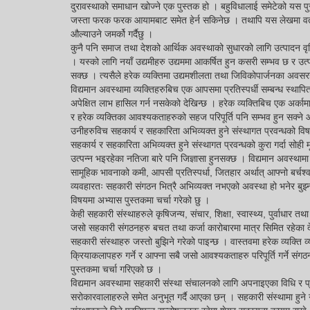
दुरावस्थाको समाधान खोज्ने एक पुस्तक हो । बहुविधालाई समेटेको यस पुस्
जस्ता फरक फरक आयामबाट समेत हेर्न सकिनेछ । तथापि यस लेखमा वर्तमा
औल्याउने जमर्को गर्दैछु ।
कुनै पनि समाज तथा देशको आर्थिक अवस्थाको सुधारको लागि उत्पादन वृद्ध
। यस्को लागि नयाँ उद्यमीहरु उद्यममा आकर्षित हुन कसरी सम्भव छ र उत्
सक्छ । त्यसैले हरेक व्यक्तिमा उद्यमशीलता तथा जिविकोपार्जनका अवस
विद्यमान अवस्थामा व्यक्तिहरुबिच एक आपसमा प्रतिस्पर्धी सम्बन्ध स्थापि
अपेक्षित लाभ हासिल गर्न नसकेको देखिन्छ । हरेक व्यक्तिबिच एक अर्काम
र हरेक व्यक्तिका आवश्यकताहरुको सहज परिपूर्ति पनि सम्भव हुन सक्ने 
उनीहरुविच सहकार्य र सहकारिता अभिव्यक्त हुने संस्थागत प्रवन्धको 
सहकार्य र सहकारिता अभिव्यक्त हुने संस्थागत प्रवन्धको कुरा गर्दा सो
उत्पन्न भइरहेका नतिजा बारे पनि जिज्ञासा हुनसक्छ । विद्यमान अवस्थामा 
सामूहिक भावनाको कमी, आपसी प्रतिस्पर्धा, जितहार अर्थात् आफ्नो बर्च
व्यवहारतः सहकारी संगठन भित्रै अभिव्यक्त नभएको अवस्था हो भनेर बुझ्न 
विषयमा अभ्यास पुस्तकमा चर्चा गरेको छु ।
केही सहकारी संस्थाहरुले कृषिजन्य, संचार, शिक्षा, स्वास्थ्य, पुर्वाधा
जसो सहकारी संगठनहरु बचत तथा कर्जा कारोबारमा मात्र सिमित रहेका देख
सहकारी संस्थाहरु जस्तो बुझिने गरेको पाइन्छ । वास्तवमा हरेक व्यक्ति व
क्रियाकलापहरु गर्ने र आफ्ना सबै जसो आवश्यकताहरु परिपूर्ति गर्ने संग
पुस्तकमा चर्चा गरिएको छ ।
विद्यमान अवस्थामा सहकारी संस्था संचालनको लागि अपनाइएका विधि र प
सरोकारवालाहरुले समेत अनुभूत गर्दै आएका छन् । सहकारी संस्थामा हुने 