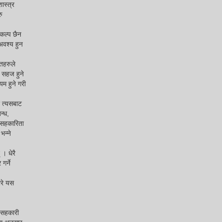
ास्त्र
ु
िकल्प छैन
अवश्य हुन
तिहरुले
ि सहज हुने
म हुने गरी
र त्यसबाट
न्ध,
र सहकारिता
भन्ने
 । धेरै
र्ने
ारे यस
ा सहकारी