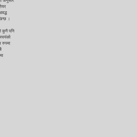
या अनुसार
शेयर
आवद्ध
खिन्छ ।
ो कुनै पनि
स्वयंको
य रुपमा
ै
मा