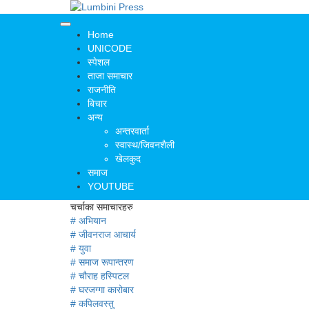
Home
UNICODE
स्पेशल
ताजा समाचार
राजनीति
बिचार
अन्य
अन्तरवार्ता
स्वास्थ/जिवनशैली
खेलकुद
समाज
YOUTUBE
चर्चाका समाचारहरु
# अभियान
# जीवनराज आचार्य
# युवा
# समाज रूपान्तरण
# चौराह हस्पिटल
# घरजग्गा कारोबार
# कपिलवस्तु