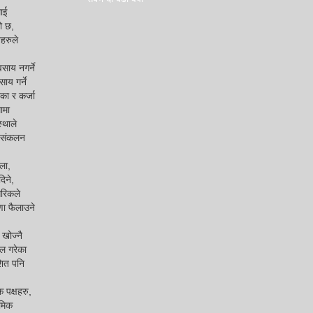
लाई
ो छ,
हरुले
साय नगर्ने
ाय गर्ने
का र कर्जा
ामा
्थाले
व संकलन
ला,
िने,
गरिकले
णा फैलाउने
 खोज्नै
िल गरेका
शित पनि
 पक्षहरु,
ामिक