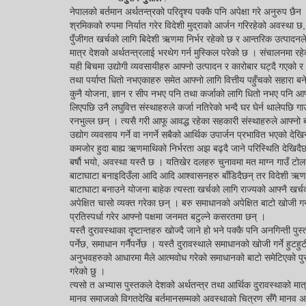
नेपालको बर्तमान अर्थतन्त्रको परिदृश्य पक्कै पनि अपेक्षा गरे अनुरुप
श्रमिकको रुपमा निर्यात गरेर विदेशी मुद्राको आर्जन गरिरहेको अवस्था
पुँजीगत खर्चको लागि बिदेशी ऋणमा निर्भर रहेको छ र आन्तरिक उत्पादनल
मात्र देशको अर्थतन्त्रलाई भरथेग गर्न मुस्किल परेको छ । संचालनमा रहेक
यही बिचमा उद्योगी व्यवसायीहरु आफ्नो उत्पादन र कारोबार घट्दै गएको र ब
तथा पर्याप्त धितो नभएकाहरु समेत आफ्नो लागि वित्तीय पहुँचको सहारा बने
कुनै योजना, ज्ञान र सीप नभए पनि तथा कर्जाको लागि धितो नभए पनि आफ्नै 
लिएपछि उनै लघुवित्त संस्थाहरुले कर्जा नतिरेको भन्दै घर घेर्न थालेपछ
रनभुल्ल छन् । त्यसै गरी आफू आवद्ध रहेका सहकारी संस्थाहरुले आफ्नो ब
उद्योग व्यवसाय गर्ने वा नगर्ने सबैको आर्थिक उपार्जन प्रभावित भएको 
कमजोर हुदा बाह्य ऋणमाथिको निर्भरता अझ बढ्दै जाने परिस्थिति देखिदै
बर्षौ भयो, अवस्था यस्तै छ । यतिखेर दलहरु चुनावमा मत माग्न गाउँ टोलम
बाटाघाटा बनाइदिउँला आदि आदि आश्वासनहरु बाँडिदैछन् तर विदेशी ऋण खोजेर
बाटाघाटा बनाउने योजना बाहेक त्यस्ता खर्चको लागि राज्यको आफ्नै खर्च
अपेक्षित चासो व्यक्त गरेका छन् । बरु समाधानको अपेक्षित बाटो खोजी ग
प्रतिस्पर्धा गरेर आफ्नो पक्षमा जनमत बटुल्ने कसरतमा छन् ।
यस्तै दुरावस्थाका दृष्टान्तहरु खोज्दै जाने हो भने पक्कै पनि अनगिन्ती
पर्नेछ, समाधान गर्नैपर्नेछ । यस्तै दुरावस्थाले समाधानको खोजी गर्ने हुटह
अनुभवहरुको आधारमा मैले आत्मवोध गरेको समाधानको बाटो समेटिएको पुस्त
गरेको छु ।
त्यसो त अभ्यास पुस्तकले देशको अर्थतन्त्र तथा आर्थिक दुरावस्थाको 
मानव समाजको विगतदेखि बर्तमानसम्मको अवस्थाको चित्रण सँगै मानव अ