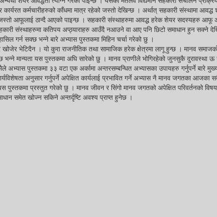
 अन्यथा शेयर आवद्धता त्याग्ने गरेको पाइन्छ । यसको मतलव विद्यमान सहकारी संचालन प्रक्रि
कार्यरत कर्मचारीहरुको काँधमा मात्र रहेको जस्तो देखिन्छ । अर्थात् सहकारी संस्थामा आवद्ध 
ए जस्तो आफूलाई ठान्दै आएको पाइन्छ । सहकारी संस्थाहरुमा आवद्ध हरेक शेयर सदस्यहरु आफू 
हकारी संस्थाहरुमा कतिपय अप्ठ्याराहरु आउँदै नआउने वा आए पनि छिटो समाधान हुन सक्ने दे
सिल गर्न सक्छ भन्ने बारे अभ्यास पुस्तकमा मिहिन चर्चा गरेको छु ।
त्र खोजेर भेटिदैन । यो कुरा राजनीतिक तथा सामाजिक हरेक क्षेत्रमा लागू हुन्छ । मानव समाजक
न्छ भन्ने मान्यता यस पुस्तकमा अघि सारेको छु । मानव प्राणीले भोगिरहेको जुनसुकै दुरावस्था ऊ 
मैले अभ्यास पुस्तकमा ३३ वटा एक अर्कामा अन्तरसम्बन्धित अभ्यासका उपायहरु गर्नुपर्ने बारे मुख्
्यविशेषता अनुसार गर्नुपर्ने अपेक्षित कार्यलाई प्रभावित गर्ने अभ्यास नै मानव जगतका आजका सब
ई यस पुस्तकमा प्रस्तुत गरेको छु । मानव जीवन र सिंगो मानव जगतको अपेक्षित परिवर्तनको विषय
ान समेत खोज्न सकिने अन्तर्दृष्टि अवश्य प्राप्त हुनेछ ।