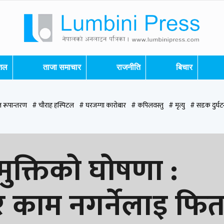
ेशल
ताजा समाचार
राजनीति
बिचार
 रूपान्तरण
# चौराह हस्पिटल
# घरजग्गा कारोबार
# कपिलवस्तु
# मृत्यु
# सडक दुर्घट
पन्देही
# रुपन्देही २
# नेकपा
# रुपन्देही १
# चुन्न पौडेल
# मन्दिर
# सिद्धबाबा
# ब
मुक्तिको घोषणा :
र काम नगर्नेलाइ फिर्त