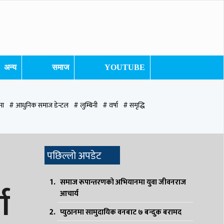
अन्य
समाज
YOUTUBE
ना
# आधुनिक समाज डेन्टल
# लुम्बिनी
# वर्षा
# समृद्धि
ुटवल उपमहानगरपालिका
# बुटवल उपमहान
# स्वास्थ्य
# निर्वाचन
# पाल्पा
पछिल्लो अपडेट
समाज रूपान्तरणको अभियानमा युवा जीवनराज
ा
आचार्य
प्युठानमा सामुदायिक वनबाट ७ बन्दुक बरामद