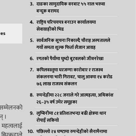
दाङका सामुदायिक वनबाट ५५ नाल भरुवा
बन्दुक बरामद
राष्ट्रिय परिचयपत्र बनाउन कार्यालयमा
सेवाग्राहीको भिड
es
सार्वजनिक सूचना निकाल्दै चौराह अस्पतालले
गर्यो समता शुल्क फिर्ता लैजान आग्रह
रगतको पैयाँमा घुम्दो बुटवलको जीवनरेखा
कपिलवस्तुमा घरजग्गा कारोबार र राजस्व
संकलनमा भारी गिरावट, चालु आवमा १४ करोड
७६ लाख राजस्व संकलन
रुपन्देहीमा २२८ जनाले गरे आत्महत्या, अधिकांश
२६–३५ वर्ष उमेर समूहका
 सम्मेलनको
लुम्बिनीमा ८१ प्रतिशतभन्दा बढी क्षेत्रमा धान
् ।
रोपाइँ सकियो
ा महत्वलाई
पछिल्लो २४ घण्टामा रुपन्देहीको सैनामैनामा
िरकट्टाले