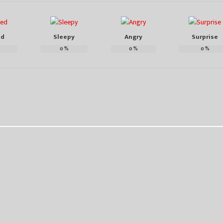
ed
Sleepy
Angry
Surprise
0
%
0
%
0
%