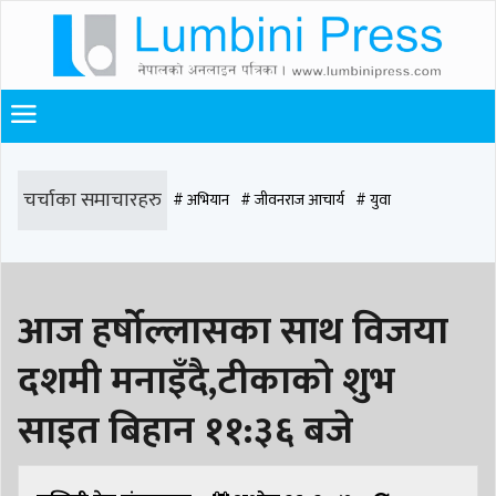
चर्चाका समाचारहरु
# अभियान
# जीवनराज आचार्य
# युवा
# समाज रूपान्तरण
# चौराह हस्पिटल
# घरजग्गा कारोबार
# कपिलवस्तु
आज हर्षोल्लासका साथ विजया
# मृत्यु
# सडक दुर्घटना
# आधुनिक समाज डेन्टल
# लुम्बिनी
# वर्षा
# समृद्धि
दशमी मनाइँदै,टीकाको शुभ
# समृद्धि एकेडेमी
# काङ्ग्रेस
# नेपाली कांग्रेस
# बुटवल
# राजधानी
साइत बिहान ११:३६ बजे
# रुपन्देही
# रुपन्देही २
# नेकपा
# रुपन्देही १
# चुन्न पौडेल
# मन्दिर