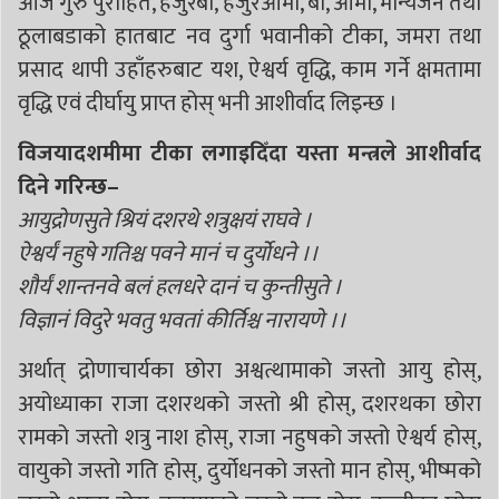
आज गुरु पुरोहित, हजुरबा, हजुरआमा, बा, आमा, मान्यजन तथा
ठूलाबडाको हातबाट नव दुर्गा भवानीको टीका, जमरा तथा
प्रसाद थापी उहाँहरुबाट यश, ऐश्वर्य वृद्धि, काम गर्ने क्षमतामा
वृद्धि एवं दीर्घायु प्राप्त होस् भनी आशीर्वाद लिइन्छ ।
विजयादशमीमा टीका लगाइदिँदा यस्ता मन्त्रले आशीर्वाद
दिने गरिन्छ–
आयुद्रोणसुते श्रियं दशरथे शत्रुक्षयं राघवे ।
ऐश्वर्यं नहुषे गतिश्च पवने मानं च दुर्योधने ।।
शौर्यं शान्तनवे बलं हलधरे दानं च कुन्तीसुते ।
विज्ञानं विदुरे भवतु भवतां कीर्तिश्च नारायणे ।।
अर्थात् द्रोणाचार्यका छोरा अश्वत्थामाको जस्तो आयु होस्,
अयोध्याका राजा दशरथको जस्तो श्री होस्, दशरथका छोरा
रामको जस्तो शत्रु नाश होस्, राजा नहुषको जस्तो ऐश्वर्य होस्,
वायुको जस्तो गति होस्, दुर्योधनको जस्तो मान होस्, भीष्मको