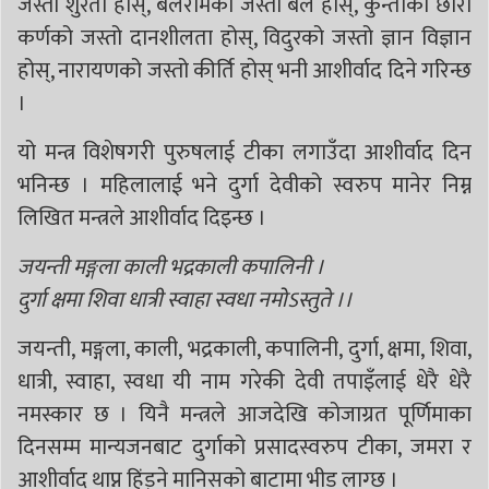
जस्तो शुरता होस्, बलरामको जस्तो बल होस्, कुन्तीका छोरा
कर्णको जस्तो दानशीलता होस्, विदुरको जस्तो ज्ञान विज्ञान
होस्, नारायणको जस्तो कीर्ति होस् भनी आशीर्वाद दिने गरिन्छ
।
यो मन्त्र विशेषगरी पुरुषलाई टीका लगाउँदा आशीर्वाद दिन
भनिन्छ । महिलालाई भने दुर्गा देवीको स्वरुप मानेर निम्न
लिखित मन्त्रले आशीर्वाद दिइन्छ ।
जयन्ती मङ्गला काली भद्रकाली कपालिनी ।
दुर्गा क्षमा शिवा धात्री स्वाहा स्वधा नमोऽस्तुते ।।
जयन्ती, मङ्गला, काली, भद्रकाली, कपालिनी, दुर्गा, क्षमा, शिवा,
धात्री, स्वाहा, स्वधा यी नाम गरेकी देवी तपाइँलाई धेरै धेरै
नमस्कार छ । यिनै मन्त्रले आजदेखि कोजाग्रत पूर्णिमाका
दिनसम्म मान्यजनबाट दुर्गाको प्रसादस्वरुप टीका, जमरा र
आशीर्वाद थाप्न हिंड्ने मानिसको बाटामा भीड लाग्छ ।