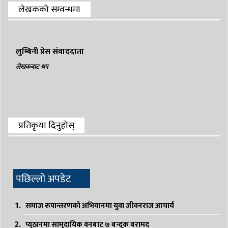
लेखकको सम्वन्धमा
लुम्बिनी प्रेस संवाददाता
लेखकबाट थप
प्रतिकृया दिनुहोस्
पछिल्लो अपडेट
समाज रूपान्तरणको अभियानमा युवा जीवनराज आचार्य
प्युठानमा सामुदायिक वनबाट ७ बन्दुक बरामद