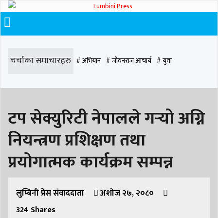
चर्चाका समाचारहरु
# अभियान
# जीवनराज आचार्य
# युवा
# समाज रूपान्तरण
# चौराह हस्पिटल
# घरजग्गा कारोबार
# कपिलवस्तु
टप सेक्युरिटी नेपालले गर्‍यो अग्नि
# मृत्यु
# सडक दुर्घटना
# आधुनिक समाज डेन्टल
# लुम्बिनी
# वर्षा
# समृद्धि
नियन्त्रण प्रशिक्षण तथा
# समृद्धि एकेडेमी
# काङ्ग्रेस
# नेपाली कांग्रेस
# बुटवल
# राजधानी
प्रयोगात्मक कार्यक्रम सम्पन्न
# रुपन्देही
# रुपन्देही २
# नेकपा
# रुपन्देही १
# चुन्न पौडेल
# मन्दिर
# सिद्धबाबा
लुम्बिनी प्रेस संवाददाता
# बुटवल उपमहानगरपालिका
अशोज २७, २०८०
# बुटवल उपमहान
# स्वास्थ्य
324
Shares