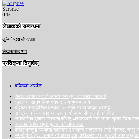
Surprise
0
%
लेखकको सम्वन्धमा
लुम्बिनी प्रेस संवाददाता
लेखकबाट थप
प्रतिकृया दिनुहोस्
पछिल्लो अपडेट
समाज रूपान्तरणको अभियानमा युवा जीवनराज आचार्य
प्युठानमा सामुदायिक वनबाट ७ बन्दुक बरामद
दाङका सामुदायिक वनबाट ५५ नाल भरुवा बन्दुक बरामद
राष्ट्रिय परिचयपत्र बनाउन कार्यालयमा सेवाग्राहीको भिड
सार्वजनिक सूचना निकाल्दै चौराह अस्पतालले गर्यो समता शुल्क फिर्ता ल
रगतको पैयाँमा घुम्दो बुटवलको जीवनरेखा
कपिलवस्तुमा घरजग्गा कारोबार र राजस्व संकलनमा भारी गिरावट, चा
रुपन्देहीमा २२८ जनाले गरे आत्महत्या, अधिकांश २६–३५ वर्ष उमेर समूहक