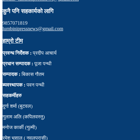
कुनै पनि सहकार्यको लागि
9857071819
lumbinipressnews@gmail.com
हाम्रो टीम
प्रवन्ध निर्देशक :
प्रदीप आचार्य
प्रधान सम्पादक :
पूजा पन्थी
सम्पादक :
बिकास गौतम
ब्यवस्थापक :
पवन पन्थी
सहकर्मीहरु
दुर्गा शर्मा (बुटवल)
गुलाम अलि (कपिलवस्तु)
मनोज कार्की (गुल्मी)
रमेश भुसाल ( नवलपरासी)