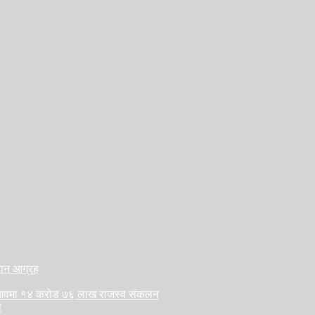
ैजान आग्रह
लु आवमा १४ करोड ७६ लाख राजस्व संकलन
ा