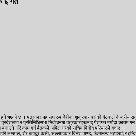
क ६ गते
ने भएको छ । पत्रकार महासंघ रुपन्देहीको शुक्रबार बसेको बैठकले केन्द्रीय सर्क
्न प्रदेशसभा र प्रतिनिधिसभा निर्वाचनमा पत्रकारहरुलाई पेशागत मर्यादा कायम ग
रिमा उचो बनाउने गरि काम गर्न बैठकले अपिल गरेको सचिव विनोद परियारले बताए ।
ई, हरि लम्साल, शेर बहादुर केसी, सल्लाहकार दिनेश पाण्डे, खिमानन्द भट्टराई र इन्