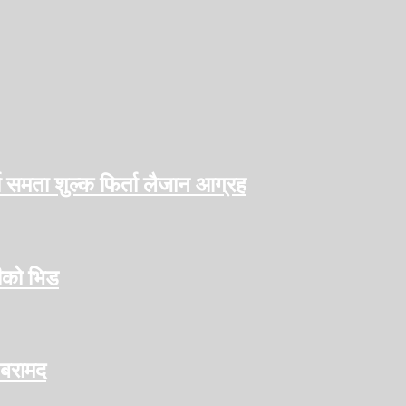
ो समता शुल्क फिर्ता लैजान आग्रह
हीको भिड
 बरामद