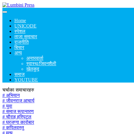
Home
UNICODE
स्पेशल
ताजा समाचार
राजनीति
बिचार
अन्य
अन्तरवार्ता
स्वास्थ/जिवनशैली
खेलकुद
समाज
YOUTUBE
चर्चाका समाचारहरु
# अभियान
# जीवनराज आचार्य
# युवा
# समाज रूपान्तरण
# चौराह हस्पिटल
# घरजग्गा कारोबार
# कपिलवस्तु
# मृत्यु