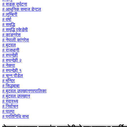
# सडक दुर्घटना
# आधुनिक समाज डेन्टल
# लुम्बिनी
# वर्षा
# समृद्धि
# समृद्धि एकेडेमी
# काङ्ग्रेस
# नेपाली कांग्रेस
# बुटवल
# राजधानी
# रुपन्देही
# रुपन्देही २
# नेकपा
# रुपन्देही १
# चुन्न पौडेल
# मन्दिर
# सिद्धबाबा
# बुटवल उपमहानगरपालिका
# बुटवल उपमहान
# स्वास्थ्य
# निर्वाचन
# पाल्पा
# प्रतिनिधि सभा