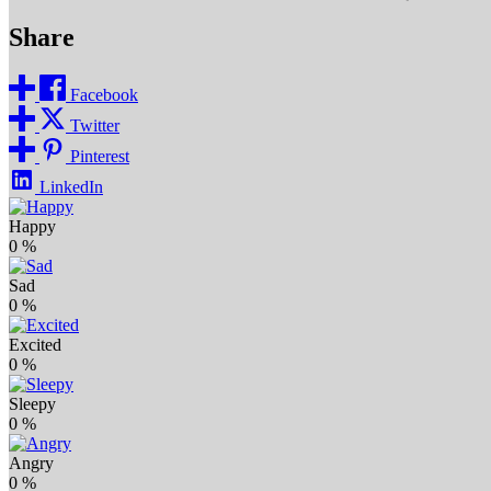
Share
Facebook
Twitter
Pinterest
LinkedIn
Happy
0
%
Sad
0
%
Excited
0
%
Sleepy
0
%
Angry
0
%