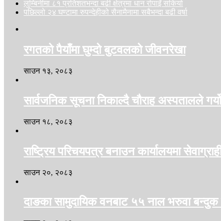
लुम्बिनीमा ८१ प्रतिशतभन्दा बढी क्षेत्रमा धान रोपाइँ सकियो
पछिल्लो २४ घण्टामा रुपन्देहीको सैनामैनामा सबैभन्दा बढी वर्षा
रगतको पैयाँमा घुम्दो बुटवलको जीवनरेखा
साउन १३, २०८३
सार्वजनिक सूचना निकाल्दै चौराह अस्पतालले गर्य
साउन १८, २०८३
राष्ट्रिय परिचयपत्र बनाउन कार्यालयमा सेवाग्रा
साउन २०, २०८३
दाङका सामुदायिक वनबाट ५५ नाल भरुवा बन्दुक