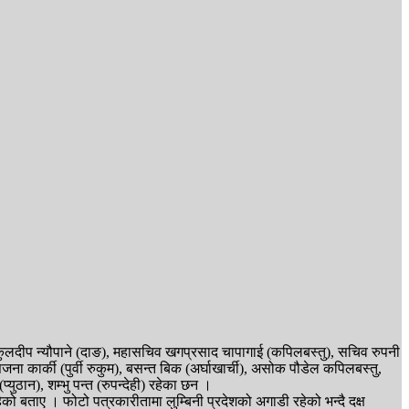
 कुलदीप न्यौपाने (दाङ), महासचिव खगप्रसाद चापागाई (कपिलबस्तु), सचिव रुपनी
), सजना कार्की (पुर्वी रुकुम), बसन्त बिक (अर्घाखार्ची), असोक पौडेल कपिलबस्तु,
ुठान), शम्भु पन्त (रुपन्देही) रहेका छन ।
 बताए । फोटो पत्रकारीतामा लुम्बिनी प्रदेशको अगाडी रहेको भन्दै दक्ष