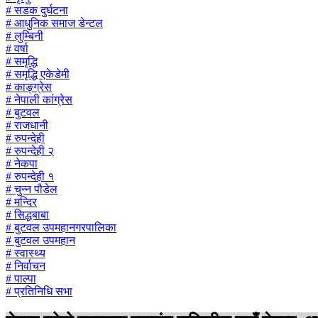
# सडक दुर्घटना
# आधुनिक समाज डेन्टल
# लुम्बिनी
# वर्षा
# समृद्धि
# समृद्धि एकेडेमी
# काङ्ग्रेस
# नेपाली कांग्रेस
# बुटवल
# राजधानी
# रुपन्देही
# रुपन्देही २
# नेकपा
# रुपन्देही १
# चुन्न पौडेल
# मन्दिर
# सिद्धबाबा
# बुटवल उपमहानगरपालिका
# बुटवल उपमहान
# स्वास्थ्य
# निर्वाचन
# पाल्पा
# प्रतिनिधि सभा