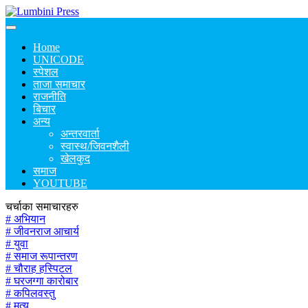
Home
UNICODE
स्पेशल
ताजा समाचार
राजनीति
बिचार
अन्य
अन्तरवार्ता
स्वास्थ/जिवनशैली
खेलकुद
समाज
YOUTUBE
चर्चाका समाचारहरु
# अभियान
# जीवनराज आचार्य
# युवा
# समाज रूपान्तरण
# चौराह हस्पिटल
# घरजग्गा कारोबार
# कपिलवस्तु
# मृत्यु