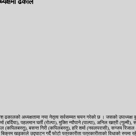
ध्यक्षमा ढकाल
िश ढकालको अध्यक्षतामा नया नेतृत्व सर्वसम्मत चयन गरेको छ । जसको उपाध्यक्ष
र्मा (बर्दिया), पहलमान घर्ती (रोल्पा), मुक्ति न्यौपाने (पाल्पा), अनिल खत्री (गुल्मी
(कपिलबस्तु), बसन्त गिरी (कपिलबस्तु), हरि शर्मा (नवलपरासी), सन्जय रिजाल (प्य
क्रम खड्काले उद्घाटन गर्दै फोटो पत्रकारीता पत्रकारीताको विधाको रुपमा रहेको