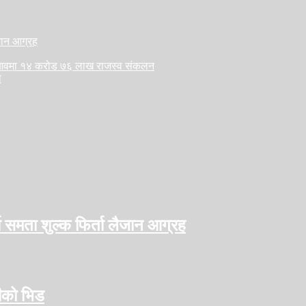
ैजान आग्रह
लु आवमा १४ करोड ७६ लाख राजस्व संकलन
ा
ो समता शुल्क फिर्ता लैजान आग्रह
हीको भिड