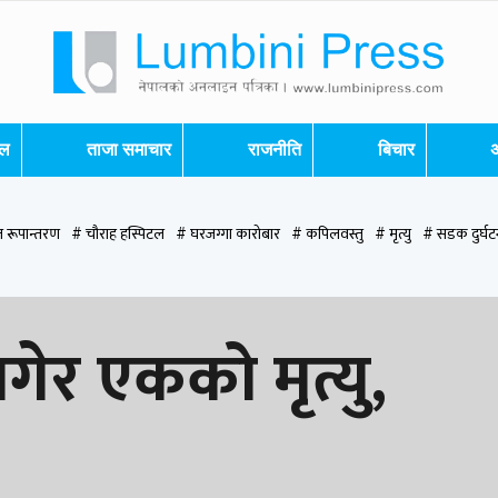
शल
ताजा समाचार
राजनीति
बिचार
अ
 रूपान्तरण
# चौराह हस्पिटल
# घरजग्गा कारोबार
# कपिलवस्तु
# मृत्यु
# सडक दुर्घट
पन्देही
# रुपन्देही २
# नेकपा
# रुपन्देही १
# चुन्न पौडेल
# मन्दिर
# सिद्धबाबा
# ब
ेर एकको मृत्यु,