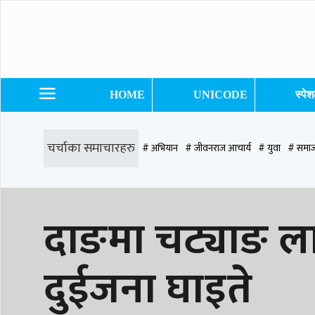
HOME
UNICODE
स्पे
चर्चाका समाचारहरु
# अभियान
# जीवनराज आचार्य
# युवा
# समाज
# समृद्धि एकेडेमी
# काङ्ग्रेस
# नेपाली कांग्रेस
# बुटवल
# राजधानी
# रु
दाङमा चट्याङ लाग
# प्रतिनिधि सभा
दुईजना घाइते