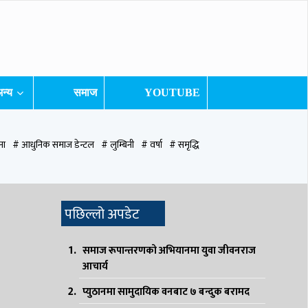
न्य
समाज
YOUTUBE
ना
# आधुनिक समाज डेन्टल
# लुम्बिनी
# वर्षा
# समृद्धि
ुटवल उपमहानगरपालिका
# बुटवल उपमहान
# स्वास्थ्य
# निर्वाचन
# पाल्पा
पछिल्लो अपडेट
समाज रूपान्तरणको अभियानमा युवा जीवनराज
आचार्य
प्युठानमा सामुदायिक वनबाट ७ बन्दुक बरामद