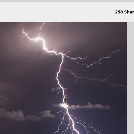
258
Shar