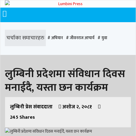
चर्चाका समाचारहरु
# अभियान
# जीवनराज आचार्य
# युवा
# समाज रूपान्तरण
# चौराह हस्पिटल
# घरजग्गा कारोबार
# कपिलवस्तु
लुम्बिनी प्रदेशमा संविधान दिवस
# मृत्यु
# सडक दुर्घटना
# आधुनिक समाज डेन्टल
# लुम्बिनी
# वर्षा
# समृद्धि
मनाईदै, यस्ता छन कार्यक्रम
# समृद्धि एकेडेमी
# काङ्ग्रेस
# नेपाली कांग्रेस
# बुटवल
# राजधानी
# रुपन्देही
# रुपन्देही २
# नेकपा
# रुपन्देही १
# चुन्न पौडेल
# मन्दिर
लुम्बिनी प्रेस संवाददाता
अशोज २, २०८१
245
Shares
# सिद्धबाबा
# बुटवल उपमहानगरपालिका
# बुटवल उपमहान
# स्वास्थ्य