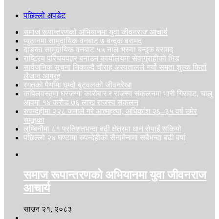
पछिल्लो अपडेट
समाज रूपान्तरणको अभियानमा युवा जीवनराज आचार्य
प्युठानमा सामुदायिक वनबाट ७ बन्दुक बरामद
दाङका सामुदायिक वनबाट ५५ नाल भरुवा बन्दुक बरामद
राष्ट्रिय परिचयपत्र बनाउन कार्यालयमा सेवाग्राहीको भिड
सार्वजनिक सूचना निकाल्दै चौराह अस्पतालले गर्यो समता शुल्क फिर्ता
लैजान आग्रह
रगतको पैयाँमा घुम्दो बुटवलको जीवनरेखा
कपिलवस्तुमा घरजग्गा कारोबार र राजस्व संकलनमा भारी गिरावट, चालु
आवमा १४ करोड ७६ लाख राजस्व संकलन
रुपन्देहीमा २२८ जनाले गरे आत्महत्या, अधिकांश २६–३५ वर्ष उमेर
समूहका
लुम्बिनीमा ८१ प्रतिशतभन्दा बढी क्षेत्रमा धान रोपाइँ सकियो
पछिल्लो २४ घण्टामा रुपन्देहीको सैनामैनामा सबैभन्दा बढी वर्षा
समाज रूपान्तरणको अभियानमा युवा जीवनराज
आचार्य
साउन २१, २०८३