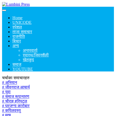
Home
UNICODE
स्पेशल
ताजा समाचार
राजनीति
बिचार
अन्य
अन्तरवार्ता
स्वास्थ/जिवनशैली
खेलकुद
समाज
YOUTUBE
चर्चाका समाचारहरु
# अभियान
# जीवनराज आचार्य
# युवा
# समाज रूपान्तरण
# चौराह हस्पिटल
# घरजग्गा कारोबार
# कपिलवस्तु
# मृत्यु