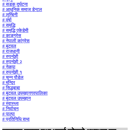
# सडक दुर्घटना
# आधुनिक समाज डेन्टल
# लुम्बिनी
# वर्षा
# समृद्धि
# समृद्धि एकेडेमी
# काङ्ग्रेस
# नेपाली कांग्रेस
# बुटवल
# राजधानी
# रुपन्देही
# रुपन्देही २
# नेकपा
# रुपन्देही १
# चुन्न पौडेल
# मन्दिर
# सिद्धबाबा
# बुटवल उपमहानगरपालिका
# बुटवल उपमहान
# स्वास्थ्य
# निर्वाचन
# पाल्पा
# प्रतिनिधि सभा