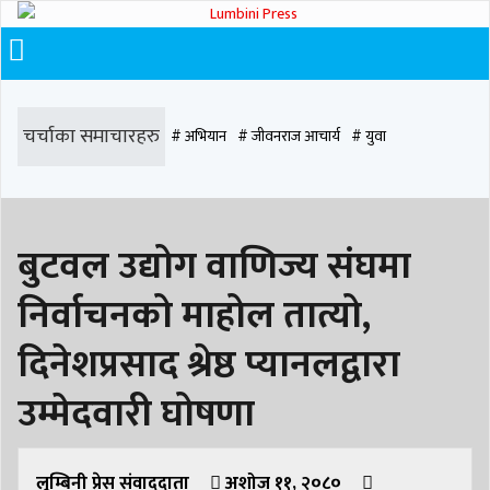
चर्चाका समाचारहरु
# अभियान
# जीवनराज आचार्य
# युवा
# समाज रूपान्तरण
# चौराह हस्पिटल
# घरजग्गा कारोबार
# कपिलवस्तु
बुटवल उद्योग वाणिज्य संघमा
# मृत्यु
# सडक दुर्घटना
# आधुनिक समाज डेन्टल
# लुम्बिनी
# वर्षा
# समृद्धि
निर्वाचनको माहोल तात्यो,
# समृद्धि एकेडेमी
# काङ्ग्रेस
# नेपाली कांग्रेस
# बुटवल
# राजधानी
दिनेशप्रसाद श्रेष्ठ प्यानलद्वारा
# रुपन्देही
# रुपन्देही २
# नेकपा
# रुपन्देही १
# चुन्न पौडेल
# मन्दिर
उम्मेदवारी घोषणा
# सिद्धबाबा
# बुटवल उपमहानगरपालिका
# बुटवल उपमहान
# स्वास्थ्य
लुम्बिनी प्रेस संवाददाता
अशोज ११, २०८०