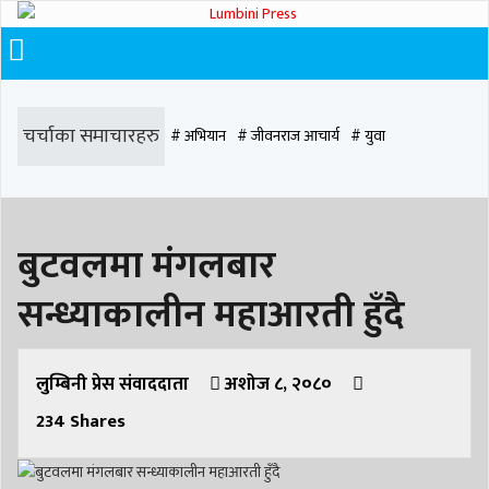
चर्चाका समाचारहरु
# अभियान
# जीवनराज आचार्य
# युवा
# समाज रूपान्तरण
# चौराह हस्पिटल
# घरजग्गा कारोबार
# कपिलवस्तु
बुटवलमा मंगलबार
# मृत्यु
# सडक दुर्घटना
# आधुनिक समाज डेन्टल
# लुम्बिनी
# वर्षा
# समृद्धि
सन्ध्याकालीन महाआरती हुँदै
# समृद्धि एकेडेमी
# काङ्ग्रेस
# नेपाली कांग्रेस
# बुटवल
# राजधानी
# रुपन्देही
# रुपन्देही २
# नेकपा
# रुपन्देही १
# चुन्न पौडेल
# मन्दिर
लुम्बिनी प्रेस संवाददाता
अशोज ८, २०८०
234
Shares
# सिद्धबाबा
# बुटवल उपमहानगरपालिका
# बुटवल उपमहान
# स्वास्थ्य