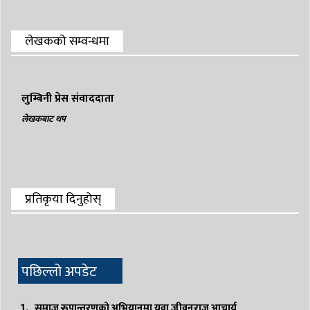
लेखकको सम्वन्धमा
लुम्बिनी प्रेस संवाददाता
लेखकबाट थप
प्रतिकृया दिनुहोस्
पछिल्लो अपडेट
समाज रूपान्तरणको अभियानमा युवा जीवनराज आचार्य