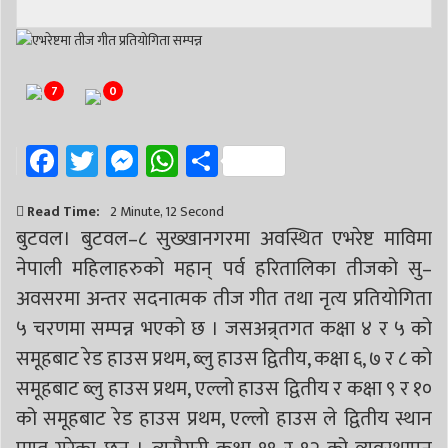
# सिद्धबाबा
# बुटवल उपमहानगरपालिका
# बुटवल उपमहान
# स्वास्थ्य
# निर्वाचन
# पाल्पा
# प्रतिनिधि सभा
7
0
Facebook
Twitter
Messenger
WhatsApp
Share
Read Time:
2 Minute, 12 Second
बुटवल। बुटवल–८ सुख्खानगरमा अवस्थित एभरेष्ट माविमा
नेपाली महिलाहरुको महान् पर्व हरितालिका तीजको सु–
अवसरमा अन्तर सदनात्मक तीज गीत तथा नृत्य प्रतियोगिता
५ चरणमा सम्पन्न भएको छ । जसअन्र्तगत कक्षा ४ र ५ को
समूहबाट रेड हाउस प्रथम, ब्लु हाउस द्वितीय, कक्षा ६, ७ र ८ को
समूहबाट ब्लु हाउस प्रथम, एल्लो हाउस द्वितीय र कक्षा ९ र १०
को समूहबाट रेड हाउस प्रथम, एल्लो हाउस ले द्वितीय स्थान