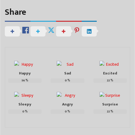
Share
Happy
Sad
Excited
56
%
0
%
22
%
Sleepy
Angry
Surprise
0
%
0
%
22
%