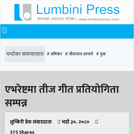
चर्चाका समाचारहरु
# अभियान
# जीवनराज आचार्य
# युवा
# समाज रूपान्तरण
# चौराह हस्पिटल
# घरजग्गा कारोबार
# कपिलवस्तु
एभरेष्टमा तीज गीत प्रतियोगिता
# मृत्यु
# सडक दुर्घटना
# आधुनिक समाज डेन्टल
# लुम्बिनी
# वर्षा
# समृद्धि
सम्पन्न
# समृद्धि एकेडेमी
# काङ्ग्रेस
# नेपाली कांग्रेस
# बुटवल
# राजधानी
# रुपन्देही
# रुपन्देही २
# नेकपा
# रुपन्देही १
# चुन्न पौडेल
# मन्दिर
लुम्बिनी प्रेस संवाददाता
भदौ ३०, २०८०
575
Shares