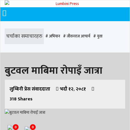
चर्चाका समाचारहरु
# अभियान
# जीवनराज आचार्य
# युवा
# समाज रूपान्तरण
# चौराह हस्पिटल
# घरजग्गा कारोबार
# कपिलवस्तु
बुटवल माबिमा रोपाइँ जात्रा
# मृत्यु
# सडक दुर्घटना
# आधुनिक समाज डेन्टल
# लुम्बिनी
# वर्षा
# समृद्धि
# समृद्धि एकेडेमी
# काङ्ग्रेस
# नेपाली कांग्रेस
# बुटवल
# राजधानी
लुम्बिनी प्रेस संवाददाता
भदौ १२, २०८१
318
Shares
# रुपन्देही
# रुपन्देही २
# नेकपा
# रुपन्देही १
# चुन्न पौडेल
# मन्दिर
# सिद्धबाबा
# बुटवल उपमहानगरपालिका
# बुटवल उपमहान
# स्वास्थ्य
0
0