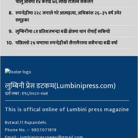
चालु आवमा १४ करोड ७६ लाख राजस्व संकलन
रुपन्देहीमा २२८ जनाले गरे आत्महत्या, अधिकांश २६–३५ वर्ष उमेर
समूहका
लुम्बिनीमा ८१ प्रतिशतभन्दा बढी क्षेत्रमा धान रोपाइँ सकियो
पछिल्लो २४ घण्टामा रुपन्देहीको सैनामैनामा सबैभन्दा बढी वर्षा
लुम्बिनी प्रेस डटकम(Lumbinipress.com)
दर्ता नम्बर : १९८/२०८०-०७१
This is offical online of Lumbini press magazine
Butwal,11 Rupandehi.
Phone No. :- 9857071819
Email:- lumbinipressnews@gmail.com