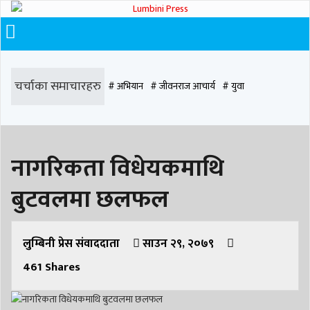
चर्चाका समाचारहरु
# अभियान
# जीवनराज आचार्य
# युवा
# समाज रूपान्तरण
# चौराह हस्पिटल
# घरजग्गा कारोबार
# कपिलवस्तु
नागरिकता विधेयकमाथि
# मृत्यु
# सडक दुर्घटना
# आधुनिक समाज डेन्टल
# लुम्बिनी
# वर्षा
# समृद्धि
बुटवलमा छलफल
# समृद्धि एकेडेमी
# काङ्ग्रेस
# नेपाली कांग्रेस
# बुटवल
# राजधानी
# रुपन्देही
# रुपन्देही २
# नेकपा
# रुपन्देही १
# चुन्न पौडेल
# मन्दिर
लुम्बिनी प्रेस संवाददाता
साउन २९, २०७९
461
Shares
# सिद्धबाबा
# बुटवल उपमहानगरपालिका
# बुटवल उपमहान
# स्वास्थ्य