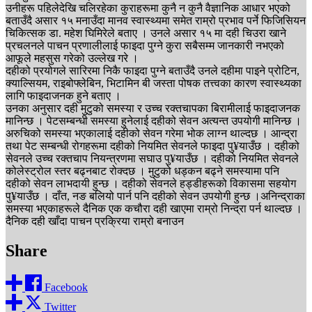
उनीहरू पहिलेदेखि चलिरहेका कुराहरूमा कुनै न कुनै वैज्ञानिक आधार भएको
बताउँदै असार १५ मनाउँदा मानव स्वास्थ्यमा समेत राम्रो प्रभाव पर्ने फिजिसियन
चिकित्सक डा. महेश घिमिरेले बताए । उनले असार १५ मा दही चिउरा खाने
प्रचलनले पाचन प्रणालीलाई फाइदा पुग्ने कुरा सबैसम्म जानकारी नभएको
आफूले महसुस गरेको उल्लेख गरे ।
दहीको प्रयोगले सारिरमा निकै फाइदा पुग्ने बताउँदै उनले दहीमा पाइने प्रोटिन,
क्याल्सियम, राइबोफ्लेबिन, भिटामिन बी जस्ता पोषक तत्त्वका कारण स्वास्थ्यका
लागि फाइदाजनक हुने बताए ।
उनका अनुसार दही मुटुको समस्या र उच्च रक्तचापका बिरामीलाई फाइदाजनक
मानिन्छ । पेटसम्बन्धी समस्या हुनेलाई दहीको सेवन अत्यन्त उपयोगी मानिन्छ ।
अरुचिको समस्या भएकालाई दहीको सेवन गरेमा भोक लाग्न थाल्दछ । आन्द्रा
तथा पेट सम्बन्धी रोगहरूमा दहीको नियमित सेवनले फाइदा पु¥याउँछ । दहीको
सेवनले उच्च रक्तचाप नियन्त्रणमा सघाउ पु¥याउँछ । दहीको नियमित सेवनले
कोलेस्ट्रोल स्तर बढ्नबाट रोक्दछ । मुटुको धड्कन बढ्ने समस्यामा पनि
दहीको सेवन लाभदायी हुन्छ । दहीको सेवनले हड्डीहरूको विकासमा सहयोग
पु¥याउँछ । दाँत, नङ बलियो पार्न पनि दहीको सेवन उपयोगी हुन्छ ।अनिन्द्राका
समस्या भएकाहरूले दैनिक एक कचौरा दही खाएमा राम्रो निन्द्रा पर्न थाल्दछ ।
दैनिक दही खाँदा पाचन प्रक्रिया राम्रो बनाउन
Share
Facebook
Twitter