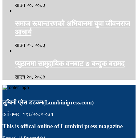
साउन २०, २०८३
समाज रूपान्तरणको अभियानमा युवा जीवनराज
आचार्य
साउन २१, २०८३
प्युठानमा सामुदायिक वनबाट ७ बन्दुक बरामद
साउन २०, २०८३
लुम्बिनी प्रेस डटकम(Lumbinipress.com)
दर्ता नम्बर : १९८/२०८०-०७१
This is offical online of Lumbini press magazine