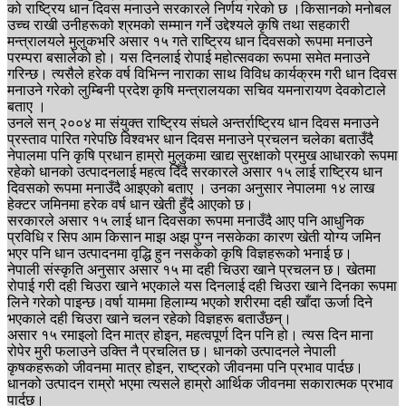
को राष्ट्रिय धान दिवस मनाउने सरकारले निर्णय गरेको छ ।किसानको मनोबल
उच्च राखी उनीहरूको श्रमको सम्मान गर्ने उद्देश्यले कृषि तथा सहकारी
मन्त्रालयले मुलुकभरि असार १५ गते राष्ट्रिय धान दिवसको रूपमा मनाउने
परम्परा बसालेको हो। यस दिनलाई रोपाई महोत्सवका रूपमा समेत मनाउने
गरिन्छ। त्यसैले हरेक वर्ष विभिन्न नाराका साथ विविध कार्यक्रम गरी धान दिवस
मनाउने गरेको लुम्बिनी प्रदेश कृषि मन्त्रालयका सचिव यमनारायण देवकोटाले
बताए ।
उनले सन् २००४ मा संयुक्त राष्ट्रिय संघले अन्तर्राष्ट्रिय धान दिवस मनाउने
प्रस्ताव पारित गरेपछि विश्वभर धान दिवस मनाउने प्रचलन चलेका बताउँदै
नेपालमा पनि कृषि प्रधान हाम्रो मुलुकमा खाद्य सुरक्षाको प्रमुख आधारको रूपमा
रहेको धानको उत्पादनलाई महत्व दिँदै सरकारले असार १५ लाई राष्ट्रिय धान
दिवसको रूपमा मनाउँदै आइएको बताए । उनका अनुसार नेपालमा १४ लाख
हेक्टर जमिनमा हरेक वर्ष धान खेती हुँदै आएको छ।
सरकारले असार १५ लाई धान दिवसका रूपमा मनाउँदै आए पनि आधुनिक
प्रविधि र सिप आम किसान माझ अझ पुग्न नसकेका कारण खेती योग्य जमिन
भएर पनि धान उत्पादनमा वृद्धि हुन नसकेको कृषि विज्ञहरूको भनाई छ।
नेपाली संस्कृति अनुसार असार १५ मा दही चिउरा खाने प्रचलन छ। खेतमा
रोपाई गरी दही चिउरा खाने भएकाले यस दिनलाई दही चिउरा खाने दिनका रूपमा
लिने गरेको पाइन्छ।वर्षा याममा हिलाम्य भएको शरीरमा दही खाँदा ऊर्जा दिने
भएकाले दही चिउरा खाने चलन रहेको विज्ञहरू बताउँछन्।
असार १५ रमाइलो दिन मात्र होइन, महत्वपूर्ण दिन पनि हो। त्यस दिन माना
रोपेर मुरी फलाउने उक्ति नै प्रचलित छ। धानको उत्पादनले नेपाली
कृषकहरूको जीवनमा मात्र होइन, राष्ट्रको जीवनमा पनि प्रभाव पार्दछ।
धानको उत्पादन राम्रो भएमा त्यसले हाम्रो आर्थिक जीवनमा सकारात्मक प्रभाव
पार्दछ।