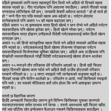
पहिले कृषकको लागि मात्र महत्वपूर्ण दिन थियो भने अहिले यो दिनको महत्व
व्यापक भएको छ। गीत गाउनेहरू पनि असारमा रमाउँछन्। असारे गीतको भाखा
भन्नासाथ लोभिनेहरू धेरै छन्। जनकवि केशरी धर्मराज थापाले ” हो हो माले हो
हो ” भन्ने गीत गाए पछि यसको महत्व अरू बढेको छ। पर्यटन क्षेत्रमा
लागेकाहरूले पनि असार १५ को महत्व बढाएका छन्।
पहिले असार १५ मा कृषकहरू मात्र हिलो खेल्थे र धान रोप्थे भने अहिले पर्यटन
व्यवसायीहरू पनि खेतमा झरेका छन्। हिलो खेल्ने गरेका छन्। पर्यटन
व्यवसायीहरू मात्र होइनन् उनीहरूले विदेशी पर्यटकहरूलाई समेत हिलो खेल्न
लगाएका छन्।
असार १५ को हिजो सांस्कृतिक महत्व थियो भने अहिले त्यसको आर्थिक महत्व
पनि भएको छ। पर्यटकहरूलाई हिलो खेतमा लैजानमा पोखराका पर्यटन
व्यवसायीहरूले सिर्जनात्मक भूमिका खेलेका छन्। अहिले अरू ठाउँहरूमा पनि
पोखरेली व्यवसायीहरूले गरेझैँ विदेशी पर्यटकहरूलाई खेतमा लैजान थालेका
छन्।
असार १५ मनाउने तौर तरिकामा धेरै परिवर्तन आएको छ। हिजो दही चिउरा
खाएर दिनभरि खेतमा काम गर्दथे भने अहिले केही ठाउँमा होटलको परिकार
पस्कने गरिएको छ। २÷३ घण्टा रमाइलो गरी जानेहरूको सङ्ख्या बढ्दै छ।
गीतको भाखा पनि फेरिन थालेको छ। परिवर्तन त आयो, नयाँ किसिमले रमाइलो
पनि भयो। तर यसको मौलिकता कतै लोप होला कि भन्ने आशङ्का उत्पन्न
भएको छ।
यस्तो छ वैज्ञानिक कारण
हिउँदे अन्नबाली भित्राउँदा उत्पन्न हुने विभिन्न किसिमका भुसका कारणले
स्वासप्रस्वासमा समेत प्रभाव पर्न जान्छ । यस्तो अवस्थामा दही चिउरा खाँदा
त्यो भुस घाँटीमा रहेर इन्फेक्सन फैलाउन नसक्ने चिकित्सकहरू बताउँछन् ।