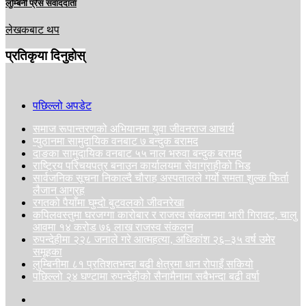
लुम्बिनी प्रेस संवाददाता
लेखकबाट थप
प्रतिकृया दिनुहोस्
पछिल्लो अपडेट
समाज रूपान्तरणको अभियानमा युवा जीवनराज आचार्य
प्युठानमा सामुदायिक वनबाट ७ बन्दुक बरामद
दाङका सामुदायिक वनबाट ५५ नाल भरुवा बन्दुक बरामद
राष्ट्रिय परिचयपत्र बनाउन कार्यालयमा सेवाग्राहीको भिड
सार्वजनिक सूचना निकाल्दै चौराह अस्पतालले गर्यो समता शुल्क फिर्ता
लैजान आग्रह
रगतको पैयाँमा घुम्दो बुटवलको जीवनरेखा
कपिलवस्तुमा घरजग्गा कारोबार र राजस्व संकलनमा भारी गिरावट, चालु
आवमा १४ करोड ७६ लाख राजस्व संकलन
रुपन्देहीमा २२८ जनाले गरे आत्महत्या, अधिकांश २६–३५ वर्ष उमेर
समूहका
लुम्बिनीमा ८१ प्रतिशतभन्दा बढी क्षेत्रमा धान रोपाइँ सकियो
पछिल्लो २४ घण्टामा रुपन्देहीको सैनामैनामा सबैभन्दा बढी वर्षा