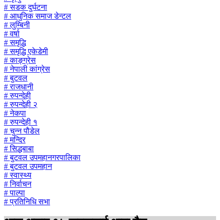
# सडक दुर्घटना
# आधुनिक समाज डेन्टल
# लुम्बिनी
# वर्षा
# समृद्धि
# समृद्धि एकेडेमी
# काङ्ग्रेस
# नेपाली कांग्रेस
# बुटवल
# राजधानी
# रुपन्देही
# रुपन्देही २
# नेकपा
# रुपन्देही १
# चुन्न पौडेल
# मन्दिर
# सिद्धबाबा
# बुटवल उपमहानगरपालिका
# बुटवल उपमहान
# स्वास्थ्य
# निर्वाचन
# पाल्पा
# प्रतिनिधि सभा