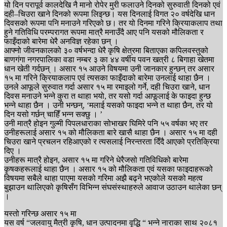
यो दिन परापूर्व कालदेखि नै मानो रोपेर मुरी फलाउने दिनको सुरुवाती दिनको एवं
दही–चिउरा खाने दिनको रूपमा लिइन्छ। यस दिनलाई विगत २० वर्षदेखि धान
दिवसको रूपमा पनि मनाउने गरिएको छ। तर यो दिनमा गरिने क्रियाकलाप तथा
हुने गतिविधि परम्परागत रूपमा मात्रै मनाउँदै आए पनि यसको मौलिकता र
फाइँदाको बारेमा धेरै अनविज्ञ रहेका छन् ।
आफ्नो जीवनकालको ३० वर्षभन्दा धेरै कृषि क्षेत्रमा बिताएका कपिलवस्तुको
बाणगंगा नगरपालिका वडा नम्बर ३ का ४४ वर्षीय पवन खत्री ८ बिगाहा खेतमा
धान खेती गर्दछन् । असार १५ आउने विषयमा उनी जानकार हुन्छन् तर असार
१५ मा गरिने क्रियाकलाप एवं त्यसका फाइँदाको बारेमा उनलाई थाहा छैन ।
उनले आफूले सुरुवात गर्दा असार १५ मा रमाइलो गर्ने, दही चिउरा खाने, धान
दिवस मनाउने भन्ने कुरा त थाहा भयो, तर यसो गर्दा आफूलाई के फाइदा हुन्छ
भन्ने थाहा छैन । उनी भन्छन्, ‘मलाई यसको फाइदा भन्ने त थाहा छैन, तर यो
दिन यसो गर्छन् चाहिँ भन्न सक्छु । ’
उनी मात्रै होइन गुल्मी पिपलधाराका सोभाखर घिमिरे पनि ५५ वर्षका भए तर
उनीहरूलाई असार १५ को मौलिकता बारे खासै थाहा छैन । असार १५ मा दही
चिउरा खाने प्रचलन रहिआएको र त्यसलाई निरन्तरता दिँदै आएको प्रतिक्रिया
दिए ।
उनीहरू मात्रै होइन, असार १५ मा गरिने धेरैजसो गतिविधिको बारेमा
कृषकहरूलाई थाहा छैन । असार १५ को मौलिकता एवं यसका फाइदाहरूको
विषयमा सबैले थाहा पाएमा यसको गरिमा अझै बढ्ने भएकोले यसको महत्व
बुझाउन थालिएको कृषिसँग विभिन्न संघसंस्थाहरुले आवाज उठाउन थालेका छन्
।
यस्तो गरिन्छ असार १५ मा
यस वर्ष “जलवायु मैत्री कृषि, धान उत्पादनमा वृद्धि “ भन्ने नाराका साथ २०८१