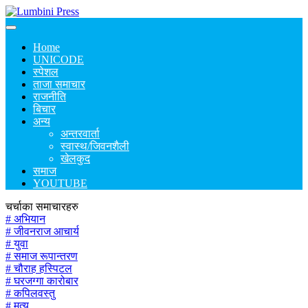
Home
UNICODE
स्पेशल
ताजा समाचार
राजनीति
बिचार
अन्य
अन्तरवार्ता
स्वास्थ/जिवनशैली
खेलकुद
समाज
YOUTUBE
चर्चाका समाचारहरु
# अभियान
# जीवनराज आचार्य
# युवा
# समाज रूपान्तरण
# चौराह हस्पिटल
# घरजग्गा कारोबार
# कपिलवस्तु
# मृत्यु