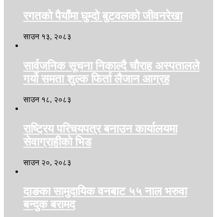
रगतको पैयाँमा घुम्दो बुटवलको जीवनरेखा
साउन १३, २०८३
सार्वजनिक सूचना निकाल्दै चौराह अस्पतालले
गर्यो समता शुल्क फिर्ता लैजान आग्रह
साउन १८, २०८३
राष्ट्रिय परिचयपत्र बनाउन कार्यालयमा
सेवाग्राहीको भिड
साउन २०, २०८३
दाङका सामुदायिक वनबाट ५५ नाल भरुवा
बन्दुक बरामद