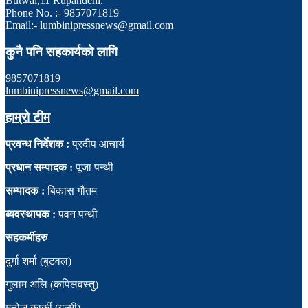
Butwal,11 Rupandehi.
Phone No. :- 9857071819
Email:- lumbinipressnews@gmail.com
कुनै पनि सहकार्यको लागि
9857071819
lumbinipressnews@gmail.com
हाम्रो टीम
प्रवन्ध निर्देशक :
प्रदीप आचार्य
प्रधान सम्पादक :
पूजा पन्थी
सम्पादक :
बिकास गौतम
ब्यवस्थापक :
पवन पन्थी
सहकर्मीहरु
दुर्गा शर्मा (बुटवल)
गुलाम अलि (कपिलवस्तु)
मनोज कार्की (गुल्मी)