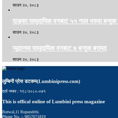
साउन २०, २०८३
दाङका सामुदायिक वनबाट ५५ नाल भरुवा बन्दुक
साउन २०, २०८३
प्युठानमा सामुदायिक वनबाट ७ बन्दुक बरामद
साउन २०, २०८३
लुम्बिनी प्रेस डटकम(Lumbinipress.com)
दर्ता नम्बर : १९८/२०८०-०७१
This is offical online of Lumbini press magazine
Butwal,11 Rupandehi.
Phone No. :- 9857071819