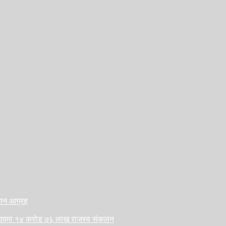
ैजान आग्रह
लु आवमा १४ करोड ७६ लाख राजस्व संकलन