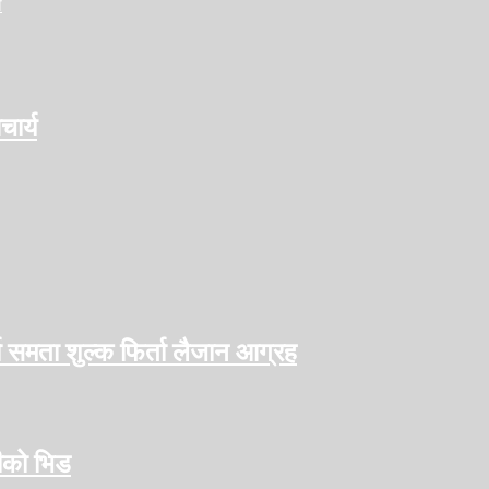
ा
ार्य
ो समता शुल्क फिर्ता लैजान आग्रह
हीको भिड