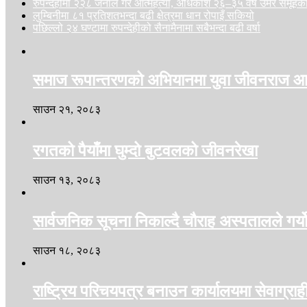
रुपन्देहीमा २२८ जनाले गरे आत्महत्या, अधिकांश २६–३५ वर्ष उमेर समूहक
लुम्बिनीमा ८१ प्रतिशतभन्दा बढी क्षेत्रमा धान रोपाइँ सकियो
पछिल्लो २४ घण्टामा रुपन्देहीको सैनामैनामा सबैभन्दा बढी वर्षा
समाज रूपान्तरणको अभियानमा युवा जीवनराज आच
साउन २१, २०८३
रगतको पैयाँमा घुम्दो बुटवलको जीवनरेखा
साउन १३, २०८३
सार्वजनिक सूचना निकाल्दै चौराह अस्पतालले गर्य
साउन १८, २०८३
राष्ट्रिय परिचयपत्र बनाउन कार्यालयमा सेवाग्रा