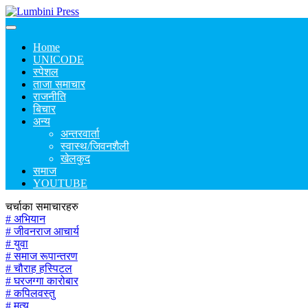
Home
UNICODE
स्पेशल
ताजा समाचार
राजनीति
बिचार
अन्य
अन्तरवार्ता
स्वास्थ/जिवनशैली
खेलकुद
समाज
YOUTUBE
चर्चाका समाचारहरु
# अभियान
# जीवनराज आचार्य
# युवा
# समाज रूपान्तरण
# चौराह हस्पिटल
# घरजग्गा कारोबार
# कपिलवस्तु
# मृत्यु