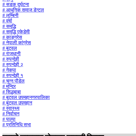
# सडक दुर्घटना
# आधुनिक समाज डेन्टल
# लुम्बिनी
# वर्षा
# समृद्धि
# समृद्धि एकेडेमी
# काङ्ग्रेस
# नेपाली कांग्रेस
# बुटवल
# राजधानी
# रुपन्देही
# रुपन्देही २
# नेकपा
# रुपन्देही १
# चुन्न पौडेल
# मन्दिर
# सिद्धबाबा
# बुटवल उपमहानगरपालिका
# बुटवल उपमहान
# स्वास्थ्य
# निर्वाचन
# पाल्पा
# प्रतिनिधि सभा