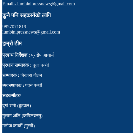
Email:- lumbinipressnews@gmail.com
कुनै पनि सहकार्यको लागि
9857071819
lumbinipressnews@gmail.com
हाम्रो टीम
प्रवन्ध निर्देशक :
प्रदीप आचार्य
प्रधान सम्पादक :
पूजा पन्थी
सम्पादक :
बिकास गौतम
ब्यवस्थापक :
पवन पन्थी
सहकर्मीहरु
दुर्गा शर्मा (बुटवल)
गुलाम अलि (कपिलवस्तु)
मनोज कार्की (गुल्मी)