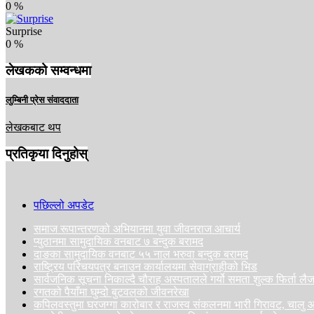
0
%
Surprise
0
%
लेखकको सम्वन्धमा
लुम्बिनी प्रेस संवाददाता
लेखकबाट थप
प्रतिकृया दिनुहोस्
पछिल्लो अपडेट
समाज रूपान्तरणको अभियानमा युवा जीवनराज आचार्य
प्युठानमा सामुदायिक वनबाट ७ बन्दुक बरामद
दाङका सामुदायिक वनबाट ५५ नाल भरुवा बन्दुक बरामद
राष्ट्रिय परिचयपत्र बनाउन कार्यालयमा सेवाग्राहीको भिड
सार्वजनिक सूचना निकाल्दै चौराह अस्पतालले गर्यो समता शुल्क फिर्ता ल
रगतको पैयाँमा घुम्दो बुटवलको जीवनरेखा
कपिलवस्तुमा घरजग्गा कारोबार र राजस्व संकलनमा भारी गिरावट, चा