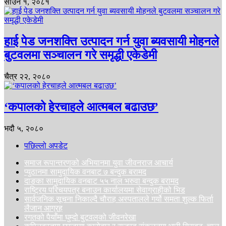
साउन १, २०८१
हाई पेड जनशक्ति उत्पादन गर्न युवा ब्यवसायी मोहनले
बुटवलमा सञ्चालन गरे समृद्धी एकेडेमी
चैत्र २२, २०८०
‘कपालको हेरचाहले आत्मबल बढाउछ’
भदौ ५, २०८०
पछिल्लो अपडेट
समाज रूपान्तरणको अभियानमा युवा जीवनराज आचार्य
प्युठानमा सामुदायिक वनबाट ७ बन्दुक बरामद
दाङका सामुदायिक वनबाट ५५ नाल भरुवा बन्दुक बरामद
राष्ट्रिय परिचयपत्र बनाउन कार्यालयमा सेवाग्राहीको भिड
सार्वजनिक सूचना निकाल्दै चौराह अस्पतालले गर्यो समता शुल्क फिर्ता
लैजान आग्रह
रगतको पैयाँमा घुम्दो बुटवलको जीवनरेखा