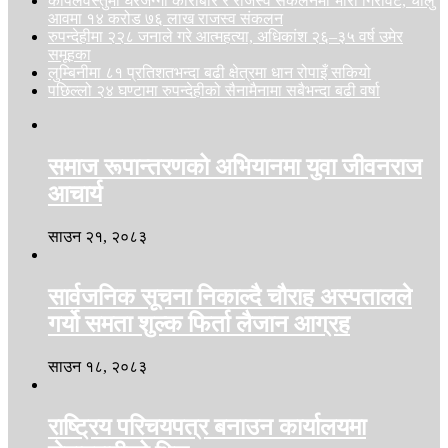
कपिलवस्तुमा घरजग्गा कारोबार र राजस्व संकलनमा भारी गिरावट, चालु
आवमा १४ करोड ७६ लाख राजस्व संकलन
रुपन्देहीमा २२८ जनाले गरे आत्महत्या, अधिकांश २६–३५ वर्ष उमेर
समूहका
लुम्बिनीमा ८१ प्रतिशतभन्दा बढी क्षेत्रमा धान रोपाइँ सकियो
पछिल्लो २४ घण्टामा रुपन्देहीको सैनामैनामा सबैभन्दा बढी वर्षा
समाज रूपान्तरणको अभियानमा युवा जीवनराज
आचार्य
साउन २१, २०८३
सार्वजनिक सूचना निकाल्दै चौराह अस्पतालले
गर्यो समता शुल्क फिर्ता लैजान आग्रह
साउन १८, २०८३
राष्ट्रिय परिचयपत्र बनाउन कार्यालयमा