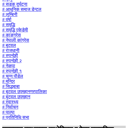
# सडक दुर्घटना
# आधुनिक समाज डेन्टल
# लुम्बिनी
# वर्षा
# समृद्धि
# समृद्धि एकेडेमी
# काङ्ग्रेस
# नेपाली कांग्रेस
# बुटवल
# राजधानी
# रुपन्देही
# रुपन्देही २
# नेकपा
# रुपन्देही १
# चुन्न पौडेल
# मन्दिर
# सिद्धबाबा
# बुटवल उपमहानगरपालिका
# बुटवल उपमहान
# स्वास्थ्य
# निर्वाचन
# पाल्पा
# प्रतिनिधि सभा