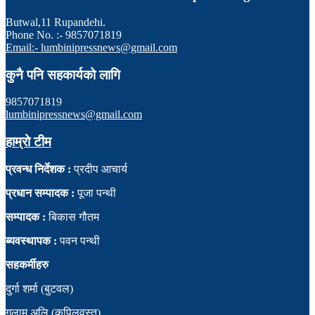
Butwal,11 Rupandehi.
Phone No. :- 9857071819
Email:- lumbinipressnews@gmail.com
कुनै पनि सहकार्यको लागि
9857071819
lumbinipressnews@gmail.com
हाम्रो टीम
प्रवन्ध निर्देशक :
प्रदीप आचार्य
प्रधान सम्पादक :
पूजा पन्थी
सम्पादक :
बिकास गौतम
ब्यवस्थापक :
पवन पन्थी
सहकर्मीहरु
दुर्गा शर्मा (बुटवल)
गुलाम अलि (कपिलवस्तु)