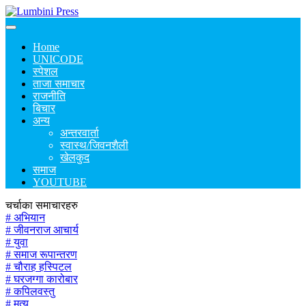
Home
UNICODE
स्पेशल
ताजा समाचार
राजनीति
बिचार
अन्य
अन्तरवार्ता
स्वास्थ/जिवनशैली
खेलकुद
समाज
YOUTUBE
चर्चाका समाचारहरु
# अभियान
# जीवनराज आचार्य
# युवा
# समाज रूपान्तरण
# चौराह हस्पिटल
# घरजग्गा कारोबार
# कपिलवस्तु
# मृत्यु