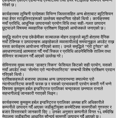
एकेडेमीले एकदिने एडभान्स्ड एस्थेटिक्स तथा हेयर स्टाइलिङ सेमिनार सम्पन्न
गरेको छ।
कार्यक्रममा लुम्बिनी प्रदेशका विभिन्न जिल्लासहित अन्य क्षेत्रबाट ब्युटिसियन
तथा हेयर स्टाइलिस्टहरूको उल्लेख्य सहभागिता रहेको थियो। कार्यक्रममा
नयाँ प्रविधि, आधुनिक उत्पादनको प्रयोग विधि तथा सही–गलत उत्पादन
छुट्याउने विषयमा व्यवहारिक प्रशिक्षण दिइएको आयोजकले जनाएको छ।
समृद्धि सलोन एन्ड एकेडेमीका सञ्चालक मोहन ठाकुरले ब्युटी क्षेत्रमा दैनिक
नयाँ टेक्निक र उत्पादनहरू आइरहेकाले व्यवसायीलाई समयानुकूल अपडेट राख्न
यस्ता कार्यक्रम आयोजना गरिएको बताए। उनले समृद्धिले “ग्रो टुगेदर” को
अवधारणालाई आत्मसात गर्दै नयाँ स्किल र प्रविधि आउनेबित्तिकै तालिम तथा
सेमिनार सञ्चालन गर्दै आएको उल्लेख गरे।
सेमिनारमा मुख्य रूपमा ‘डाक्टर स्किन’ फेसियल किटको सही प्रयोग, यसको
नयाँ अपडेट तथा ‘सेल्भेरा प्रो न्यानोप्लास्टिया’ सम्बन्धी विशेष प्रशिक्षण प्रदान
गरिएको थियो।
प्रशिक्षकहरूले बजारमा उपलब्ध अन्य उत्पादनभन्दा क्याल्भेरा प्रो
न्यानोप्लास्टिया कसरी फरक छ र यसको प्रभावकारी प्रयोग कसरी गर्ने भन्ने
विषयमा कुमकुम हर्बल इन्डस्ट्रिज प्रालिका चन्द्रकला छन्त्याल रानाले
सहभागीलाई जानकारी गराएकी थिइन।
कार्यक्रममा कुमकुम हर्बल इन्डस्ट्रिज प्रालिका अध्यक्ष हरि अधिकारीले
कम्पनीले उत्पादन गर्दै आएका जडीबुटीयुक्त कस्मेटिक्स सामग्रीको गुणस्तर र
बजार विस्तारबारे जानकारी दिए । उनका अनुसार कम्पनीले विगत १६ वर्षदेखि
नेपालमा जडीबुटीमा आधारित सौन्दर्य सामग्री उत्पादन गर्दै आएको छ।