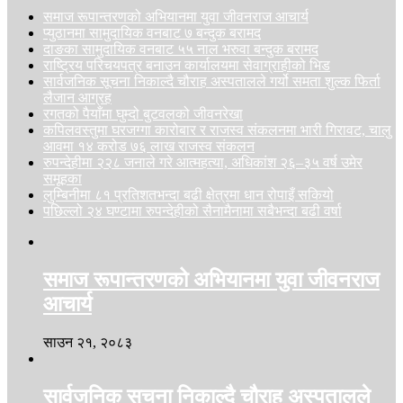
समाज रूपान्तरणको अभियानमा युवा जीवनराज आचार्य
प्युठानमा सामुदायिक वनबाट ७ बन्दुक बरामद
दाङका सामुदायिक वनबाट ५५ नाल भरुवा बन्दुक बरामद
राष्ट्रिय परिचयपत्र बनाउन कार्यालयमा सेवाग्राहीको भिड
सार्वजनिक सूचना निकाल्दै चौराह अस्पतालले गर्यो समता शुल्क फिर्ता
लैजान आग्रह
रगतको पैयाँमा घुम्दो बुटवलको जीवनरेखा
कपिलवस्तुमा घरजग्गा कारोबार र राजस्व संकलनमा भारी गिरावट, चालु
आवमा १४ करोड ७६ लाख राजस्व संकलन
रुपन्देहीमा २२८ जनाले गरे आत्महत्या, अधिकांश २६–३५ वर्ष उमेर
समूहका
लुम्बिनीमा ८१ प्रतिशतभन्दा बढी क्षेत्रमा धान रोपाइँ सकियो
पछिल्लो २४ घण्टामा रुपन्देहीको सैनामैनामा सबैभन्दा बढी वर्षा
समाज रूपान्तरणको अभियानमा युवा जीवनराज
आचार्य
साउन २१, २०८३
सार्वजनिक सूचना निकाल्दै चौराह अस्पतालले