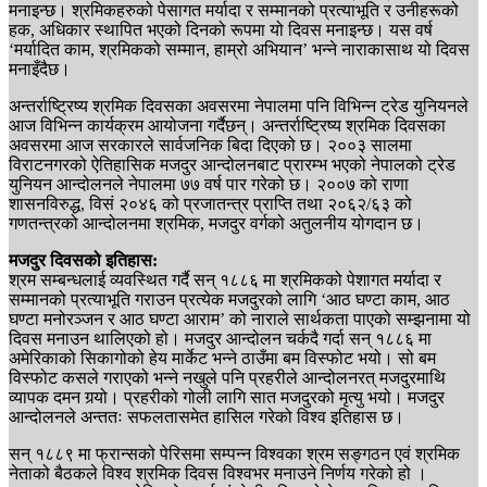
मनाइन्छ। श्रमिकहरुको पेसागत मर्यादा र सम्मानको प्रत्याभूति र उनीहरूको
हक, अधिकार स्थापित भएको दिनको रूपमा यो दिवस मनाइन्छ। यस वर्ष
‘मर्यादित काम, श्रमिकको सम्मान, हाम्रो अभियान’ भन्ने नाराकासाथ यो दिवस
मनाइँदैछ।
अन्तर्राष्ट्रिष्य श्रमिक दिवसका अवसरमा नेपालमा पनि विभिन्न ट्रेड युनियनले
आज विभिन्न कार्यक्रम आयोजना गर्दैछन्। अन्तर्राष्ट्रिष्य श्रमिक दिवसका
अवसरमा आज सरकारले सार्वजनिक बिदा दिएको छ। २००३ सालमा
विराटनगरको ऐतिहासिक मजदुर आन्दोलनबाट प्रारम्भ भएको नेपालको ट्रेड
युनियन आन्दोलनले नेपालमा ७७ वर्ष पार गरेको छ। २००७ को राणा
शासनविरुद्ध, विसं २०४६ को प्रजातन्त्र प्राप्ति तथा २०६२/६३ को
गणतन्त्रको आन्दोलनमा श्रमिक, मजदुर वर्गको अतुलनीय योगदान छ।
मजदुर दिवसको इतिहास:
श्रम सम्बन्धलाई व्यवस्थित गर्दै सन् १८८६ मा श्रमिकको पेशागत मर्यादा र
सम्मानको प्रत्याभूति गराउन प्रत्येक मजदुरको लागि ‘आठ घण्टा काम, आठ
घण्टा मनोरञ्जन र आठ घण्टा आराम’ को नाराले सार्थकता पाएको सम्झनामा यो
दिवस मनाउन थालिएको हो। मजदुर आन्दोलन चर्कदै गर्दा सन् १८८६ मा
अमेरिकाको सिकागोको हेय मार्केट भन्ने ठाउँमा बम विस्फोट भयो। सो बम
विस्फोट कसले गराएको भन्ने नखुले पनि प्रहरीले आन्दोलनरत् मजदुरमाथि
व्यापक दमन गर्‍यो। प्रहरीको गोली लागि सात मजदुरको मृत्यु भयो। मजदुर
आन्दोलनले अन्ततः सफलतासमेत हासिल गरेको विश्व इतिहास छ।
सन् १८८९ मा फ्रान्सको पेरिसमा सम्पन्न विश्वका श्रम सङ्गठन एवं श्रमिक
नेताको बैठकले विश्व श्रमिक दिवस विश्वभर मनाउने निर्णय गरेको हो ।