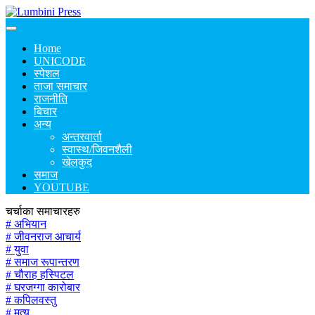
Home
UNICODE
स्पेशल
ताजा समाचार
राजनीति
बिचार
अन्य
अन्तरवार्ता
स्वास्थ/जिवनशैली
खेलकुद
समाज
YOUTUBE
चर्चाका समाचारहरु
# अभियान
# जीवनराज आचार्य
# युवा
# समाज रूपान्तरण
# चौराह हस्पिटल
# घरजग्गा कारोबार
# कपिलवस्तु
# मृत्यु