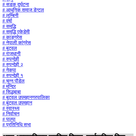
# सडक दुर्घटना
# आधुनिक समाज डेन्टल
# लुम्बिनी
# वर्षा
# समृद्धि
# समृद्धि एकेडेमी
# काङ्ग्रेस
# नेपाली कांग्रेस
# बुटवल
# राजधानी
# रुपन्देही
# रुपन्देही २
# नेकपा
# रुपन्देही १
# चुन्न पौडेल
# मन्दिर
# सिद्धबाबा
# बुटवल उपमहानगरपालिका
# बुटवल उपमहान
# स्वास्थ्य
# निर्वाचन
# पाल्पा
# प्रतिनिधि सभा