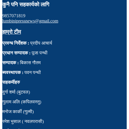
कुनै पनि सहकार्यको लागि
9857071819
lumbinipressnews@gmail.com
हाम्रो टीम
प्रवन्ध निर्देशक :
प्रदीप आचार्य
प्रधान सम्पादक :
पूजा पन्थी
सम्पादक :
बिकास गौतम
ब्यवस्थापक :
पवन पन्थी
सहकर्मीहरु
दुर्गा शर्मा (बुटवल)
गुलाम अलि (कपिलवस्तु)
मनोज कार्की (गुल्मी)
रमेश भुसाल ( नवलपरासी)