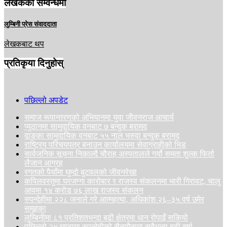
लेखकको सम्वन्धमा
लुम्बिनी प्रेस संवाददाता
लेखकबाट थप
प्रतिकृया दिनुहोस्
पछिल्लो अपडेट
समाज रूपान्तरणको अभियानमा युवा जीवनराज आचार्य
प्युठानमा सामुदायिक वनबाट ७ बन्दुक बरामद
दाङका सामुदायिक वनबाट ५५ नाल भरुवा बन्दुक बरामद
राष्ट्रिय परिचयपत्र बनाउन कार्यालयमा सेवाग्राहीको भिड
सार्वजनिक सूचना निकाल्दै चौराह अस्पतालले गर्यो समता शुल्क फिर्ता
लैजान आग्रह
रगतको पैयाँमा घुम्दो बुटवलको जीवनरेखा
कपिलवस्तुमा घरजग्गा कारोबार र राजस्व संकलनमा भारी गिरावट, चालु
आवमा १४ करोड ७६ लाख राजस्व संकलन
रुपन्देहीमा २२८ जनाले गरे आत्महत्या, अधिकांश २६–३५ वर्ष उमेर
समूहका
लुम्बिनीमा ८१ प्रतिशतभन्दा बढी क्षेत्रमा धान रोपाइँ सकियो
पछिल्लो २४ घण्टामा रुपन्देहीको सैनामैनामा सबैभन्दा बढी वर्षा