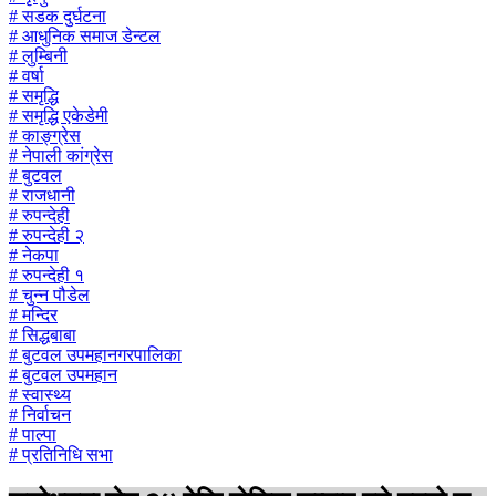
# सडक दुर्घटना
# आधुनिक समाज डेन्टल
# लुम्बिनी
# वर्षा
# समृद्धि
# समृद्धि एकेडेमी
# काङ्ग्रेस
# नेपाली कांग्रेस
# बुटवल
# राजधानी
# रुपन्देही
# रुपन्देही २
# नेकपा
# रुपन्देही १
# चुन्न पौडेल
# मन्दिर
# सिद्धबाबा
# बुटवल उपमहानगरपालिका
# बुटवल उपमहान
# स्वास्थ्य
# निर्वाचन
# पाल्पा
# प्रतिनिधि सभा