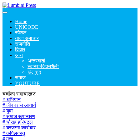
Home
UNICODE
स्पेशल
ताजा समाचार
राजनीति
बिचार
अन्य
अन्तरवार्ता
स्वास्थ/जिवनशैली
खेलकुद
समाज
YOUTUBE
चर्चाका समाचारहरु
# अभियान
# जीवनराज आचार्य
# युवा
# समाज रूपान्तरण
# चौराह हस्पिटल
# घरजग्गा कारोबार
# कपिलवस्तु
# मृत्यु