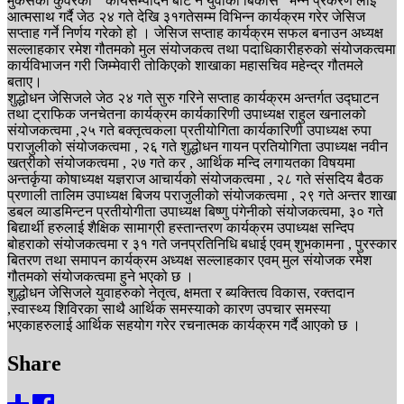
मुकेसको कुवरको ” कार्यसम्पादन बाट नै युवाको बिकास” भन्ने प्रकरण लाई
आत्मसाथ गर्दै जेठ २४ गते देखि ३१गतेसम्म विभिन्न कार्यक्रम गरेर जेसिज
सप्ताह गर्ने निर्णय गरेको हो । जेसिज सप्ताह कार्यक्रम सफल बनाउन अध्यक्ष
सल्लाहकार रमेश गौतमको मुल संयोजकत्व तथा पदाधिकारीहरुको संयोजकत्वमा
कार्यविभाजन गरी जिम्मेवारी तोकिएको शाखाका महासचिव महेन्द्र गौतमले
बताए।
शुद्धोधन जेसिजले जेठ २४ गते सुरु गरिने सप्ताह कार्यक्रम अन्तर्गत उद्घाटन
तथा ट्राफिक जनचेतना कार्यक्रम कार्यकारिणी उपाध्यक्ष राहुल खनालको
संयोजकत्वमा ,२५ गते बक्तृत्वकला प्रतीयोगिता कार्यकारिणी उपाध्यक्ष रुपा
पराजुलीको संयोजकत्वमा , २६ गते शुद्धोधन गायन प्रतियोगिता उपाध्यक्ष नवीन
खत्रीको संयोजकत्वमा , २७ गते कर , आर्थिक मन्दि लगायतका विषयमा
अन्तर्कृया कोषाध्यक्ष यज्ञराज आचार्यको संयोजकत्वमा , २८ गते संसदिय बैठक
प्रणाली तालिम उपाध्यक्ष बिजय पराजुलीको संयोजकत्वमा , २९ गते अन्तर शाखा
डबल व्याडमिन्टन प्रतीयोगीता उपाध्यक्ष बिष्णु पंगेनीको संयोजकत्वमा, ३० गते
बिद्यार्थी हरुलाई शैक्षिक सामाग्री हस्तान्तरण कार्यक्रम उपाध्यक्ष सन्दिप
बोहराको संयोजकत्वमा र ३१ गते जनप्रतिनिधि बधाई एवम् शुभकामना , पुरस्कार
बितरण तथा समापन कार्यक्रम अध्यक्ष सल्लाहकार एवम् मुल संयोजक रमेश
गौतमको संयोजकत्वमा हुने भएको छ ।
शुद्धोधन जेसिजले युवाहरुको नेतृत्व, क्षमता र ब्यक्तित्व विकास, रक्तदान
,स्वास्थ्य शिविरका साथै आर्थिक समस्याको कारण उपचार समस्या
भएकाहरुलाई आर्थिक सहयोग गरेर रचनात्मक कार्यक्रम गर्दै आएको छ ।
Share