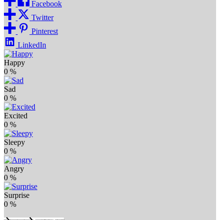
Facebook
Twitter
Pinterest
LinkedIn
Happy
0
%
Sad
0
%
Excited
0
%
Sleepy
0
%
Angry
0
%
Surprise
0
%