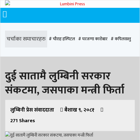
चर्चाका समाचारहरु
# चौराह हस्पिटल
# घरजग्गा कारोबार
# कपिलवस्तु
# मृत्यु
# सडक दुर्घटना
# आधुनिक समाज डेन्टल
# लुम्बिनी
# वर्षा
# समृद्धि
दुई सातामै लुम्बिनी सरकार
# समृद्धि एकेडेमी
# काङ्ग्रेस
# नेपाली कांग्रेस
# बुटवल
# राजधानी
संकटमा, जसपाका मन्त्री फिर्ता
# रुपन्देही
# रुपन्देही २
# नेकपा
# रुपन्देही १
# चुन्न पौडेल
# मन्दिर
# सिद्धबाबा
# बुटवल उपमहानगरपालिका
# बुटवल उपमहान
# स्वास्थ्य
लुम्बिनी प्रेस संवाददाता
बैशाख ९, २०८१
271
Shares
# निर्वाचन
# पाल्पा
# प्रतिनिधि सभा