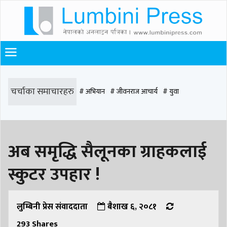
चर्चाका समाचारहरु
# अभियान
# जीवनराज आचार्य
# युवा
# समाज रूपान्तरण
# चौराह हस्पिटल
# घरजग्गा कारोबार
# कपिलवस्तु
अब समृद्धि सैलूनका ग्राहकलाई
# मृत्यु
# सडक दुर्घटना
# आधुनिक समाज डेन्टल
# लुम्बिनी
# वर्षा
# समृद्धि
स्कुटर उपहार !
# समृद्धि एकेडेमी
# काङ्ग्रेस
# नेपाली कांग्रेस
# बुटवल
# राजधानी
# रुपन्देही
# रुपन्देही २
# नेकपा
# रुपन्देही १
# चुन्न पौडेल
# मन्दिर
लुम्बिनी प्रेस संवाददाता
बैशाख ६, २०८१
293
Shares