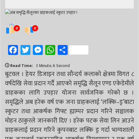
# सिद्धबाबा
# बुटवल उपमहानगरपालिका
# बुटवल उपमहान
# स्वास्थ्य
# निर्वाचन
# पाल्पा
# प्रतिनिधि सभा
0
0
Facebook
Twitter
Messenger
WhatsApp
Share
Read Time:
3 Minute, 6 Second
बुटवल । हेयर डिजाइन तथा सौन्दर्य कलाको क्षेत्रमा विगत ८
वर्षदेखि सेवा प्रदान गर्दै आएको समृद्धि सैलून एण्ड एकेडेमीले
ग्राहकका लागि उपहार योजना सार्वजनिक गरेको छ ।
समृद्धिले अब हरेक वर्ष एक जना ग्राहकलाई ‘लक्कि–ड्र’बाटा
स्कुटर तथा आकर्षक गिफ्ट ह्याम्पर प्रदान गरिने सञ्चालक
मोहन ठाकुरले जानकारी दिए । हरेक पटक सेवा लिन आउने
ग्राहकलाई प्रदान गरिने कुपनबाट लक्कि ड्र गर्दा भाग्यशाली