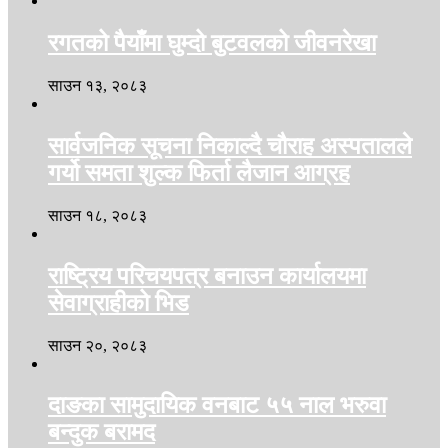
रगतको पैयाँमा घुम्दो बुटवलको जीवनरेखा
साउन १३, २०८३
सार्वजनिक सूचना निकाल्दै चौराह अस्पतालले
गर्यो समता शुल्क फिर्ता लैजान आग्रह
साउन १८, २०८३
राष्ट्रिय परिचयपत्र बनाउन कार्यालयमा
सेवाग्राहीको भिड
साउन २०, २०८३
दाङका सामुदायिक वनबाट ५५ नाल भरुवा
बन्दुक बरामद