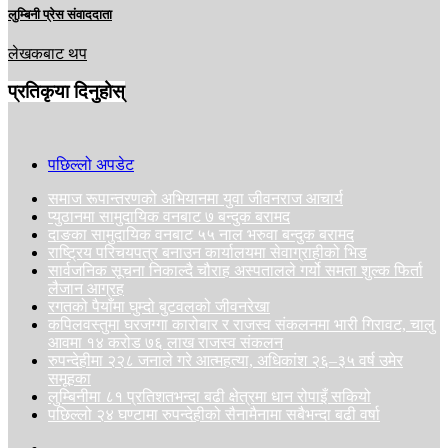
लुम्बिनी प्रेस संवाददाता
लेखकबाट थप
प्रतिकृया दिनुहोस्
पछिल्लो अपडेट
समाज रूपान्तरणको अभियानमा युवा जीवनराज आचार्य
प्युठानमा सामुदायिक वनबाट ७ बन्दुक बरामद
दाङका सामुदायिक वनबाट ५५ नाल भरुवा बन्दुक बरामद
राष्ट्रिय परिचयपत्र बनाउन कार्यालयमा सेवाग्राहीको भिड
सार्वजनिक सूचना निकाल्दै चौराह अस्पतालले गर्यो समता शुल्क फिर्ता
लैजान आग्रह
रगतको पैयाँमा घुम्दो बुटवलको जीवनरेखा
कपिलवस्तुमा घरजग्गा कारोबार र राजस्व संकलनमा भारी गिरावट, चालु
आवमा १४ करोड ७६ लाख राजस्व संकलन
रुपन्देहीमा २२८ जनाले गरे आत्महत्या, अधिकांश २६–३५ वर्ष उमेर
समूहका
लुम्बिनीमा ८१ प्रतिशतभन्दा बढी क्षेत्रमा धान रोपाइँ सकियो
पछिल्लो २४ घण्टामा रुपन्देहीको सैनामैनामा सबैभन्दा बढी वर्षा