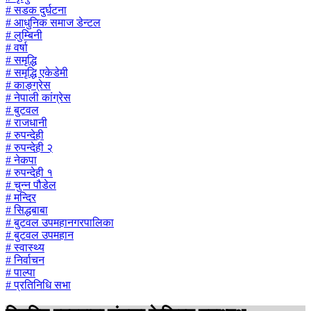
# सडक दुर्घटना
# आधुनिक समाज डेन्टल
# लुम्बिनी
# वर्षा
# समृद्धि
# समृद्धि एकेडेमी
# काङ्ग्रेस
# नेपाली कांग्रेस
# बुटवल
# राजधानी
# रुपन्देही
# रुपन्देही २
# नेकपा
# रुपन्देही १
# चुन्न पौडेल
# मन्दिर
# सिद्धबाबा
# बुटवल उपमहानगरपालिका
# बुटवल उपमहान
# स्वास्थ्य
# निर्वाचन
# पाल्पा
# प्रतिनिधि सभा