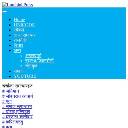
Home
UNICODE
स्पेशल
ताजा समाचार
राजनीति
बिचार
अन्य
अन्तरवार्ता
स्वास्थ/जिवनशैली
खेलकुद
समाज
YOUTUBE
चर्चाका समाचारहरु
# अभियान
# जीवनराज आचार्य
# युवा
# समाज रूपान्तरण
# चौराह हस्पिटल
# घरजग्गा कारोबार
# कपिलवस्तु
# मृत्यु