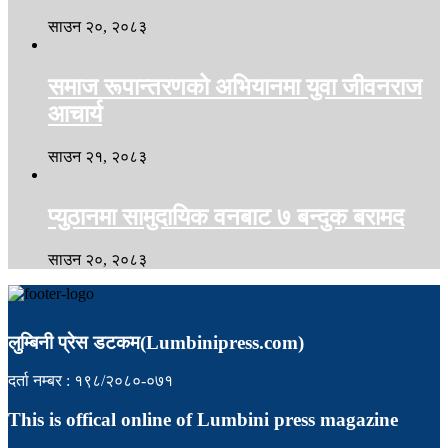
साउन २०, २०८३
समाज रूपान्तरणको अभियानमा युवा जीवनराज
आचार्य
साउन २१, २०८३
प्युठानमा सामुदायिक वनबाट ७ बन्दुक बरामद
साउन २०, २०८३
लुम्बिनी प्रेस डटकम(Lumbinipress.com)
दर्ता नम्बर : १९८/२०८०-०७१
This is offical online of Lumbini press magazine