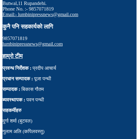
Butwal,11 Rupandehi.
Phone No. :- 9857071819
Email:- lumbinipressnews@gmail.com
कुनै पनि सहकार्यको लागि
9857071819
lumbinipressnews@gmail.com
हाम्रो टीम
प्रवन्ध निर्देशक :
प्रदीप आचार्य
प्रधान सम्पादक :
पूजा पन्थी
सम्पादक :
बिकास गौतम
ब्यवस्थापक :
पवन पन्थी
सहकर्मीहरु
दुर्गा शर्मा (बुटवल)
गुलाम अलि (कपिलवस्तु)