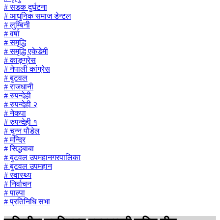
# सडक दुर्घटना
# आधुनिक समाज डेन्टल
# लुम्बिनी
# वर्षा
# समृद्धि
# समृद्धि एकेडेमी
# काङ्ग्रेस
# नेपाली कांग्रेस
# बुटवल
# राजधानी
# रुपन्देही
# रुपन्देही २
# नेकपा
# रुपन्देही १
# चुन्न पौडेल
# मन्दिर
# सिद्धबाबा
# बुटवल उपमहानगरपालिका
# बुटवल उपमहान
# स्वास्थ्य
# निर्वाचन
# पाल्पा
# प्रतिनिधि सभा