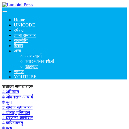
Home
UNICODE
स्पेशल
ताजा समाचार
राजनीति
बिचार
अन्य
अन्तरवार्ता
स्वास्थ/जिवनशैली
खेलकुद
समाज
YOUTUBE
चर्चाका समाचारहरु
# अभियान
# जीवनराज आचार्य
# युवा
# समाज रूपान्तरण
# चौराह हस्पिटल
# घरजग्गा कारोबार
# कपिलवस्तु
# मृत्यु