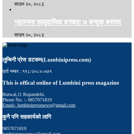
साउन २०, २०८३
प्युठानमा सामुदायिक वनबाट ७ बन्दुक बरामद
साउन २०, २०८३
लुम्बिनी प्रेस डटकम(Lumbinipress.com)
दर्ता नम्बर : १९८/२०८०-०७१
This is offical online of Lumbini press magazine
Butwal,11 Rupandehi.
Phone No. :- 9857071819
Email:- lumbinipressnews@gmail.com
कुनै पनि सहकार्यको लागि
9857071819
lumbinipressnews@gmail.com