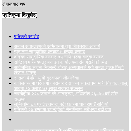
लेखकबाट थप
प्रतिकृया दिनुहोस्
पछिल्लो अपडेट
समाज रूपान्तरणको अभियानमा युवा जीवनराज आचार्य
प्युठानमा सामुदायिक वनबाट ७ बन्दुक बरामद
दाङका सामुदायिक वनबाट ५५ नाल भरुवा बन्दुक बरामद
राष्ट्रिय परिचयपत्र बनाउन कार्यालयमा सेवाग्राहीको भिड
सार्वजनिक सूचना निकाल्दै चौराह अस्पतालले गर्यो समता शुल्क फिर्ता
लैजान आग्रह
रगतको पैयाँमा घुम्दो बुटवलको जीवनरेखा
कपिलवस्तुमा घरजग्गा कारोबार र राजस्व संकलनमा भारी गिरावट, चालु
आवमा १४ करोड ७६ लाख राजस्व संकलन
रुपन्देहीमा २२८ जनाले गरे आत्महत्या, अधिकांश २६–३५ वर्ष उमेर
समूहका
लुम्बिनीमा ८१ प्रतिशतभन्दा बढी क्षेत्रमा धान रोपाइँ सकियो
पछिल्लो २४ घण्टामा रुपन्देहीको सैनामैनामा सबैभन्दा बढी वर्षा