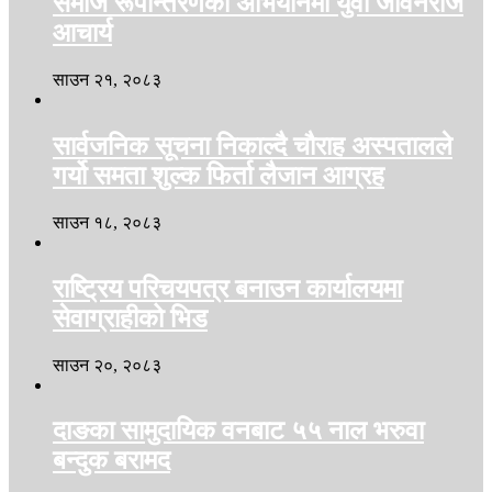
समाज रूपान्तरणको अभियानमा युवा जीवनराज
आचार्य
साउन २१, २०८३
सार्वजनिक सूचना निकाल्दै चौराह अस्पतालले
गर्यो समता शुल्क फिर्ता लैजान आग्रह
साउन १८, २०८३
राष्ट्रिय परिचयपत्र बनाउन कार्यालयमा
सेवाग्राहीको भिड
साउन २०, २०८३
दाङका सामुदायिक वनबाट ५५ नाल भरुवा
बन्दुक बरामद