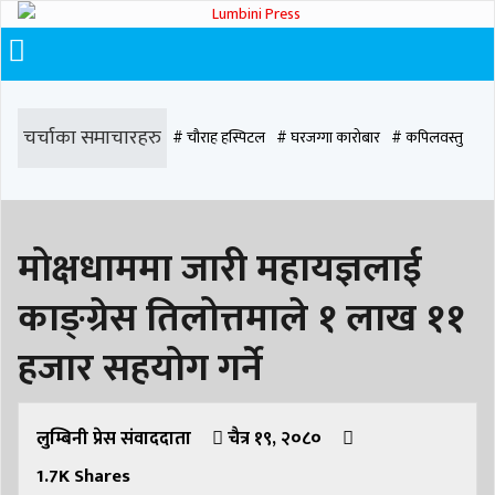
चर्चाका समाचारहरु
# चौराह हस्पिटल
# घरजग्गा कारोबार
# कपिलवस्तु
# मृत्यु
# सडक दुर्घटना
# आधुनिक समाज डेन्टल
# लुम्बिनी
# वर्षा
# समृद्धि
मोक्षधाममा जारी महायज्ञलाई
# समृद्धि एकेडेमी
# काङ्ग्रेस
# नेपाली कांग्रेस
# बुटवल
# राजधानी
काङ्ग्रेस तिलोत्तमाले १ लाख ११
# रुपन्देही
# रुपन्देही २
# नेकपा
# रुपन्देही १
# चुन्न पौडेल
# मन्दिर
हजार सहयोग गर्ने
# सिद्धबाबा
# बुटवल उपमहानगरपालिका
# बुटवल उपमहान
# स्वास्थ्य
# निर्वाचन
लुम्बिनी प्रेस संवाददाता
# पाल्पा
# प्रतिनिधि सभा
चैत्र १९, २०८०
1.7K
Shares