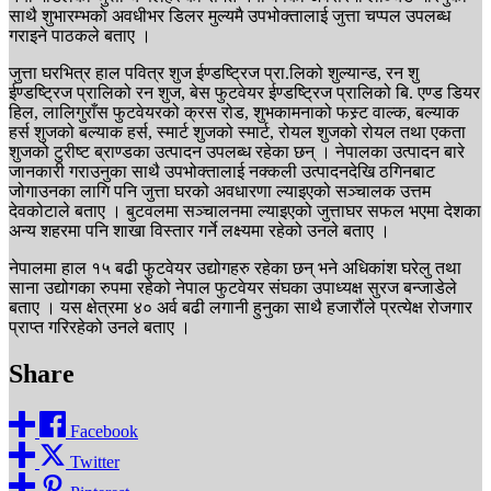
साथै शुभारम्भको अवधीभर डिलर मुल्यमै उपभोक्तालाई जुत्ता चप्पल उपलब्ध
गराइने पाठकले बताए ।
जुत्ता घरभित्र हाल पवित्र शुज ईण्डष्ट्रिज प्रा.लिको शुल्यान्ड, रन शु
ईण्डष्ट्रिज प्रालिको रन शुज, बेस फुटवेयर ईण्डष्ट्रिज प्रालिको बि. एण्ड डियर
हिल, लालिगुराँस फुटवेयरको क्रस रोड, शुभकामनाको फस्र्ट वाल्क, बल्याक
हर्स शुजको बल्याक हर्स, स्मार्ट शुजको स्मार्ट, रोयल शुजको रोयल तथा एकता
शुजको टुरीष्ट ब्राण्डका उत्पादन उपलब्ध रहेका छन् । नेपालका उत्पादन बारे
जानकारी गराउनुका साथै उपभोक्तालाई नक्कली उत्पादनदेखि ठगिनबाट
जोगाउनका लागि पनि जुत्ता घरको अवधारणा ल्याइएको सञ्चालक उत्तम
देवकोटाले बताए । बुटवलमा सञ्चालनमा ल्याइएको जुत्ताघर सफल भएमा देशका
अन्य शहरमा पनि शाखा विस्तार गर्ने लक्ष्यमा रहेको उनले बताए ।
नेपालमा हाल १५ बढी फुटवेयर उद्योगहरु रहेका छन् भने अधिकांश घरेलु तथा
साना उद्योगका रुपमा रहेको नेपाल फुटवेयर संघका उपाध्यक्ष सुरज बन्जाडेले
बताए । यस क्षेत्रमा ४० अर्व बढी लगानी हुनुका साथै हजारौंले प्रत्येक्ष रोजगार
प्राप्त गरिरहेको उनले बताए ।
Share
Facebook
Twitter