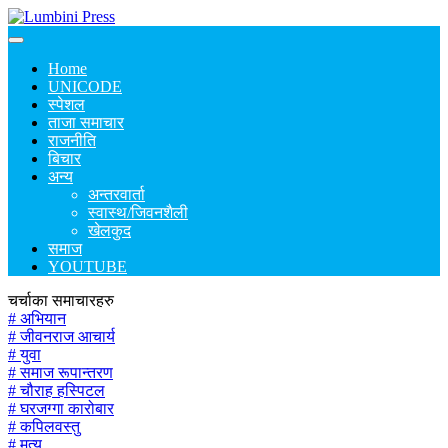
Home
UNICODE
स्पेशल
ताजा समाचार
राजनीति
बिचार
अन्य
अन्तरवार्ता
स्वास्थ/जिवनशैली
खेलकुद
समाज
YOUTUBE
चर्चाका समाचारहरु
# अभियान
# जीवनराज आचार्य
# युवा
# समाज रूपान्तरण
# चौराह हस्पिटल
# घरजग्गा कारोबार
# कपिलवस्तु
# मृत्यु