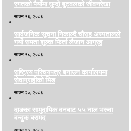
रगतको पैयाँमा घुम्दो बुटवलको जीवनरेखा
साउन १३, २०८३
सार्वजनिक सूचना निकाल्दै चौराह अस्पतालले
गर्यो समता शुल्क फिर्ता लैजान आग्रह
साउन १८, २०८३
राष्ट्रिय परिचयपत्र बनाउन कार्यालयमा
सेवाग्राहीको भिड
साउन २०, २०८३
दाङका सामुदायिक वनबाट ५५ नाल भरुवा
बन्दुक बरामद
साउन २०, २०८३