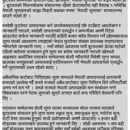
फुटवयर कम्पनीका उत्पादन एउटै छानामुनी ‘नेपाली जुत्ताघर’ मा पाइने भएको हो
। बुटवलको मिलनचोकमा संचालनमा रहेको डेल्टामार्टमा यही वैशाख १ गतेदेखि
नेपाली जुत्ताहरुको साझा विक्री कक्षका रुपमा ‘नेपाली जुत्ताघर’ सञ्चालनमा
आउने भएको हो ।
स्वदेशी फुटवेयर उत्पादनका बारे उपभोक्ताहरुलाई एकै ठाउँबाट अवलोकन र
जानकारी गराउने, स्वदेशी उत्पादनको प्रवर्द्धन र कम्पनीका आफ्नै रिटेल
आउटलेट मार्फत जानकारी गराउँदै बाहिरी बजार समेत विस्तार गर्ने उद्देश्यकासाथ
जुत्ता घरको अवधारणा ल्याइएको नेपाल फुटवेयर संघका उपाध्यक्ष रुद्रप्रसाद
न्यौपानेले जानकारी गराए । नयाँ वर्षको अवसरमा पारी बुटवलको डेल्डा मार्टको
पहिलो फ्लोरमा सञ्चालन हुने जुत्ता घर बारेमा जानकारी गराउने उद्देश्यले
आइतबार आयोजित पत्रकार सम्मेलनमा बोल्दै न्यौपानेले विदेशी जुत्ता चप्पल,
छालाका वस्तुहरुको आयातलाई प्रतिस्थापन गरी नेपाली उत्पादनको प्रवर्द्धन
गर्ने जुत्ताघरको लक्ष्य रहेको बताए ।
अबैधानिक बाटोबाट भित्रिएका जुत्ता चप्पलले नेपाली उत्पादनलाई धारासायी
बनाएको उल्लेख गर्दै उनले राज्यले अबैध बाटोबाट जुत्ता भित्रिन दिने परिपार्टीको
अन्त्य गर्न माग गरे । उनले राज्यले नेपाली उत्पादकको माग सम्बोधन नगरे
सिंहदरबार पस्ने गेटमा जुत्ताको थुप्रो लगाएर बाटो बन्द गरिदिने चेतावनी पनि
दिए ।
पत्रकार सम्मेलनमा बोल्दै जुत्ता घरका सञ्चालक चोला प्रसाद पाठकले
बुटवलमा संचालन हुने जुत्ता घरमा स्कूल सुज, क्याजुअल सुज, स्पोर्टस सुज,
पार्टी वेयर उपलब्ध हुनुका साथै उद्योगहरुको आफ्नै आउटलेट ५ हजार बढी
मोडलका उत्पादनहरु उपलब्ध हुने जानकारी दिए । सोही अवसरमा १ सय बढी
नयाँ मोडलका जुत्ता चप्पलहरुको समेत नयाँ वर्षको अवसरमा लञ्चिङ गरिनुका