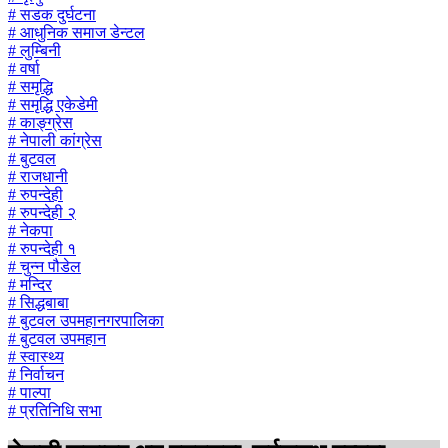
# सडक दुर्घटना
# आधुनिक समाज डेन्टल
# लुम्बिनी
# वर्षा
# समृद्धि
# समृद्धि एकेडेमी
# काङ्ग्रेस
# नेपाली कांग्रेस
# बुटवल
# राजधानी
# रुपन्देही
# रुपन्देही २
# नेकपा
# रुपन्देही १
# चुन्न पौडेल
# मन्दिर
# सिद्धबाबा
# बुटवल उपमहानगरपालिका
# बुटवल उपमहान
# स्वास्थ्य
# निर्वाचन
# पाल्पा
# प्रतिनिधि सभा