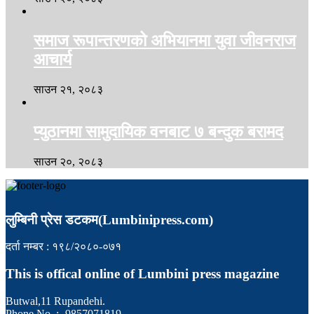
समाज रूपान्तरणको अभियानमा युवा जीवनराज
आचार्य
साउन २१, २०८३
प्युठानमा सामुदायिक वनबाट ७ बन्दुक बरामद
साउन २०, २०८३
लुम्बिनी प्रेस डटकम(Lumbinipress.com)
दर्ता नम्बर : १९८/२०८०-०७१
This is offical online of Lumbini press magazine
Butwal,11 Rupandehi.
Phone No. :- 9857071819