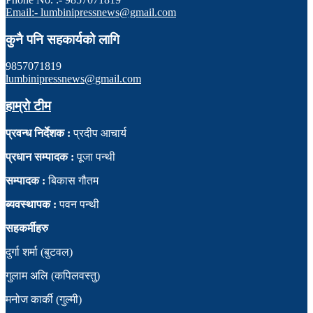
Email:- lumbinipressnews@gmail.com
कुनै पनि सहकार्यको लागि
9857071819
lumbinipressnews@gmail.com
हाम्रो टीम
प्रवन्ध निर्देशक :
प्रदीप आचार्य
प्रधान सम्पादक :
पूजा पन्थी
सम्पादक :
बिकास गौतम
ब्यवस्थापक :
पवन पन्थी
सहकर्मीहरु
दुर्गा शर्मा (बुटवल)
गुलाम अलि (कपिलवस्तु)
मनोज कार्की (गुल्मी)