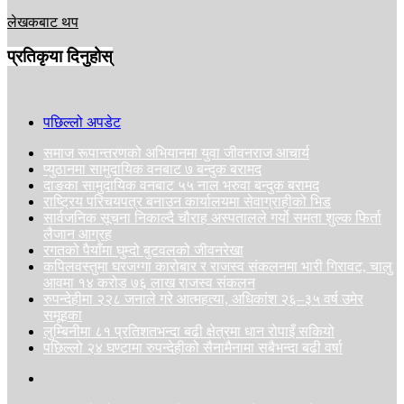
लेखकबाट थप
प्रतिकृया दिनुहोस्
पछिल्लो अपडेट
समाज रूपान्तरणको अभियानमा युवा जीवनराज आचार्य
प्युठानमा सामुदायिक वनबाट ७ बन्दुक बरामद
दाङका सामुदायिक वनबाट ५५ नाल भरुवा बन्दुक बरामद
राष्ट्रिय परिचयपत्र बनाउन कार्यालयमा सेवाग्राहीको भिड
सार्वजनिक सूचना निकाल्दै चौराह अस्पतालले गर्यो समता शुल्क फिर्ता
लैजान आग्रह
रगतको पैयाँमा घुम्दो बुटवलको जीवनरेखा
कपिलवस्तुमा घरजग्गा कारोबार र राजस्व संकलनमा भारी गिरावट, चालु
आवमा १४ करोड ७६ लाख राजस्व संकलन
रुपन्देहीमा २२८ जनाले गरे आत्महत्या, अधिकांश २६–३५ वर्ष उमेर
समूहका
लुम्बिनीमा ८१ प्रतिशतभन्दा बढी क्षेत्रमा धान रोपाइँ सकियो
पछिल्लो २४ घण्टामा रुपन्देहीको सैनामैनामा सबैभन्दा बढी वर्षा