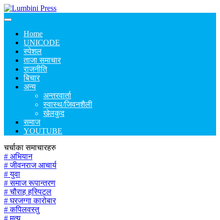
Home
UNICODE
स्पेशल
ताजा समाचार
राजनीति
बिचार
अन्य
अन्तरवार्ता
स्वास्थ/जिवनशैली
खेलकुद
समाज
YOUTUBE
चर्चाका समाचारहरु
# अभियान
# जीवनराज आचार्य
# युवा
# समाज रूपान्तरण
# चौराह हस्पिटल
# घरजग्गा कारोबार
# कपिलवस्तु
# मृत्यु