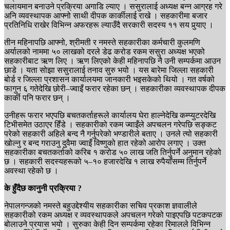
चलायमान बनाउने प्रक्रिया अगाडि ल्याए । ससुरालाई अध्यक्ष बन्न आग्रह गरे
अनि व्यवस्थापक आफ्नो साथी दीपक कार्कीलाई राखे । सहकारीमा बजार
प्रतिनिधि राखेर विभिन्न अफरहरू ल्याउँदै सरकारी सदस्य ११ सय पुर्‍याए ।
तीन महिनापछि आफ्नो, श्रीमती र नमस्ते सहकारीका कर्मचारी कुलमणि
अर्यालको नाममा ५० लाखको दरले डेढ करोड रकम ससुरा अध्यक्ष भएको
सहकारीबाट ऋण लिए । ऋण लिएको केही महिनापछि नै उनी सम्पर्कमा आउन
छाडे । यता सोझा ससुरालाई तनाव सुरु भयो । यस बारेमा जिल्ला सहकारी
बोर्ड र जिल्ला प्रशासन कार्यालयमा जानकारी भइसकेको थियो । गत वर्षको
फागुन ६ गतेदेखि छोरी–ज्वाइँ फरार रहेका छन् । सहकारीका व्यवस्थापक दीपक
कार्की पनि फरार छन् ।
उनीहरू फरार भएपछि बचतकर्ताहरूले कार्यालय घेरा हाल्नेदेखि कम्प्युटरदेखि
टिभीसमेत उठाएर हिँडे । सहकारीको रकम ज्वाइँले अपचलन गरेपछि सङ्कट
परेको सहकारी अहिले बन्द नै गर्नुपरेको भण्डारीले बताए । उनले त्यो सहकारी
खोल्नु र बन्द गराउनु दुवैमा ज्वाइँ विष्णुको हात रहेको आरोप लगाए । उक्त
सहकारीका बचतकर्ताको करिब १ करोड ५० लाख जति तिर्नुपर्ने अनुमान रहेको
छ । सहकारी सदस्यहरूको ५–१० हजारदेखि १ लाख रुपैयाँसम्म तिर्नुपर्ने
अवस्था रहेको छ ।
के हुँदैछ कानुनी प्रक्रिया ?
नेपालगन्जको नमस्ते बहुउद्देश्यीय सहकारीका सचिव प्रकाश ज्ञवालीले
सहकारीको रकम अध्यक्ष र व्यवस्थापकले अपचलन गरेको पाइएपछि पटकपटक
बोलाउने प्रयास भयो । सुरुका केही दिन सम्पर्कमा रहेका रिमालले विभिन्न