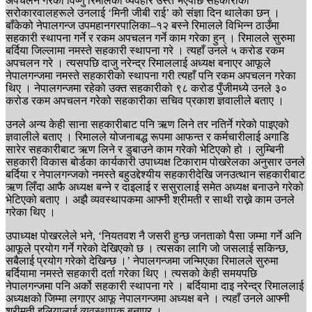
अपचलन गरेका विष्णु रिमालको व्यवहार उस्तै भएपछि सहकारीका
सरोकारवालहरूले उनलाई ‘मिनी जीबी राई’ को संज्ञा दिन थालेका छन् ।
बाँकेको नेपालगन्ज उपमहानगरपालिका–१२ बस्ने रिमालले विभिन्न ठाउँमा
सहकारी स्थापना गर्ने र रकम अपचलन गर्ने काम गरेका हुन् । रिमालले सुरुमा
बर्दिया जिल्लामा नमस्ते सहकारी स्थापना गरे । त्यहाँ उनले ५ करोड रकम
अपचलन गरे । त्यसपछि दाजु नरेन्द्र रिमाललाई अध्यक्ष बनाएर आफूले
नेपालगन्जमा नमस्ते सहकारीको स्थापना गरी त्यहाँ पनि रकम अपचलन गरेका
थिए । नेपालगन्जमा रहेको उक्त सहकारीको ९८ करोड पुँजीमध्ये उनले ३०
करोड रकम अपचलन गरेको सहकारीका सचिव प्रकाश ज्ञवालीले बताए ।
उनले अन्य केही साना सहकारीबाट पनि ऋण लिने तर नतिर्ने गरेको पाइएको
ज्ञवालीले बताए । रिमालले योजनाबद्ध रूपमा आफन्त र कर्मचारीलाई अगाडि
सारेर सहकारीबाट ऋण लिने र डुबाउने काम गरेको भेटिएको हो । लुम्बिनी
सहकारी विकास बोर्डका कार्यकारी उपाध्यक्ष टिकाराम पोखरेलका अनुसार उनले
बर्दिया र नेपालगन्जको नमस्ते बहुउद्देश्यीय सहकारीदेखि जनउत्थान सहकारीबाट
ऋण लिँदा आफै अध्यक्ष बन्ने र दाइलाई र ससुरालाई समेत अध्यक्ष बनाउने गरेको
भेटिएको बताए । अझै व्यवस्थापकमा आफ्नी श्रीमती र साथी राख्ने काम उनले
गरेका थिए ।
उपाध्यक्ष पोखरलेले भने, ‘नियतवश नै जसरी हुन्छ जनताको पैसा जम्मा गर्ने अनि
आफूले प्रयोग गर्ने गरेको देखिएको छ । त्यसका लागि जो जसलाई सकिन्छ,
सबैलाई प्रयोग गरेको देखिन्छ ।’ नेपालगन्जमा जन्मिएका रिमालले सुरुमा
बर्दियामा नमस्ते सहकारी दर्ता गरेका थिए । त्यसको केही समयपछि
नेपालगन्जमा पनि अर्को सहकारी स्थापना गरे । बर्दियामा दाइ नरेन्द्र रिमाललाई
अध्यक्षको जिम्मा लगाएर आफू नेपालगन्जमा अध्यक्ष बने । त्यहाँ उनले आफ्नी
श्रीमती इलियालाई व्यवस्थापक बनाएर ।