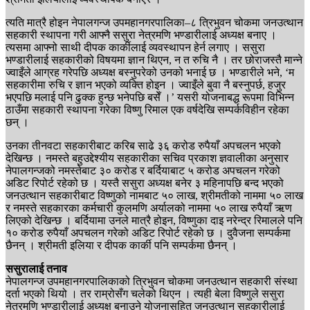
त्यति मात्रै होइन नेपालगन्ज उपमहानगरपालिका–८ त्रिभुवन चोकमा जनउत्थान
सहकारी स्थापना गरी आफ्नै ससुरा नेत्रमणि भण्डारीलाई अध्यक्ष बनाए ।
त्यसमा आफ्नो साथी दीपक कार्कीलाई व्यवस्थापन हेर्न लगाए । ससुरा
भण्डारीलाई सहकारीको विषयमा ज्ञान थिएन, न त रुचि नै । तर छोराजस्तै मान्ने
ज्वाइँले आग्रह गरेपछि अध्यक्ष बस्नुपरेको उनको भनाई छ । भण्डारीले भने, ‘म
सहकारीमा रुचि र ज्ञान भएको व्यक्ति होइन । ज्वाइँले बुवा नै बस्नुपर्छ, हजुर
भएपछि मलाई पनि ढुक्क हुन्छ भनेपछि बसेँ ।’ यसरी योजनाबद्ध रूपमा विभिन्न
ठाउँमा सहकारी स्थापना गरेका विष्णु रिमाल एक वर्षदेखि सम्पर्कविहीन रहेका
छन् ।
उनका तीनवटा सहकारीबाट करिब साढे ३६ करोड रुपैयाँ अपचलन भएको
देखिन्छ । नमस्ते बहुउद्देश्यीय सहकारीका सचिव प्रकाश ज्ञवालीका अनुसार
नेपालगन्जको नमस्तेबाट ३० करोड र बर्दियाबाट ५ करोड अपचलन गरेको
अडिट रिपोर्ट रहेको छ । यस्तै ससुरा अध्यक्ष बनेर ३ महिनापछि बन्द भएको
जनउत्थान सहकारीबाट विष्णुको नामबाट ५० लाख, श्रीमतीको नाममा ५० लाख
र नमस्ते सहकारका कर्मचारी कुलमणि अर्यालको नाममा ५० लाख रुपैयाँ ऋण
लिएको देखिन्छ । बर्दियामा उनले मात्रै होइन, विष्णुका दाइ नरेन्द्र रिमालले पनि
१० करोड रुपैयाँ अपचलन गरेको अडिट रिपोर्ट रहेको छ । दुवैजना सम्पर्कमा
छैनन् । श्रीमती इलिया र दीपक कार्की पनि सम्पर्कमा छैनन् ।
ससुरालाई तनाव
नेपालगन्ज उपमहानगरपालिकाको त्रिभुवन चोकमा जनउत्थान सहकारी संस्था
दर्ता भएको थियो । तर राम्रोसँग चलेको थिएन । त्यही बेला विष्णुले ससुरा
नेत्रमणि भण्डारीलाई अध्यक्ष बनाउने योजनासहित जनउत्थान सहकारीलाई