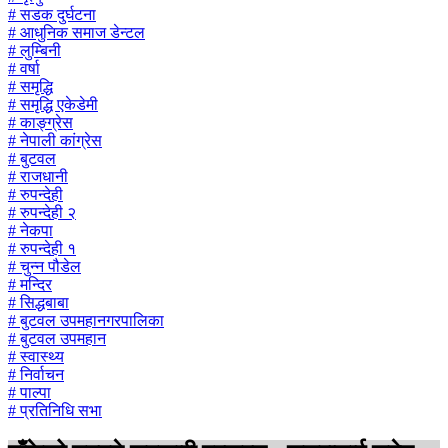
# सडक दुर्घटना
# आधुनिक समाज डेन्टल
# लुम्बिनी
# वर्षा
# समृद्धि
# समृद्धि एकेडेमी
# काङ्ग्रेस
# नेपाली कांग्रेस
# बुटवल
# राजधानी
# रुपन्देही
# रुपन्देही २
# नेकपा
# रुपन्देही १
# चुन्न पौडेल
# मन्दिर
# सिद्धबाबा
# बुटवल उपमहानगरपालिका
# बुटवल उपमहान
# स्वास्थ्य
# निर्वाचन
# पाल्पा
# प्रतिनिधि सभा