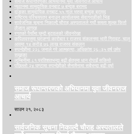
समाज रूपान्तरणको अभियानमा युवा जीवनराज आचार्य
प्युठानमा सामुदायिक वनबाट ७ बन्दुक बरामद
दाङका सामुदायिक वनबाट ५५ नाल भरुवा बन्दुक बरामद
राष्ट्रिय परिचयपत्र बनाउन कार्यालयमा सेवाग्राहीको भिड
सार्वजनिक सूचना निकाल्दै चौराह अस्पतालले गर्यो समता शुल्क फिर्ता
लैजान आग्रह
रगतको पैयाँमा घुम्दो बुटवलको जीवनरेखा
कपिलवस्तुमा घरजग्गा कारोबार र राजस्व संकलनमा भारी गिरावट, चालु
आवमा १४ करोड ७६ लाख राजस्व संकलन
रुपन्देहीमा २२८ जनाले गरे आत्महत्या, अधिकांश २६–३५ वर्ष उमेर
समूहका
लुम्बिनीमा ८१ प्रतिशतभन्दा बढी क्षेत्रमा धान रोपाइँ सकियो
पछिल्लो २४ घण्टामा रुपन्देहीको सैनामैनामा सबैभन्दा बढी वर्षा
समाज रूपान्तरणको अभियानमा युवा जीवनराज
आचार्य
साउन २१, २०८३
सार्वजनिक सूचना निकाल्दै चौराह अस्पतालले