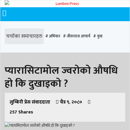
चर्चाका समाचारहरु
# अभियान
# जीवनराज आचार्य
# युवा
# समाज रूपान्तरण
# चौराह हस्पिटल
# घरजग्गा कारोबार
# कपिलवस्तु
प्यारासिटामोल ज्वरोको औषधि
# मृत्यु
# सडक दुर्घटना
# आधुनिक समाज डेन्टल
# लुम्बिनी
# वर्षा
# समृद्धि
हो कि दुखाइको ?
# समृद्धि एकेडेमी
# काङ्ग्रेस
# नेपाली कांग्रेस
# बुटवल
# राजधानी
# रुपन्देही
# रुपन्देही २
# नेकपा
# रुपन्देही १
# चुन्न पौडेल
# मन्दिर
लुम्बिनी प्रेस संवाददाता
चैत्र ९, २०८०
257
Shares
# सिद्धबाबा
# बुटवल उपमहानगरपालिका
# बुटवल उपमहान
# स्वास्थ्य