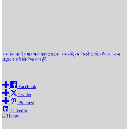
थियो भने २०१४ टोलीले १९९६ लिजेन्ड्सलाई हराउँदै फाइनल प्रवेश गरेको
थियो ।
प्रतियोगितामा नेपालले सन् १९९६ मा मलेसियामा पहिलो एसीसी ट्रफीमार्फत
अन्तर्राष्ट्रिय क्रिकेटमा प्रवेश गर्दाको सहभागी खेलाडीको टोली लिजेन्ड्स ९६,
विश्वकप २०१४ मा सहभागी टोली, रेस्ट अफ नेपाल तथा रुपन्देही लिजेन्ड्स
टोली सहभागी रहेका थिए ।
यो पनि
९ महिनामा नै तयार भयो एक्स्ट्राटेक अन्तरष्ट्रिय क्रिकेट खेल मैदान, आज
उद्धाटन संगै लिजेण्ड कप हुँदै
Share
Facebook
Twitter
Pinterest
LinkedIn
Happy
0
%