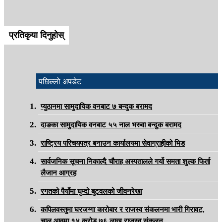
प्रतिकृया दिनुहोस्
पछिल्लो अपडेट
प्युठानमा सामुदायिक वनबाट ७ बन्दुक बरामद
दाङका सामुदायिक वनबाट ५५ नाल भरुवा बन्दुक बरामद
राष्ट्रिय परिचयपत्र बनाउन कार्यालयमा सेवाग्राहीको भिड
सार्वजनिक सूचना निकाल्दै चौराह अस्पतालले गर्यो समता शुल्क फिर्ता
लैजान आग्रह
रगतको पैयाँमा घुम्दो बुटवलको जीवनरेखा
कपिलवस्तुमा घरजग्गा कारोबार र राजस्व संकलनमा भारी गिरावट,
चालु आवमा १४ करोड ७६ लाख राजस्व संकलन