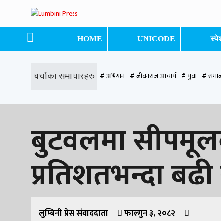
HOME
UNICODE
स्प
चर्चाका समाचारहरु
# अभियान
# जीवनराज आचार्य
# युवा
# समाज
# समृद्धि एकेडेमी
# काङ्ग्रेस
# नेपाली कांग्रेस
# बुटवल
# राजधानी
# रु
बुटवलमा सीपमू
# प्रतिनिधि सभा
प्रतिशतभन्दा बढी
लुम्बिनी प्रेस संवाददाता
फाल्गुन ३, २०८२