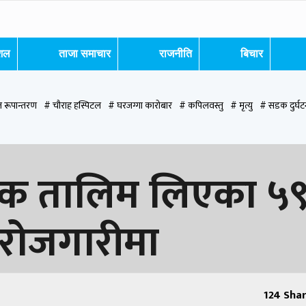
ेशल
ताजा समाचार
राजनीति
बिचार
 रूपान्तरण
# चौराह हस्पिटल
# घरजग्गा कारोबार
# कपिलवस्तु
# मृत्यु
# सडक दुर्घट
पन्देही
# रुपन्देही २
# नेकपा
# रुपन्देही १
# चुन्न पौडेल
# मन्दिर
# सिद्धबाबा
# ब
लक तालिम लिएका ५
 रोजगारीमा
124
Shar