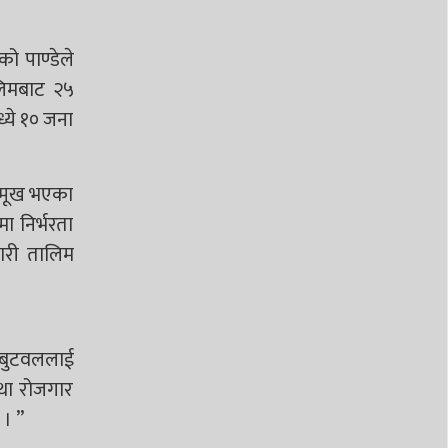
ो पाण्डेले
लिमबाट २५
्ये १० जना
न्मूख भएका
ा निर्भरता
ारी तालिम
–“बुटवललाई
 तथा रोजगार
 । ”