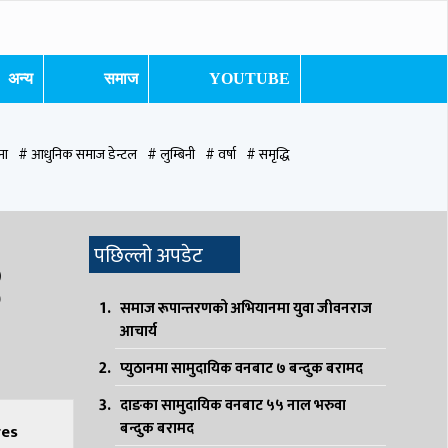
अन्य
समाज
YOUTUBE
ना
# आधुनिक समाज डेन्टल
# लुम्बिनी
# वर्षा
# समृद्धि
ुटवल उपमहानगरपालिका
# बुटवल उपमहान
# स्वास्थ्य
# निर्वाचन
# पाल्पा
९
पछिल्लो अपडेट
समाज रूपान्तरणको अभियानमा युवा जीवनराज
आचार्य
प्युठानमा सामुदायिक वनबाट ७ बन्दुक बरामद
दाङका सामुदायिक वनबाट ५५ नाल भरुवा
बन्दुक बरामद
es