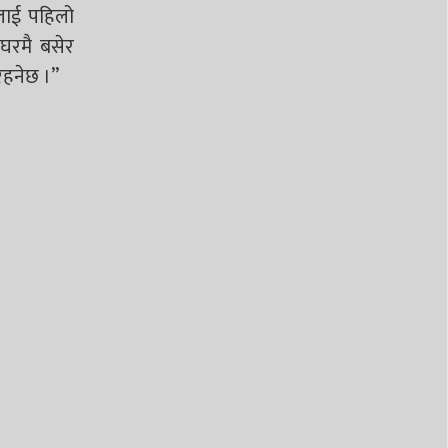
लाई पहिलो
 घरमै बसेर
रहनेछ ।”