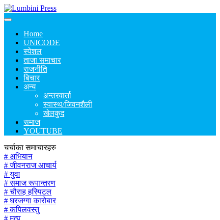
Home
UNICODE
स्पेशल
ताजा समाचार
राजनीति
बिचार
अन्य
अन्तरवार्ता
स्वास्थ/जिवनशैली
खेलकुद
समाज
YOUTUBE
चर्चाका समाचारहरु
# अभियान
# जीवनराज आचार्य
# युवा
# समाज रूपान्तरण
# चौराह हस्पिटल
# घरजग्गा कारोबार
# कपिलवस्तु
# मृत्यु