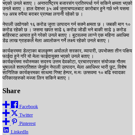
भएको उनले बताए । अन्तराष्ट्रिय बजारसंग प्रतिस्पर्धा गर्न सकिने क्षमता भएको
उनले बताए । हाल देशभर ३५ अर्ब जुत्ताचप्पलबाट कारोबार हुने गर्छ भने यसमा
१७ अरब रुपैया बराबर प्रत्यक्ष लगानी रहेको छ ।
नेपाली उद्योगको १६ करोड जुत्ता उत्पादन गर्न सक्ने क्षमता छ । जबकी माग १०
करोड रहेको छ । जसमा खपत साढे ६ करोड जोडी भने बाकी साढे ३ करोड
बाहिरबाट आयात हुने गरेको उनले बताए । बुटवलमा लाग्ने एक महिना अवधिमा
डेढ लाख ग्राहकले मेला अवलोकन गर्ने लक्ष्य रहेको उनले बताए ।
कार्यक्रममा डेल्टाका बालकृष्ण अर्यालले सरकार, व्यापारी, उपभोक्ता तीन पक्षिय
फाईदा हुने गरि यो मेला फाईदायुक्त भएको उनले बताए ।
कार्यक्रममा स्वोरुमका सदस्य उत्तम देवकोटा, प्रचारप्रसार संयोजक गौतम
भुषालले शतप्रतिशत जेनुईन नेपाली उत्पादन, मेला अवधिभर भारी छुट, विशेष
सागितिक कार्यक्रमका साथमा गिफ्ट हेम्पर, मःमः उत्सवमा १० बढि स्वादका
परिकारहरुको मज्जा लिन सकिने बताए ।
Share
Facebook
Twitter
Pinterest
LinkedIn