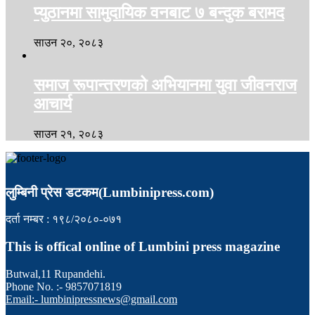
प्युठानमा सामुदायिक वनबाट ७ बन्दुक बरामद
साउन २०, २०८३
समाज रूपान्तरणको अभियानमा युवा जीवनराज
आचार्य
साउन २१, २०८३
लुम्बिनी प्रेस डटकम(Lumbinipress.com)
दर्ता नम्बर : १९८/२०८०-०७१
This is offical online of Lumbini press magazine
Butwal,11 Rupandehi.
Phone No. :- 9857071819
Email:- lumbinipressnews@gmail.com