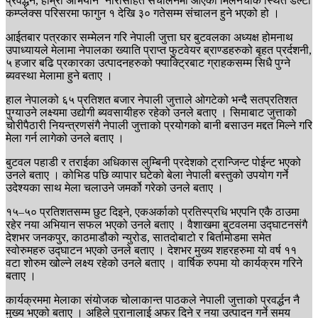
प्रवर्द्धन, हाम्रो अभियान’ नारासहित संचालनमा आएको मिलनचोक स्थित डेल्टा
कम्प्लेक्स परिसरमा फागुन १ देखि ३० गतेसम्म संचालन हुने भएको हो ।
आईतबार पत्रकार सम्मेलन गरि नेपाली जुत्ता घर बुटवलका अध्यक्ष होमनाथ
उपाध्यायले मेलामा नेपालका ख्याति प्राप्त फुटवेयर ब्राण्डहरुको बृहत प्रर्दशनी,
५ हजार बढि प्रकारका उत्पादनहरुको फ्याक्ट्रिबाट ग्राहकसम्म सिधै पुग्ने
ब्यवस्था मेलामा हुने बताए ।
हाल नेपालको ६५ प्रतिशत बजार नेपाली जुत्ताले ओगटेको भन्दै सतप्रतिशत
पुग्याउने लक्ष्यमा उद्योगी ब्यवसायीहरु रहेको उनले बताए । सिमाबाट जुत्ताको
चोरीपैठारी नियन्त्रणसंगै नेपाली जुत्ताको प्रयोगको बानी बसाउन मद्दत मिल्ने गरि
मेला गर्न लागेको उनले बताए ।
बुटवल पहाडी र तराईका अधिकास लुम्बिनी प्रदेशको ट्रान्जिन्ट पोईन्ट भएको
उनले बताए । कोभिड पछि व्यापार घटेको बेला नेपाली बस्तुको उपयोग गर्ने
उदेश्यका साथ मेला चलाउने जमर्को गरेको उनले बताए ।
१५–५० प्रतिशतसम्म छुट दिइने, एकअर्काको प्रतिस्प्रधि भएपनि एकै ठाउमा
रहेर नया अभियान सफल भएको उनले बताए । वैशाखमा बुटवलमा उद्घाटनसंगै
देशभर जनकपुर, काठमाडौको न्युरोड, सातदोबाटो र बिर्तामोडमा समेत
स्वोरुमहरु उद्घाटन भएको उनले बताए । देशभर मुख्य शहरहरुमा यो वर्ष ११
वटा शोरुम खोल्ने लक्ष्य रहेको उनले बताए । वार्षिक रुपमा यो कार्यक्रम गरिने
बताए ।
कार्यक्रममा मेलाका संयोजक चोलाकान्त पाठकले नेपाली जुत्ताको प्रवर्द्धन नै
मुख्य भएको बताए । अहिले पुरानालाई अफर दिने र नया उत्पादन गर्ने समय