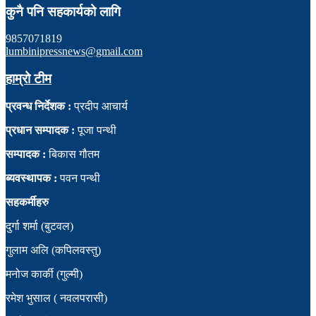
कुनै पनि सहकार्यको लागि
9857071819
lumbinipressnews@gmail.com
हाम्रो टीम
प्रवन्ध निर्देशक :
प्रदीप आचार्य
प्रधान सम्पादक :
पूजा पन्थी
सम्पादक :
बिकास गौतम
ब्यवस्थापक :
पवन पन्थी
सहकर्मीहरु
दुर्गा शर्मा (बुटवल)
गुलाम अलि (कपिलवस्तु)
मनोज कार्की (गुल्मी)
रमेश भुसाल ( नवलपरासी)