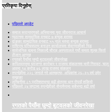
प्रतिकृया दिनुहोस्
पछिल्लो अपडेट
समाज रूपान्तरणको अभियानमा युवा जीवनराज आचार्य
प्युठानमा सामुदायिक वनबाट ७ बन्दुक बरामद
दाङका सामुदायिक वनबाट ५५ नाल भरुवा बन्दुक बरामद
राष्ट्रिय परिचयपत्र बनाउन कार्यालयमा सेवाग्राहीको भिड
सार्वजनिक सूचना निकाल्दै चौराह अस्पतालले गर्यो समता शुल्क फिर्ता
लैजान आग्रह
रगतको पैयाँमा घुम्दो बुटवलको जीवनरेखा
कपिलवस्तुमा घरजग्गा कारोबार र राजस्व संकलनमा भारी गिरावट, चालु
आवमा १४ करोड ७६ लाख राजस्व संकलन
रुपन्देहीमा २२८ जनाले गरे आत्महत्या, अधिकांश २६–३५ वर्ष उमेर
समूहका
लुम्बिनीमा ८१ प्रतिशतभन्दा बढी क्षेत्रमा धान रोपाइँ सकियो
पछिल्लो २४ घण्टामा रुपन्देहीको सैनामैनामा सबैभन्दा बढी वर्षा
रगतको पैयाँमा घुम्दो बुटवलको जीवनरेखा