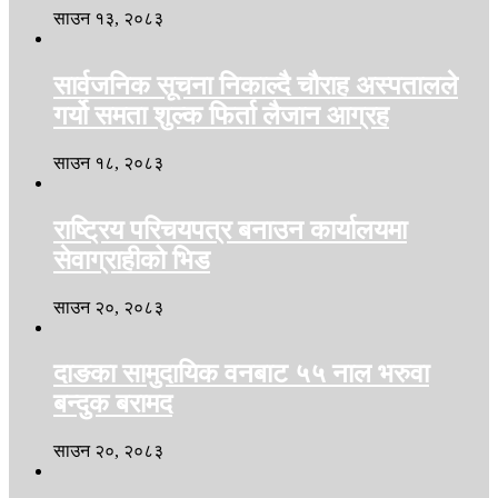
साउन १३, २०८३
सार्वजनिक सूचना निकाल्दै चौराह अस्पतालले
गर्यो समता शुल्क फिर्ता लैजान आग्रह
साउन १८, २०८३
राष्ट्रिय परिचयपत्र बनाउन कार्यालयमा
सेवाग्राहीको भिड
साउन २०, २०८३
दाङका सामुदायिक वनबाट ५५ नाल भरुवा
बन्दुक बरामद
साउन २०, २०८३