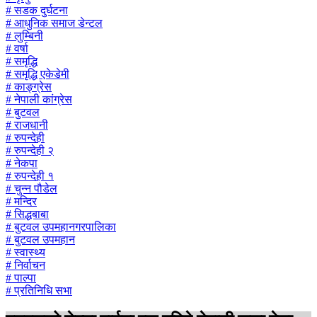
# सडक दुर्घटना
# आधुनिक समाज डेन्टल
# लुम्बिनी
# वर्षा
# समृद्धि
# समृद्धि एकेडेमी
# काङ्ग्रेस
# नेपाली कांग्रेस
# बुटवल
# राजधानी
# रुपन्देही
# रुपन्देही २
# नेकपा
# रुपन्देही १
# चुन्न पौडेल
# मन्दिर
# सिद्धबाबा
# बुटवल उपमहानगरपालिका
# बुटवल उपमहान
# स्वास्थ्य
# निर्वाचन
# पाल्पा
# प्रतिनिधि सभा