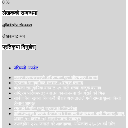
0
%
लेखकको सम्वन्धमा
लुम्बिनी प्रेस संवाददाता
लेखकबाट थप
प्रतिकृया दिनुहोस्
पछिल्लो अपडेट
समाज रूपान्तरणको अभियानमा युवा जीवनराज आचार्य
प्युठानमा सामुदायिक वनबाट ७ बन्दुक बरामद
दाङका सामुदायिक वनबाट ५५ नाल भरुवा बन्दुक बरामद
राष्ट्रिय परिचयपत्र बनाउन कार्यालयमा सेवाग्राहीको भिड
सार्वजनिक सूचना निकाल्दै चौराह अस्पतालले गर्यो समता शुल्क फिर्ता
लैजान आग्रह
रगतको पैयाँमा घुम्दो बुटवलको जीवनरेखा
कपिलवस्तुमा घरजग्गा कारोबार र राजस्व संकलनमा भारी गिरावट, चालु
आवमा १४ करोड ७६ लाख राजस्व संकलन
रुपन्देहीमा २२८ जनाले गरे आत्महत्या, अधिकांश २६–३५ वर्ष उमेर