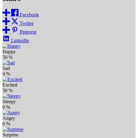
Facebook
Twitter
Pinterest
LinkedIn
Happy
50
%
Sad
0
%
Excited
50
%
Sleepy
0
%
Angry
0
%
Surprise