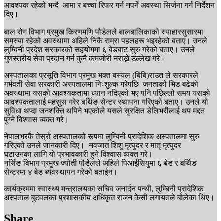
आवश्यक रहेको भन्दै आमा र बच्चा रिफर गर्न नपर्ने अवस्था सिर्जना गर्न निर्देशन
दिए।
बाल रोग विभाग प्रमुख किरणमणि पौडेलले बालबालिकाको स्याहारसुसारमा
समस्या रहेको अवस्थामा अहिले निकै राम्रा पहलहरू भइरहेको बताए। उनले
लुम्बिनी प्रदेश सरकारको सहयोगमा ६ बेडबाट सुरु गरेको बताए। उनले
गुणस्तरीय सेवा प्रदान गर्न कुनै कमजोरी नराख्ने उल्लेख गरे।
अस्पतालका प्रसूति विभाग प्रमुख भक्त बस्यल (बिबि)राउत ले सरकारले
गर्भवती सेवा सरकारी अस्पतालमा निःशुल्क गरेपछि जनताको भिड बढेको
अवस्थामा यसको आवश्यकतामा ध्यान नदिएको भए पनि पछिल्लो समय यसको
आवश्यकतालाई महसुस गरेर बर्थिङ सेन्टर स्थापना गरिएको बताए। उनले यो
सुविधा थप्दा जनशक्ति थपिने भएकोले यसले सुरक्षित डेलिभरीलाई थप मद्दत
पुग्ने विश्वास व्यक्त गरे।
नेपालभरकै तेस्रो अस्पतालको रूपमा लुम्बिनी प्रादेशिक अस्पतालमा सुरु
गरिएको उनले जानकारी दिए। नवजात शिशु मृत्युदर र मातृ मृत्युदर
घटाउनका लागि यो प्रभावकारी हुने विश्वास व्यक्त गरे।
नर्सिङ बिभाग प्रमुख ज्योती पौडेलले अहिले पिआईसियुमा ६ बेड र बर्थिङ
सेन्टरमा ४ बेड ब्यवस्थापन गरेको बताईन।
कार्यक्रममा स्वास्थ्य मन्त्रालयका सचिव जनार्दन पन्थी, लुम्बिनी प्रादेशिक
अस्पताल बुटवलका प्रशासकीय अधिकृत राजन केसी लगायतले बोलेका थिए।
Share