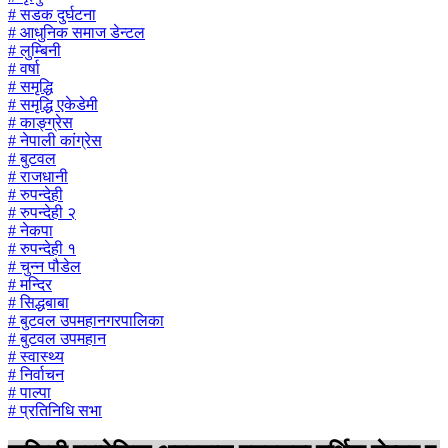
# सडक दुर्घटना
# आधुनिक समाज डेन्टल
# लुम्बिनी
# वर्षा
# समृद्धि
# समृद्धि एकेडेमी
# काङ्ग्रेस
# नेपाली कांग्रेस
# बुटवल
# राजधानी
# रुपन्देही
# रुपन्देही २
# नेकपा
# रुपन्देही १
# चुन्न पौडेल
# मन्दिर
# सिद्धबाबा
# बुटवल उपमहानगरपालिका
# बुटवल उपमहान
# स्वास्थ्य
# निर्वाचन
# पाल्पा
# प्रतिनिधि सभा