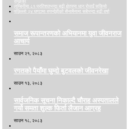
समूहका
लुम्बिनीमा ८१ प्रतिशतभन्दा बढी क्षेत्रमा धान रोपाइँ सकियो
पछिल्लो २४ घण्टामा रुपन्देहीको सैनामैनामा सबैभन्दा बढी वर्षा
समाज रूपान्तरणको अभियानमा युवा जीवनराज
आचार्य
साउन २१, २०८३
रगतको पैयाँमा घुम्दो बुटवलको जीवनरेखा
साउन १३, २०८३
सार्वजनिक सूचना निकाल्दै चौराह अस्पतालले
गर्यो समता शुल्क फिर्ता लैजान आग्रह
साउन १८, २०८३