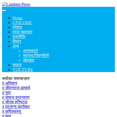
Home
UNICODE
स्पेशल
ताजा समाचार
राजनीति
बिचार
अन्य
अन्तरवार्ता
स्वास्थ/जिवनशैली
खेलकुद
समाज
YOUTUBE
चर्चाका समाचारहरु
# अभियान
# जीवनराज आचार्य
# युवा
# समाज रूपान्तरण
# चौराह हस्पिटल
# घरजग्गा कारोबार
# कपिलवस्तु
# मृत्यु