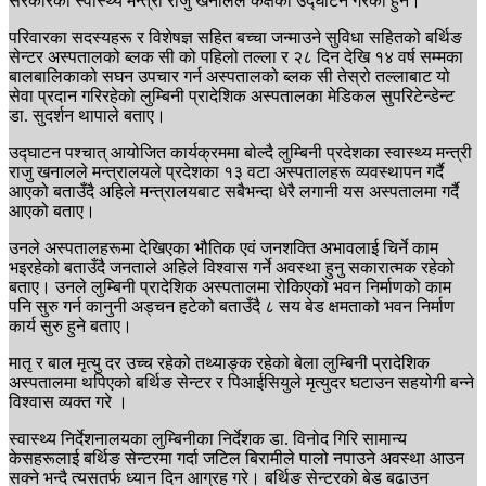
सरकारका स्वास्थ्य मन्त्री राजु खनालले कक्षको उद्घाटन गरेका हुन।
परिवारका सदस्यहरू र विशेषज्ञ सहित बच्चा जन्माउने सुविधा सहितको बर्थिङ
सेन्टर अस्पतालको ब्लक सी को पहिलो तल्ला र २८ दिन देखि १४ वर्ष सम्मका
बालबालिकाको सघन उपचार गर्न अस्पतालको ब्लक सी तेस्रो तल्लाबाट यो
सेवा प्रदान गरिरहेको लुम्बिनी प्रादेशिक अस्पतालका मेडिकल सुपरिटेन्डेन्ट
डा. सुदर्शन थापाले बताए।
उद्घाटन पश्चात् आयोजित कार्यक्रममा बोल्दै लुम्बिनी प्रदेशका स्वास्थ्य मन्त्री
राजु खनालले मन्त्रालयले प्रदेशका १३ वटा अस्पतालहरू व्यवस्थापन गर्दै
आएको बताउँदै अहिले मन्त्रालयबाट सबैभन्दा धेरै लगानी यस अस्पतालमा गर्दै
आएको बताए।
उनले अस्पतालहरूमा देखिएका भौतिक एवं जनशक्ति अभावलाई चिर्ने काम
भइरहेको बताउँदै जनताले अहिले विश्वास गर्ने अवस्था हुनु सकारात्मक रहेको
बताए। उनले लुम्बिनी प्रादेशिक अस्पतालमा रोकिएको भवन निर्माणको काम
पनि सुरु गर्न कानुनी अड्चन हटेको बताउँदै ८ सय बेड क्षमताको भवन निर्माण
कार्य सुरु हुने बताए।
मातृ र बाल मृत्यु दर उच्च रहेको तथ्याङ्क रहेको बेला लुम्बिनी प्रादेशिक
अस्पतालमा थपिएको बर्थिङ सेन्टर र पिआईसियुले मृत्युदर घटाउन सहयोगी बन्ने
विश्वास व्यक्त गरे ।
स्वास्थ्य निर्देशनालयका लुम्बिनीका निर्देशक डा. विनोद गिरि सामान्य
केसहरूलाई बर्थिङ सेन्टरमा गर्दा जटिल बिरामीले पालो नपाउने अवस्था आउन
सक्ने भन्दै त्यसतर्फ ध्यान दिन आग्रह गरे। बर्थिङ सेन्टरको बेड बढाउन