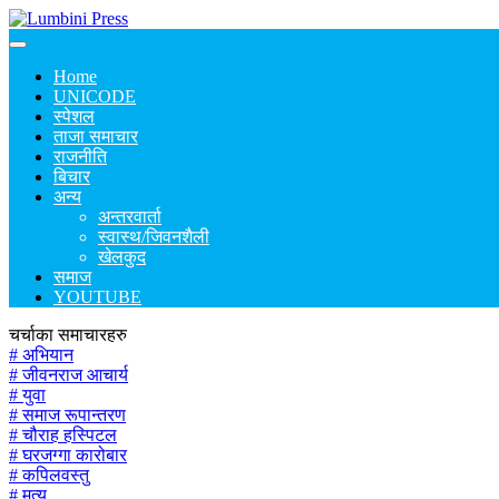
Home
UNICODE
स्पेशल
ताजा समाचार
राजनीति
बिचार
अन्य
अन्तरवार्ता
स्वास्थ/जिवनशैली
खेलकुद
समाज
YOUTUBE
चर्चाका समाचारहरु
# अभियान
# जीवनराज आचार्य
# युवा
# समाज रूपान्तरण
# चौराह हस्पिटल
# घरजग्गा कारोबार
# कपिलवस्तु
# मृत्यु