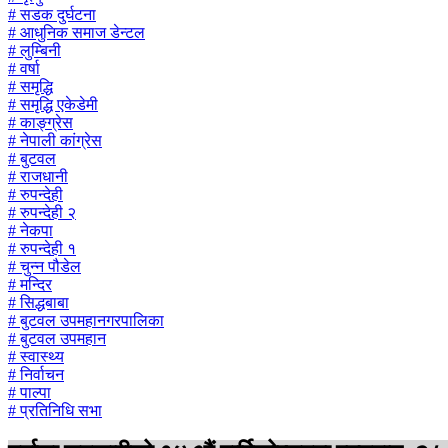
# सडक दुर्घटना
# आधुनिक समाज डेन्टल
# लुम्बिनी
# वर्षा
# समृद्धि
# समृद्धि एकेडेमी
# काङ्ग्रेस
# नेपाली कांग्रेस
# बुटवल
# राजधानी
# रुपन्देही
# रुपन्देही २
# नेकपा
# रुपन्देही १
# चुन्न पौडेल
# मन्दिर
# सिद्धबाबा
# बुटवल उपमहानगरपालिका
# बुटवल उपमहान
# स्वास्थ्य
# निर्वाचन
# पाल्पा
# प्रतिनिधि सभा