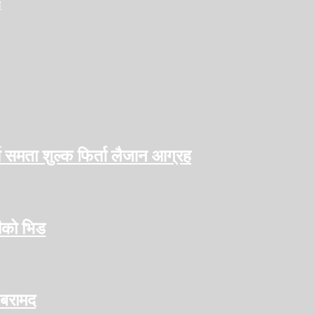
ा
ो समता शुल्क फिर्ता लैजान आग्रह
हीको भिड
 बरामद