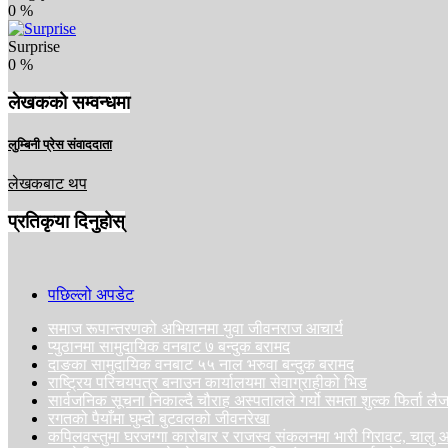
0
%
Surprise
0
%
लेखकको सम्वन्धमा
लुम्बिनी प्रेस संवाददाता
लेखकबाट थप
प्रतिकृया दिनुहोस्
पछिल्लो अपडेट
समाज रूपान्तरणको अभियानमा युवा जीवनराज आचार्य
प्युठानमा सामुदायिक वनबाट ७ बन्दुक बरामद
दाङका सामुदायिक वनबाट ५५ नाल भरुवा बन्दुक बरामद
राष्ट्रिय परिचयपत्र बनाउन कार्यालयमा सेवाग्राहीको भिड
सार्वजनिक सूचना निकाल्दै चौराह अस्पतालले गर्यो समता शुल्क फिर्ता ल
रगतको पैयाँमा घुम्दो बुटवलको जीवनरेखा
कपिलवस्तुमा घरजग्गा कारोबार र राजस्व संकलनमा भारी गिरावट, चा