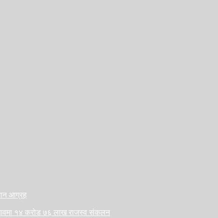
ैजान आग्रह
लु आवमा १४ करोड ७६ लाख राजस्व संकलन