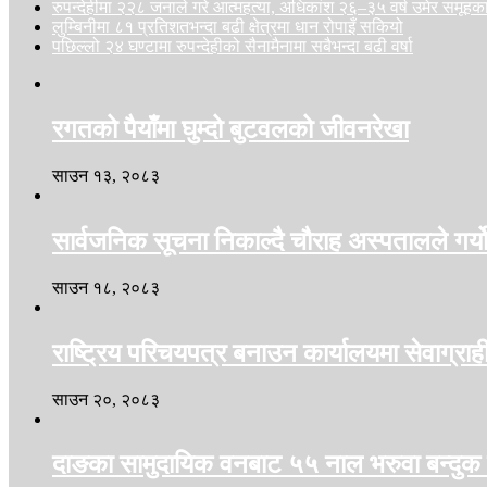
रुपन्देहीमा २२८ जनाले गरे आत्महत्या, अधिकांश २६–३५ वर्ष उमेर समूहक
लुम्बिनीमा ८१ प्रतिशतभन्दा बढी क्षेत्रमा धान रोपाइँ सकियो
पछिल्लो २४ घण्टामा रुपन्देहीको सैनामैनामा सबैभन्दा बढी वर्षा
रगतको पैयाँमा घुम्दो बुटवलको जीवनरेखा
साउन १३, २०८३
सार्वजनिक सूचना निकाल्दै चौराह अस्पतालले गर्य
साउन १८, २०८३
राष्ट्रिय परिचयपत्र बनाउन कार्यालयमा सेवाग्रा
साउन २०, २०८३
दाङका सामुदायिक वनबाट ५५ नाल भरुवा बन्दुक