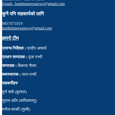
Email:- lumbinipressnews@gmail.com
कुनै पनि सहकार्यको लागि
9857071819
lumbinipressnews@gmail.com
हाम्रो टीम
प्रवन्ध निर्देशक :
प्रदीप आचार्य
प्रधान सम्पादक :
पूजा पन्थी
सम्पादक :
बिकास गौतम
ब्यवस्थापक :
पवन पन्थी
सहकर्मीहरु
दुर्गा शर्मा (बुटवल)
गुलाम अलि (कपिलवस्तु)
मनोज कार्की (गुल्मी)