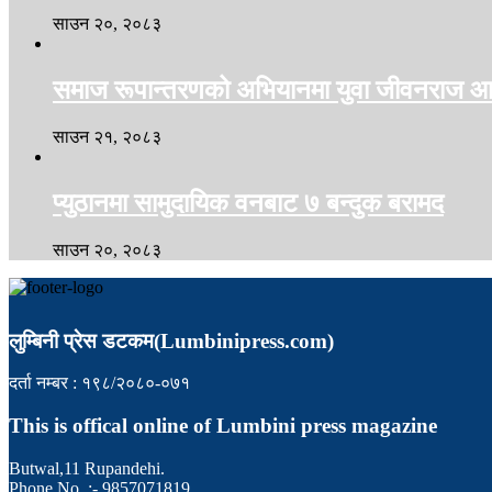
साउन २०, २०८३
समाज रूपान्तरणको अभियानमा युवा जीवनराज आच
साउन २१, २०८३
प्युठानमा सामुदायिक वनबाट ७ बन्दुक बरामद
साउन २०, २०८३
लुम्बिनी प्रेस डटकम(Lumbinipress.com)
दर्ता नम्बर : १९८/२०८०-०७१
This is offical online of Lumbini press magazine
Butwal,11 Rupandehi.
Phone No. :- 9857071819