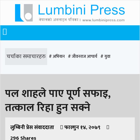
चर्चाका समाचारहरु
# अभियान
# जीवनराज आचार्य
# युवा
# समाज रूपान्तरण
# चौराह हस्पिटल
# घरजग्गा कारोबार
# कपिलवस्तु
पल शाहले पाए पूर्ण सफाइ,
# मृत्यु
# सडक दुर्घटना
# आधुनिक समाज डेन्टल
# लुम्बिनी
# वर्षा
# समृद्धि
तत्काल रिहा हुन सक्ने
# समृद्धि एकेडेमी
# काङ्ग्रेस
# नेपाली कांग्रेस
# बुटवल
# राजधानी
# रुपन्देही
# रुपन्देही २
# नेकपा
# रुपन्देही १
# चुन्न पौडेल
# मन्दिर
लुम्बिनी प्रेस संवाददाता
फाल्गुन १४, २०७९
296
Shares