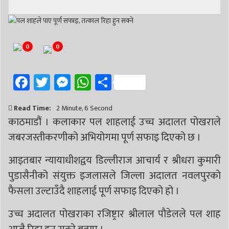
# सिद्धबाबा
# बुटवल उपमहानगरपालिका
# बुटवल उपमहान
# स्वास्थ्य
# निर्वाचन
# पाल्पा
# प्रतिनिधि सभा
0
0
Facebook
Twitter
Messenger
WhatsApp
Share
Read Time:
2 Minute, 6 Second
काठमाडौं । कलाकार पल शाहलाई उच्च अदालत पोखराले
जबरजस्तीकरणीको अभियोगमा पूर्ण सफाइ दिएको छ ।
आइतबार न्यायाधीशद्वय डिल्लीराज आचार्य र श्रीधरा कुमारी
पुडासैनीको संयुक्त इजलासले जिल्ला अदालत नवलपुरको
फैसला उल्टाउँदै शाहलाई पूर्ण सफाइ दिएको हो ।
उच्च अदालत पोखराका रजिष्ट्रार श्रीलाल पौडेलले पल शाह