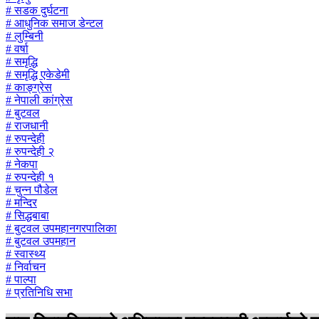
# सडक दुर्घटना
# आधुनिक समाज डेन्टल
# लुम्बिनी
# वर्षा
# समृद्धि
# समृद्धि एकेडेमी
# काङ्ग्रेस
# नेपाली कांग्रेस
# बुटवल
# राजधानी
# रुपन्देही
# रुपन्देही २
# नेकपा
# रुपन्देही १
# चुन्न पौडेल
# मन्दिर
# सिद्धबाबा
# बुटवल उपमहानगरपालिका
# बुटवल उपमहान
# स्वास्थ्य
# निर्वाचन
# पाल्पा
# प्रतिनिधि सभा