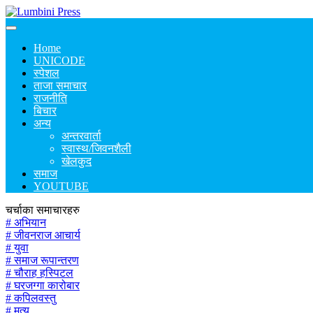
Home
UNICODE
स्पेशल
ताजा समाचार
राजनीति
बिचार
अन्य
अन्तरवार्ता
स्वास्थ/जिवनशैली
खेलकुद
समाज
YOUTUBE
चर्चाका समाचारहरु
# अभियान
# जीवनराज आचार्य
# युवा
# समाज रूपान्तरण
# चौराह हस्पिटल
# घरजग्गा कारोबार
# कपिलवस्तु
# मृत्यु