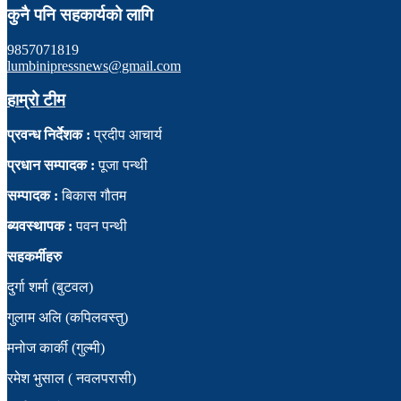
कुनै पनि सहकार्यको लागि
9857071819
lumbinipressnews@gmail.com
हाम्रो टीम
प्रवन्ध निर्देशक :
प्रदीप आचार्य
प्रधान सम्पादक :
पूजा पन्थी
सम्पादक :
बिकास गौतम
ब्यवस्थापक :
पवन पन्थी
सहकर्मीहरु
दुर्गा शर्मा (बुटवल)
गुलाम अलि (कपिलवस्तु)
मनोज कार्की (गुल्मी)
रमेश भुसाल ( नवलपरासी)