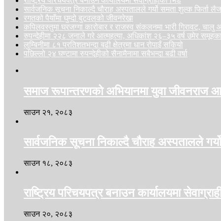
राष्ट्रिय परिचयपत्र बनाउन कार्यालयमा सेवाग्राहीको भिड
सार्वजनिक सूचना निकाल्दै चौराह अस्पतालले गर्यो समता शुल्क फिर्ता ल
रगतको पैयाँमा घुम्दो बुटवलको जीवनरेखा
कपिलवस्तुमा घरजग्गा कारोबार र राजस्व संकलनमा भारी गिरावट, चा
रुपन्देहीमा २२८ जनाले गरे आत्महत्या, अधिकांश २६–३५ वर्ष उमेर समूहक
लुम्बिनीमा ८१ प्रतिशतभन्दा बढी क्षेत्रमा धान रोपाइँ सकियो
पछिल्लो २४ घण्टामा रुपन्देहीको सैनामैनामा सबैभन्दा बढी वर्षा
समाज रूपान्तरणको अभियानमा युवा जीवनराज आच
साउन २१, २०८३
सार्वजनिक सूचना निकाल्दै चौराह अस्पतालले गर्य
साउन १८, २०८३
राष्ट्रिय परिचयपत्र बनाउन कार्यालयमा सेवाग्रा
साउन २०, २०८३