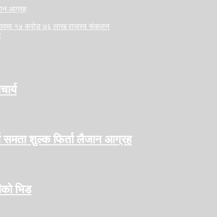
ैजान आग्रह
लु आवमा १४ करोड ७६ लाख राजस्व संकलन
ा
ार्य
ो समता शुल्क फिर्ता लैजान आग्रह
हीको भिड